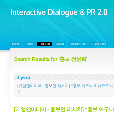
Interactive Dialogue &
PR 2.0
Juny's Blog is open for sharing personal experience and knowledge on k
Organizational Communicaitons, Soft Skills, Social Media
Home
Notice
Tag List
keylog
Location Log
Guest Book
Search Results for '홍보 전문화'
1 posts
[기업앤미디어 - 홍보인 리서치] “홍보 아무나 하나요?”
b
캡
[기업앤미디어 - 홍보인 리서치] “홍보 아무나