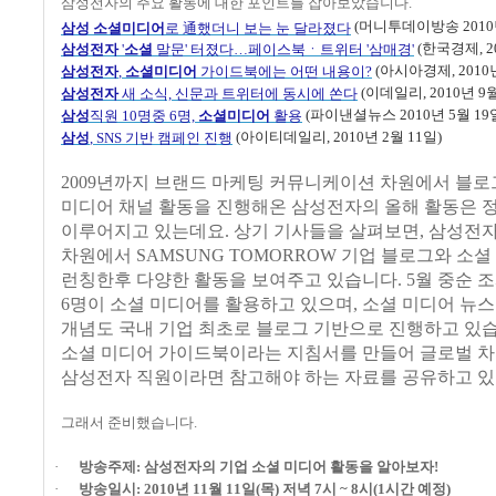
삼성전자의 주요 활동에 대한 포인트를 잡아보았습니다
.
通
(
머니투데이방송
2010
삼성
소셜미디어
로
했더니
보는
눈
달라졌다
(
한국경제
, 
삼성전자
'
소셜
말문'
터졌다…페이스북ㆍ트위터 '
삼매경'
(
아시아경제
, 2010
삼성전자
,
소셜미디어
가이드북에는
어떤
내용이?
(
이데일리
, 2010
년
9
삼성전자
새
소식,
신문과
트위터에
동시에
쏜다
(
파이낸셜뉴스
2010
년
5
월
19
삼성
직원 10
명중 6
명,
소셜미디어
활용
(
아이티데일리
, 2010
년
2
월
11
일
)
삼성
, SNS
기반
캠페인
진행
2009
년까지 브랜드 마케팅 커뮤니케이션 차원에서 블로
미디어 채널 활동을 진행해온 삼성전자의 올해 활동은 
이루어지고 있는데요
.
상기 기사들을 살펴보면
,
삼성전자
차원에서
SAMSUNG TOMORROW
기업 블로그와 소셜
런칭한후 다양한 활동을 보여주고 있습니다
. 5
월 중순 
6
명이 소셜 미디어를 활용하고 있으며
,
소셜 미디어 뉴
개념도 국내 기업 최초로 블로그 기반으로 진행하고 있
소셜 미디어 가이드북이라는 지침서를 만들어 글로벌 
삼성전자 직원이라면 참고해야 하는 자료를 공유하고 
그래서 준비했습니다
.
·
방송주제
:
삼성전자의 기업 소셜 미디어 활동을 알아보자
!
·
방송일시
:
2010
년
11
월
11
일
(
목
)
저녁
7
시
~ 8
시
(1
시간 예정
)