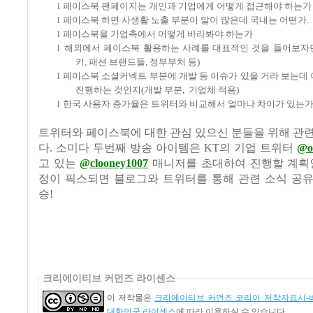
l
페이스북 팬페이지는 개인과 기업에게 어떻게 접근해야 하는가
l
페이스북 하면 사생활 노출 부분이 말이 많은데 국내는 어떤가
.
l
페이스북을 기업측에서 어떻게 바라봐야 하는가
l
해외에서 페이스북 활용하는 사례를 대표적인 것을 들어보자
키
,
패션 브랜드들
,
정부부처 등
)
l
페이스북 소셜커넥트 부분에 개발 등 이슈가 있을 거라 보는데
진행하는 것인지
(
개발 부분
,
기업체 적용
)
l
한국 사용자 증가율은 트위터와 비교해서 얼마나 차이가 있는
트위터와 페이스북에 대한 관심 있으신 분들을 위해 관
다
.
소미다 두번째 방송 아이템은
KT
의 기업 트위터
@ol
고 있는
@clooney1007
매니저를 초대하여 진행할 계
정이 픽스되면 블로그와 트위터를 통해 관련 소식 공
승
!
크리에이티브 커먼즈 라이센스
이 저작물은
크리에이티브 커먼즈 코리아 저작자표시-비
대한민국 라이센스
에 따라 이용하실 수 있습니다.