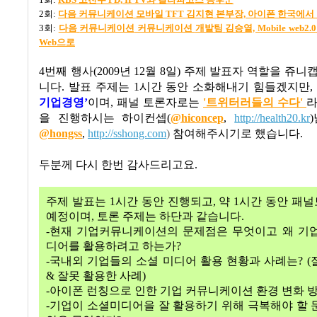
2
회
:
다음
커뮤니케이션
모바일 TFT
김지현
본부장,
아이폰
한국에서
3
회
:
다음
커뮤니케이션
커뮤니케이션
개발팀
김승열, Mobile web2.0
Web
으로
4
번째 행사(2009년 12월 8일) 주제 발표자 역할을 쥬
니다
.
발표 주제는 1시간 동안 소화해내기 힘들겠지만
기업경영
’
이며
,
패널 토론자로는
'트위터러들의 수다'
라
을 진행하시는 하이컨셉
(
@hiconcep
,
http://health20.kr
)
@hongss
,
http://sshong.com
)
참여해주시기로 했습니다
.
두분께 다시 한번 감사드리고요.
주제 발표는
1
시간 동안 진행되고
,
약
1
시간 동안 패
예정이며
,
토론 주제는 하단과 같습니다
.
-
현재 기업커뮤니케이션의 문제점은 무엇이고 왜 기업
디어를 활용하려고 하는가
?
-국내외 기업들의 소셜 미디어 활용 현황과 사례는
? (
&
잘못 활용한 사례
)
-아이폰 런칭으로 인한 기업 커뮤니케이션 환경 변화 
-기업이 소셜미디어을 잘 활용하기 위해 극복해야 할 