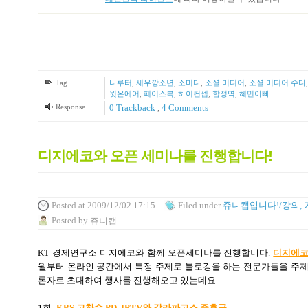
Tag
나루터
,
새우깡소년
,
소미다
,
소셜 미디어
,
소셜 미디어 수다
윗온에어
,
페이스북
,
하이컨셉
,
합정역
,
혜민아빠
Response
0 Trackback
,
4
Comments
디지에코와 오픈 세미나를 진행합니다!
Posted
at 2009/12/02 17:15
Filed
under
쥬니캡입니다!/강의, 
Posted
by
쥬니캡
KT
경제연구소 디지에코와 함께 오픈세미나를 진행합니다
.
디지에
월부터 온라인 공간에서 특정 주제로 블로깅을 하는 전문가들을 주제
론자로 초대하여 행사를 진행해오고 있는데요
.
1
회
:
KBS
고찬수 PD, IPTV
와
갈라파고스
증후군