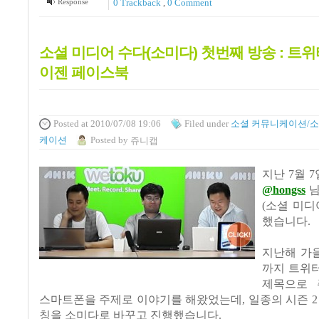
Response
0 Trackback
,
0 Comment
소셜 미디어 수다(소미다) 첫번째 방송 : 트위
이젠 페이스북
Posted
at 2010/07/08 19:06
Filed
under
소셜 커뮤니케이션/소
케이션
Posted
by
쥬니캡
지난
7
월
7
@hongss
님
(
소셜 미디
했습니다
.
지난해 가
까지 트위
제목으로 
스마트폰을 주제로 이야기를 해왔었는데
,
일종의 시즌
칭을 소미다로 바꾸고 진행했습니다
.