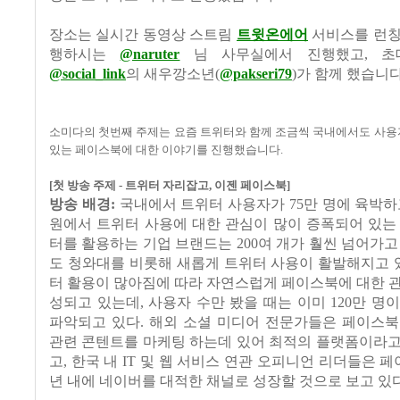
장소는 실시간 동영상 스트림
트윗온에어
서비스를 런칭
행하시는
@naruter
님 사무실에서 진행했고
,
초
@social_link
의 새우깡소년
(
@pakseri79
)
가 함께 했습니
소미다의 첫번째 주제는 요즘 트위터와 함께 조금씩 국내에서도 사용
있는 페이스북에 대한 이야기를 진행했습니다
.
[
첫 방송 주제
-
트위터 자리잡고
,
이젠 페이스북
]
방송 배경
:
국내에서 트위터 사용자가
75
만 명에 육박하
원에서 트위터 사용에 대한 관심이 많이 증폭되어 있는
터를 활용하는 기업 브랜드는
200
여 개가 훨씬 넘어가고
도 청와대를 비롯해 새롭게 트위터 사용이 활발해지고 
터 활용이 많아짐에 따라 자연스럽게 페이스북에 대한 
성되고 있는데
,
사용자 수만 봤을 때는 이미
120
만 명이
파악되고 있다
.
해외 소셜 미디어 전문가들은 페이스북
관련 콘텐트를 마케팅 하는데 있어 최적의 플랫폼이라고
고
,
한국 내
IT
및 웹 서비스 연관 오피니언 리더들은 
년 내에 네이버를 대적한 채널로 성장할 것으로 보고 있