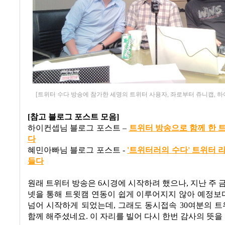
[트위터 수다 방송에 참가한 세명의 트위터 사용자, 좌로부터 쥬니캡, 하
[참고 블로그 포스트 모음]
하이컨셉님 블로그 포스트
–
트
위터
방
송
으로
함
께
한
다
혜민아빠님 블로그 포스트
-
'
트위터러의
수다
'
트위터
들다
원래 트위터 방송은
6
시경에 시작하려 했으나
,
지난 주 
넷을 통해 트윗캠 연동이 쉽게 이루어지지 않아 예정보
넘어 시작하게 되었는데
,
그래도 동시접속
30
여분의 
함께 해주셨네요
.
이 자리를 빌어 다시 한번 감사의 뜻을