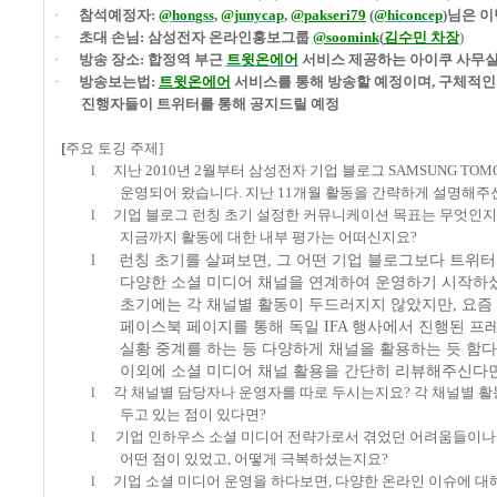
·
참석예정자
:
@hongss
,
@junycap
,
@pakseri79
(
@hiconcep
)
님은 이
·
초대 손님
:
삼성전자 온라인홍보그룹
@soomink
(
김수민 차장
)
·
방송 장소
:
합정역 부근
트윗온에어
서비스 제공하는 아이쿠 사무실
·
방송보는법
:
트윗온에어
서비스를 통해 방송할 예정이며
,
구체적인
진행자들이 트위터를 통해 공지드릴 예정
[
주요 토깅 주제
]
l
지난
2010
년
2
월부터 삼성전자 기업 블로그
SAMSUNG TO
운영되어 왔습니다
.
지난
11
개월 활동을 간략하게 설명해주
l
기업 블로그 런칭 초기 설정한 커뮤니케이션 목표는 무엇인
지금까지 활동에 대한 내부 평가는 어떠신지요
?
l
런칭 초기를 살펴보면
,
그 어떤 기업 블로그보다 트위터
다양한 소셜 미디어 채널을 연계하여 운영하기 시작하
초기에는 각 채널별 활동이 두드러지지 않았지만
,
요즘
페이스북 페이지를 통해 독일
IFA
행사에서 진행된 프
실황 중계를 하는 등 다양하게 채널을 활용하는 듯 함
이외에 소셜 미디어 채널 활용을 간단히 리뷰해주신다
l
각 채널별 담당자나 운영자를 따로 두시는지요
?
각 채널별 활
두고 있는 점이 있다면
?
l
기업 인하우스 소셜 미디어 전략가로서 겪었던 어려움들이나
어떤 점이 있었고
,
어떻게 극복하셨는지요
?
l
기업 소셜 미디어 운영을 하다보면
,
다양한 온라인 이슈에 대