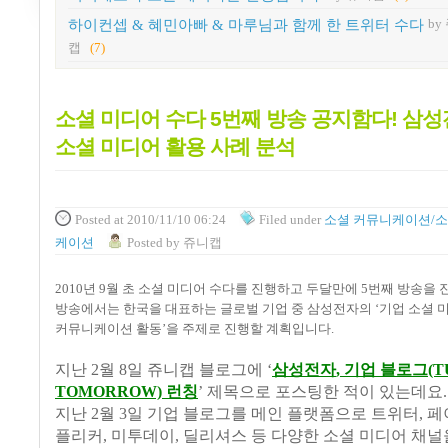
하이컨셉 & 혜민아빠 & 마루님과 함께 한 트위터 수다
by
캡
(7)
소셜 미디어 수다 5번째 방송 공지함다! 삼
소셜 미디어 활용 사례 분석
Posted
at 2010/11/10 06:24
Filed
under
소셜 커뮤니케이션/소
케이션
Posted
by
쥬니캡
2010
년
9
월 초 소셜 미디어 수다를 진행하고 두달만에
5
번째 방송을 
방송에서는 한국을 대표하는 글로벌 기업 중 삼성전자의
‘
기업 소셜 
커뮤니케이션 활동
’
을 주제로 진행할 계획입니다
.
지난
2
월
8
일 쥬니캡 블로그에
‘
삼성전자
,
기업 블로그
(T
TOMORROW)
런칭
’
제목으로 포스팅한 적이 있는데요
지난
2
월
3
일 기업 블로그를 메인 플랫폼으로 트위터
,
페
플리커
,
미투데이
,
딜리셔스 등 다양한 소셜 미디어 채널