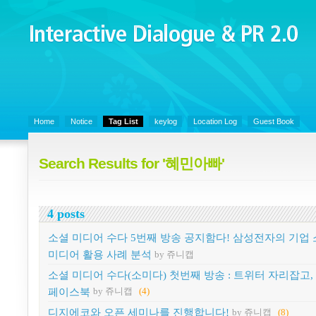
Interactive Dialogue &
PR 2.0
Juny's Blog is open for sharing personal experience and knowledge on k
Organizational Communicaitons, Soft Skills, Social Media
Home
Notice
Tag List
keylog
Location Log
Guest Book
Search Results for '혜민아빠'
4 posts
소셜 미디어 수다 5번째 방송 공지함다! 삼성전자의 기업
미디어 활용 사례 분석
by 쥬니캡
소셜 미디어 수다(소미다) 첫번째 방송 : 트위터 자리잡고,
페이스북
by 쥬니캡
(4)
디지에코와 오픈 세미나를 진행합니다!
by 쥬니캡
(8)