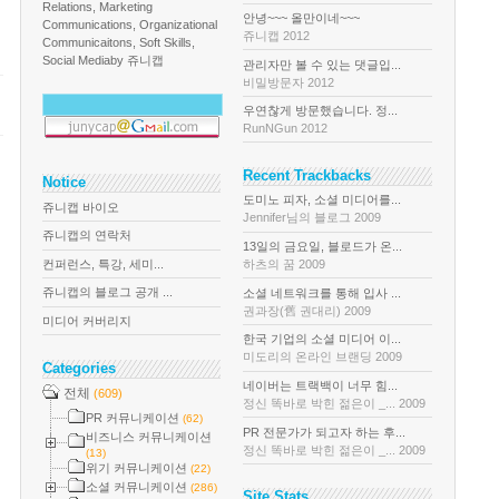
Relations, Marketing
안녕~~~ 올만이네~~~
Communications, Organizational
쥬니캡 2012
Communicaitons, Soft Skills,
Social Media
by 쥬니캡
관리자만 볼 수 있는 댓글입...
비밀방문자 2012
우연찮게 방문했습니다. 정...
RunNGun 2012
Recent Trackbacks
Notice
도미노 피자, 소셜 미디어를...
쥬니캡 바이오
Jennifer님의 블로그 2009
쥬니캡의 연락처
13일의 금요일, 블로드가 온...
컨퍼런스, 특강, 세미...
하츠의 꿈 2009
쥬니캡의 블로그 공개 ...
소셜 네트워크를 통해 입사 ...
권과장(舊 권대리) 2009
미디어 커버리지
한국 기업의 소셜 미디어 이...
미도리의 온라인 브랜딩 2009
Categories
네이버는 트랙백이 너무 힘...
전체
(609)
정신 똑바로 박힌 젊은이 _... 2009
PR 커뮤니케이션
(62)
PR 전문가가 되고자 하는 후...
비즈니스 커뮤니케이션
정신 똑바로 박힌 젊은이 _... 2009
(13)
위기 커뮤니케이션
(22)
소셜 커뮤니케이션
(286)
Site Stats