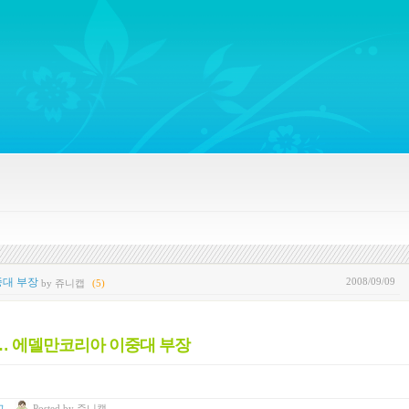
ywords regarding Business communications, Public Relations, Marketing Communica
2008/09/09
중대 부장
by 쥬니캡
(5)
야… 에델만코리아 이중대 부장
고
Posted
by
쥬니캡