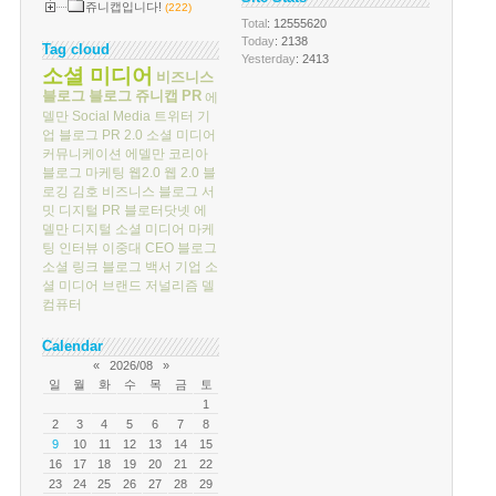
쥬니캡입니다!
(222)
Total
: 12555620
Today
: 2138
Tag cloud
Yesterday
: 2413
소셜 미디어
비즈니스
블로그
블로그
쥬니캡
PR
에
델만
Social Media
트위터
기
업 블로그
PR 2.0
소셜 미디어
커뮤니케이션
에델만 코리아
블로그 마케팅
웹2.0
웹 2.0
블
로깅
김호
비즈니스 블로그 서
밋
디지털 PR
블로터닷넷
에
델만 디지털
소셜 미디어 마케
팅
인터뷰
이중대
CEO 블로그
소셜 링크
블로그 백서
기업 소
셜 미디어
브랜드 저널리즘
델
컴퓨터
Calendar
«
2026/08
»
일
월
화
수
목
금
토
1
2
3
4
5
6
7
8
9
10
11
12
13
14
15
16
17
18
19
20
21
22
23
24
25
26
27
28
29