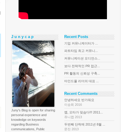
디
J u n y c a p
Recent Posts
기업 커뮤니케이터가 ...
파트타임 최고 커뮤니...
커뮤니케이션 오디언스...
보다 전략적인 PR 접근...
PR 활동의 신뢰성 구축...
마인드풀 리더의 대표 ...
Recent Comments
안녕하세요 반가워요
이승희 2016
Juny's Blog is open for sharing
옙, 오타가 맞슴다!!! 2011...
personal experience and
쥬니캡 2013
knowledge on keywords
regarding Business
두번째 단락에 2011년 8월 ...
communications, Public
문진 2013