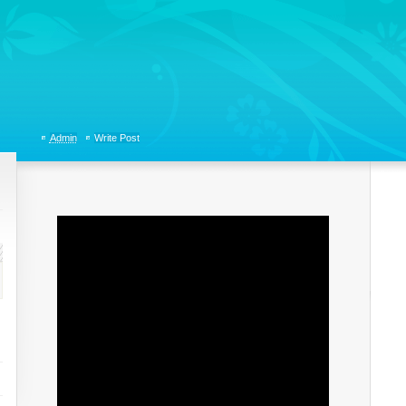
tions, Organizational Communicaitons, Soft Skills, Social Media
Admin
Write Post