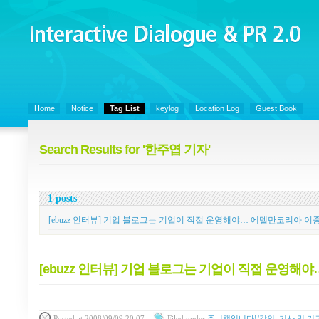
Interactive Dialogue &
PR 2.0
Juny's Blog is open for sharing personal experience and knowledge on ke
Home
Notice
Tag List
keylog
Location Log
Guest Book
Search Results for '한주엽 기자'
1 posts
[ebuzz 인터뷰] 기업 블로그는 기업이 직접 운영해야… 에델만코리아 이
[ebuzz 인터뷰] 기업 블로그는 기업이 직접 운영해
Posted
at 2008/09/09 20:07
Filed
under
쥬니캡입니다!/강의, 기사 및 기