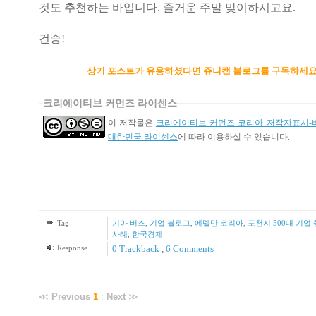
것도 추천하는 바입니다. 즐거운 주말 맞이하시고요.
건승!
상기
포스트
가 유용하셨다면
쥬니캡
블로그
를 구독하세요 
크리에이티브 커먼즈 라이센스
이 저작물은
크리에이티브 커먼즈 코리아 저작자표시-비
대한민국 라이센스
에 따라 이용하실 수 있습니다.
Tag
기아 버즈
,
기업 블로그
,
에델만 코리아
,
포천지 500대 기업
사례
,
한국경제
Response
0 Trackback
,
6
Comments
≪
Previous
1
:
Next
≫