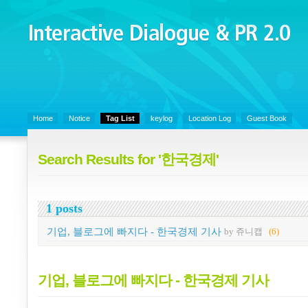
Interactive Dialogue &
PR 2.0
Juny's Blog is open for sharing personal experience and knowledge on k
Organizational Communicaitons, Soft Skills, Social Media
Home
Notice
Tag List
keylog
Location Log
Guest Book
Search Results for '한국경제'
1 posts
기업, 블로그에 빠지다 - 한국경제 기사
by 쥬니캡
(6)
기업, 블로그에 빠지다 - 한국경제 기사