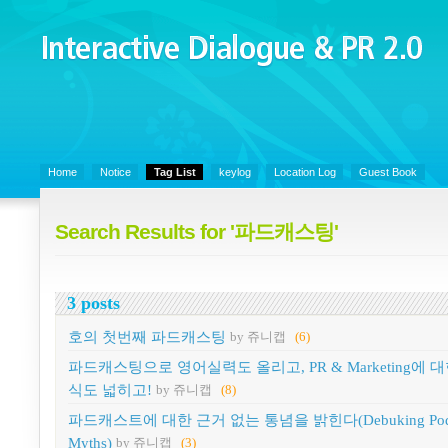
Interactive Dialogue &
PR 2.0
Juny's Blog is open for sharing personal experience and knowledge on k
Organizational Communicaitons, Soft Skills, Social Media
Home
Notice
Tag List
keylog
Location Log
Guest Book
Search Results for '파드캐스팅'
3 posts
호의 첫번째 파드캐스팅
by 쥬니캡
(6)
파드캐스팅으로 영어실력도 올리고, PR & Marketing에 대
식도 넓히고!
by 쥬니캡
(8)
파드캐스트에 대한 근거 없는 통념을 밝힌다(Debuking Podc
Myths)
by 쥬니캡
(3)