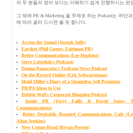
의 두 분들의 영어 보다는 이해하기 쉽게 진행하시는 편
그 밖에 PR & Marketing 을 주제로 하는 Podcast는 하
에 따라 골라 드시면 될 듯 합니다.
Across the Sound (Joseph Jaffe)
Earshot (Phil Gomes, Edelman PR)
Better Communications (Lee Hopkins)
Steve Lubetkin's Podcasts
Donna Papacosta's Trafcom News Podcast
On the Record Online (Eric Schwartzman)
Heidi Miller's Diary of a Shameless Self Promoter
PR/PA Ideas to Use
Debbie Weil's Corporate Blogging Podcast
Inside PR (Terry Fallis & David Jones, Th
Communications)
Better Desirable Roasted Communications Cafe (L
Allan Jenkins)
New Comm Road (Bryan Person)