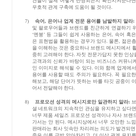
견들이 실제 어떻게 반영되는지 확인시켜준다면
우호적 관계 구축에 도움이 될 것이다
.
7)
속어
,
은어나 업계 전문 용어를 남발하지 말라
:
및 팔로우어들과 브랜드를 친근하게 연결하기 
‘
멘붕
’
등 그들이 쉽게 사용하는 은어
,
속어 혹은
은 표현법을 활용하는 경우가 있다
.
물론
,
젊은층
을 이해하는 것은 중요하나 브랜드 메시지에서 
중히 고려해야 한다
.
자칫 전문가답지 못한 인상을
고객과의 신뢰가 바탕이 되는 비즈니스 커뮤니
인 이미지로 해석될 수 있다
.
이와 함께 업계에서
용어를 사용할 때도 주의가 필요하다
.
꼭 필요한
해보고
,
해당 단어가 뜻하는 바를 타깃 공중이 
어서 전달해야 한다
.
8)
프로모션 성격의 메시지로만 일관하지 말라
:
브
셜 네트워크의 지속적인 관심을 유지하고 싶다면
너무 제품 세일즈 프로모션 성격이나 자사 브랜
가서는 안 된다
.
메시지상에서 너무 오만한 느낌
판매라는 회사 잇속만 차리려는 의도가 발견되면
중은 이를 금방 알아차리고
,
더 이상 관계 유지