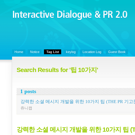
Interactive Dialogue &
PR 2.0
Juny's Blog is open for sharing personal experience and knowledge on k
Organizational Communicaitons, Soft Skills, Social Media
Home
Notice
Tag List
keylog
Location Log
Guest Book
Search Results for '팁 10가지'
1 posts
강력한 소셜 메시지 개발을 위한 10가지 팁 (THE PR 기고
쥬니캡
강력한 소셜 메시지 개발을 위한 10가지 팁 (T