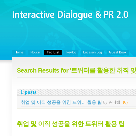
Interactive Dialogue &
PR 2.0
Juny's Blog is open for sharing personal experience and knowledge on k
Organizational Communicaitons, Soft Skills, Social Media
Home
Notice
Tag List
keylog
Location Log
Guest Book
Search Results for '트위터를 활용한 취직 
1 posts
취업 및 이직 성공을 위한 트위터 활용 팁
by 쥬니캡
(6)
취업 및 이직 성공을 위한 트위터 활용 팁