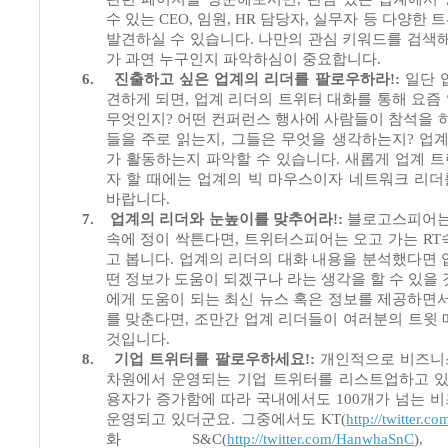
수 있는
CEO,
임원
, HR
담당자
,
실무자 등 다양한 
발견하실 수 있습니다
.
나만의 관심 키워드를 검색
가 과연 누구인지 파악하심이 중요합니다
.
6.
진출하고 싶은 업계의 리더를 팔로우하라
!:
일단 
견하게 되면
,
업계 리더의 트위터 대화를 통해 요즘
무엇인지
?
어떤 컨퍼런스 행사에 사람들이 참석을 
들을 주로 읽는지
,
그들은 무엇을 생각하는지
?
업계
가 활동하는지 파악할 수 있습니다
.
새롭게 업계 
자 할 때에는 업계의 빅 마우스이자 네트워크 리
바랍니다
.
7.
업계의 리더와 눈높이를 맞추어라
!:
블로고스피어는
속에 정이 싹튼다면
,
트위터스피어는 오고 가는
RT
고 봅니다
.
업계의 리더의 대화 내용을 분석했다면 
떤 정보가 도움이 되겠구나 라는 생각을 할 수 있을
에게 도움이 되는 최신 뉴스 혹은 정보를 제공하면
를 맞춘다면
,
조만간 업계 리더들이 여러분의 트윗
것입니다
.
8.
기업 트위터를 팔로우하세요
!:
개인적으로 비즈니
차원에서 운영되는 기업 트위터를 리스트업하고 
용자가 증가함에 따라 국내에서도
100
개가 넘는 
운영되고 있더군요
.
그중에서도
KT(
http://twitter.co
화
S&C(
http://twitter.com/HanwhaSnC