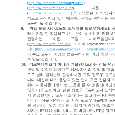
(
http://twitter.com/daewoongrecruit
)
(
http://twitter.com/neople_hr
),
다음 커
(
http://twitter.com/daum_hr
)
등 기업들은
HR
담당자가
심으로 운영하고 있기 때문에
,
구직을 원하시는 분
도움이 될 것입니다
.
9.
취업 포털 사이트들의 트위터를 팔로우하세요
!:
국
터를 가장 잘 활용하고 있는 분야 중 하나가 인터넷
전달하는 취업 포털 사이트들입니
(
http://twitter.com/incruit1
),
커리어
(http://twitter.co
리아
(
http://twitter.com/jobkorea1
,
http://twitter.co
등 주요 트위터 계정을 팔로우하시면
,
가장 최신 구
수 있을 것입니다
.
10.
기브앤테이크가 아니라 기브앤기브라는 점을 명
취업 및 이직을 원한다고 해서
,
자신의 장점 및 경
으로 널리 알리는데 집중하시면 그닥 팔로우 규모
니다
.
대신에 내가 몸담고 있는 업계
(
혹은 진출하고
위터 사용자들에게 어떤 도움을 줄 수 있을지
(
어떤 
있을지
)
를 고민하고
,
관련 정보를 공유하고자 노력
서 언급했지만
, ‘
트위터스피어는 오고가는
RT
속
다
’
라는 점을 명심하시고
,
나의 팔로우어들에게 도
를 공유하는 업계 트위터 사용자가 있다면
,
그
(
혹은
시지를
RT
하여 널리 알리시기 바랍니다
. RT
를 자주