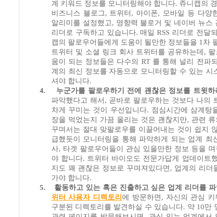
계 키워드 정보를 모니터링해야 합니다
.
쥬니캡의 
비즈니스 블로그
,
트위터
,
아이폰
,
모바일 등 다양
알리미를 설정했고
,
영향력 블로거 및 네이버 뉴스
리더로 구독하고 있습니다
.
매일
RSS
리더로 전달되
캡의 팔로우어들에게 도움이 될만한 정보들을
1
차 
트위터 및 소셜 링크 회사 트위터를 공유하는데
,
팔
움이 되는 정보들은 다수의
RT
를 통해 널리 전파
계의 최신 정보를 자동으로 모니터링할 수 있는 시
셔야 합니다
.
4.
누군가를 팔로우하기 전에 괜찮은 정보를 트윗하
파악했다고 해서
,
곧바로 팔로우하는 것보다 나의 
차게 꾸미는 것이 우선입니다
.
점심시간에 삼계탕을
장을 먹었는지 가끔 올리는 것은 괜찮지만
,
관련 
꾸며서는 절대 맞팔로우를 이끌어내는 것이 쉽지 
급했듯이 모니터링을 통해 파악하게 되는 업계 최
사
,
타겟 팔로우어들이 관심 있을만한 정보 등을 
야 합니다
.
트위터 바이오도 전문가답게 업데이트
지도 꽤 괜찮은 정보로 꾸며져있다면
,
업계의 리더
가야 합니다
.
5.
활동하고 있는 혹은 진출하고 싶은 업계 리더를 
위터 사용자 디렉토리
에 방문하면
,
자신의 관심 
구분된 디렉토리를 발견하실 수 있습니다
.
약
10
만 
관련 페이지를 방문해보시면
,
관심 있는 업계에서