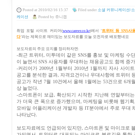
Posted
at 2010/02/16 15:37
Filed
under
소셜 커뮤니케이션/소
케이션
Posted
by
쥬니캡
취업 포털 사이트 커리어
(
www.career.co.k
r
)
에서
‘
트위터 등
SNS
사
다
’
라는 제목으로 재미있는 보도자료를 오늘 오전자로 배포했네요
보도자료의 주요 요지를 정리하자면
:
-
최근 트위터
,
미투데이 같은
SNS
를 홍보 및 마케팅 수
이 늘면서
SNS
사용자를 우대하는 채용공고도 함께 증
-
커리어가
2009
년
1
월부터
2010
년
1
월까지 자사 사이트
공고를 분석한 결과
,
자격요건이나 우대사항에 트위터 
공고가 작년
7
월
10
건에서 올해
1
월에는
53
건으로
6
개월
상 늘었다
.
-
스마트폰이 보급
,
확산되기 시작한 지난해 연말부터는
가 더욱 큰 폭으로 증가했으며
,
마케팅을 비롯해 웹기획
모바일 어플리케이션 개발자 등
IT
분야에서 주로 우대 
나타났다
.
보도자료에도 언급되어 있지만
,
스마트폰 및 마이크로 
가되면서
,
트위터로 대표되는 마이크로 블로깅을 통한 