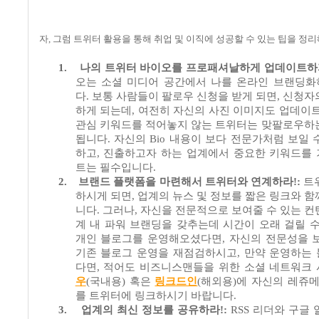
자
,
그럼 트위터 활용을 통해 취업 및 이직에 성공할 수 있는 팁을 
1.
나의 트위터 바이오를 프로패셔날하게 업데이트하
오는 소셜 미디어 공간에서 나를 온라인 브랜딩
다
.
보통 사람들이 팔로우 신청을 받게 되면
,
신청자
하게 되는데
,
여전히 자신의 사진 이미지도 업데이
관심 키워드를 적어놓지 않는 트위터는 맞팔로우하
됩니다
.
자신의
Bio
내용이 보다 전문가처럼 보일 
하고
,
진출하고자 하는 업계에서 중요한 키워드를
트는 필수입니다
.
2.
브랜드 플랫폼을 마련해서 트위터와 연계하라
!:
트
하시게 되면
,
업계의 뉴스 및 정보를 짧은 링크와 함
니다
.
그러나
,
자신을 전문적으로 보여줄 수 있는 컨
계 내 파워 브랜딩을 갖추는데 시간이 오래 걸릴 
개인 블로그를 운영해오셨다면
,
자신의 전문성을 
기존 블로그 운영을 재점검하시고
,
만약 운영하는
다면
,
적어도 비즈니스맨들을 위한 소셜 네트워크
우
(국내용
)
혹은
링크드인
(해외용)
에 자신의 레쥬
를 트위터에 링크하시기 바랍니다
.
3.
업계의 최신 정보를 공유하라
!:
RSS
리더와 구글 