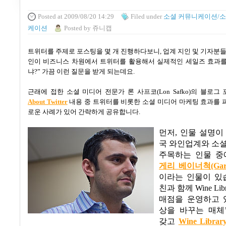
Posted
at 2009/08/20 14:29
Filed
under
소셜 커뮤니케이션/소
케이션
Posted
by
쥬니캡
트위터를 주제로 포스팅을 몇 개 진행하다보니
,
업계 지인 및 기자분
인이 비즈니스 차원에서 트위터를 활용해서 실제적인 세일즈 효과를
냐
?”
가끔 이런 질문을 받게 되는데요
.
근래에 접한 소셜 미디어 전문가 론 사프코
(Lon Safko)
의 블로그 
About Twitter
내용 중
트위터를 비롯한 소셜 미디어 마케팅 효과를 파
로운 사례가 있어 간략하게 공유합니다
.
먼저
,
인물 설명이
국 와인업계와 소
주목하는 인물 중
게리
베이너척(Gary
이라는 인물이 있
친과 함께
Wine Lib
매점을 운영하고 
상을 바꾸는 매체
갖고
Wine Libra