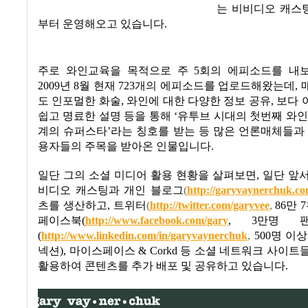
는 비비디오 캐스
부터 운영해오고 있습니다
.
주로 와인교육을 목적으로 주
5
회의 에피소드를 내
2009
년
8
월 현재
723
개의 에피소드를 업로드해왔는데
,
도 인포멀한 화술
,
와인에 대한 다양한 정보 공유
,
보다 
쉽고 명료한 설명 등을 통해
‘
유투브 시대의 첫번째 와인
계의 슈퍼스타
’
라는 칭호를 받는 등 많은 언론매체들과
용자들의 주목을 받아온 인물입니다
.
일단 그의 소셜 미디어 활용 현황을 살펴보면
,
일단 앞
비디오 캐스팅과 개인 블로그
(
http://garyvaynerchuk.c
츠를 생산하고
,
트위터
(
http://twitter.com/garyvee
,
86
만
7
페이스북
(
http://www.facebook.com/gary
, 3
만명 
(
http://www.linkedin.com/in/garyvaynerchuk
,
500
명 이상
넥션
),
마이스페이스
& Corkd
등 소셜 네트워크 사이트
활용하여 콘텐츠를 추가 배포 및 공유하고 있습니다
.