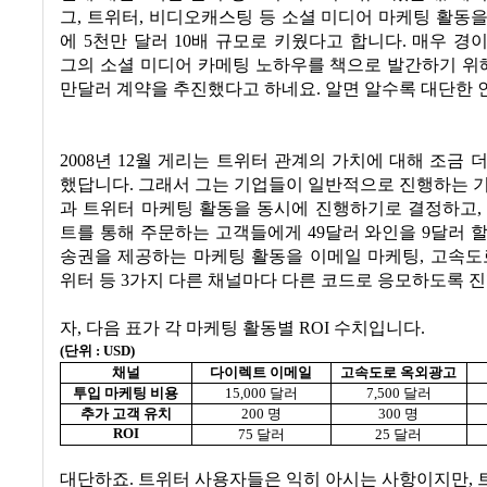
그
,
트위터
,
비디오캐스팅 등 소셜 미디어 마케팅 활동을
에
5
천만 달러
10
배 규모로 키웠다고 합니다
.
매우 경
그의 소셜 미디어 카메팅 노하우를 책으로 발간하기 위
만달러 계약을 추진했다고 하네요
.
알면 알수록 대단한
2008
년
12
월 게리는 트위터 관계의 가치에 대해 조금 
했답니다
.
그래서 그는 기업들이 일반적으로 진행하는 기
과 트위터 마케팅 활동을 동시에 진행하기로 결정하고
트를 통해 주문하는 고객들에게
49
달러 와인을
9
달러 
송권을 제공하는 마케팅 활동을 이메일 마케팅
,
고속도
위터 등
3
가지 다른 채널마다 다른 코드로 응모하도록 
자
,
다음 표가 각 마케팅 활동별
ROI
수치입니다
.
(
단위
: USD)
채널
다이렉트 이메일
고속도로 옥외광고
투입 마케팅 비용
15,000
달러
7,500
달러
추가 고객 유치
200
명
300
명
ROI
75
달러
25
달러
대단하죠
.
트위터 사용자들은 익히 아시는 사항이지만
,