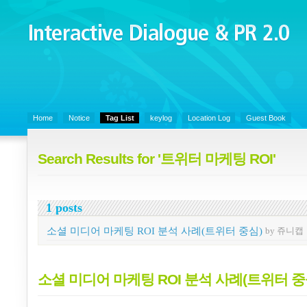
Interactive Dialogue &
PR 2.0
Juny's Blog is open for sharing personal experience and knowledge on k
Organizational Communicaitons, Soft Skills, Social Media
Home
Notice
Tag List
keylog
Location Log
Guest Book
Search Results for '트위터 마케팅 ROI'
1 posts
소셜 미디어 마케팅 ROI 분석 사례(트위터 중심)
by 쥬니캡
소셜 미디어 마케팅 ROI 분석 사례(트위터 중