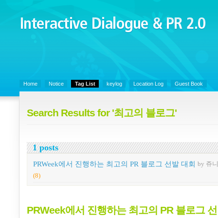
Interactive Dialogue &
PR 2.0
Juny's Blog is open for sharing personal experience and knowledge on k
Organizational Communicaitons, Soft Skills, Social Media
Home
Notice
Tag List
keylog
Location Log
Guest Book
Search Results for '최고의 블로그'
1 posts
PRWeek에서 진행하는 최고의 PR 블로그 선발 대회
by 쥬
(8)
PRWeek에서 진행하는 최고의 PR 블로그 