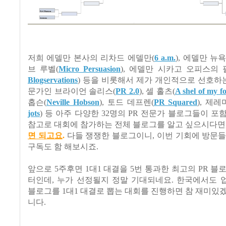
저희 에델만 본사의 리차드 에델만(
6 a.m.
), 에델만 뉴
브 루벨(
Micro Persuasion
), 에델만 시카고 오피스의 
Blogservations
) 등을 비롯해서 제가 개인적으로 선호하는
문가인 브라이언 솔리스(
PR 2.0
), 셀 홀츠(
A shel of my f
홉슨(
Neville Hobson
), 토드 데프렌(
PR Squared
), 제레
jots
) 등 아주 다양한 32명의 PR 전문가 블로그들이 포
참고로 대회에 참가하는 전체 블로그를 알고 싶으시다면
면 되고요
.
다들 쟁쟁한 블로그이니, 이번 기회에 방문들 
구독도 함 해보시죠.
앞으로 5주후면 1대1 대결을 5번 통과한 최고의 PR 블
터인데, 누가 선정될지 정말 기대되네요. 한국에서도 
블로그를 1대1 대결로 뽑는 대회를 진행하면 참 재미있
니다.