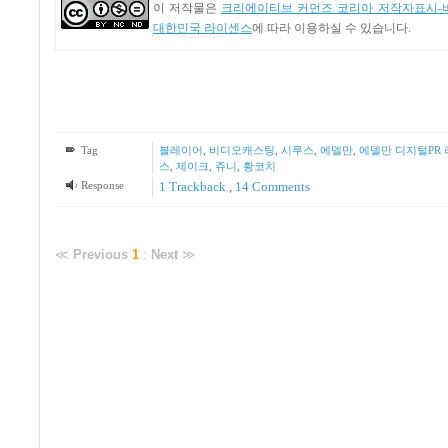
이 저작물은
크리에이티브 커먼즈 코리아 저작자표시-비
대한민국 라이센스
에 따라 이용하실 수 있습니다.
Tag
블레이어
,
비디오캐스팅
,
시루스
,
에델만
,
에델만 디지털PR
스
,
제이크
,
쥬니
,
황코치
Response
1
Trackback
,
14
Comments
≪
Previous
1
:
Next
≫