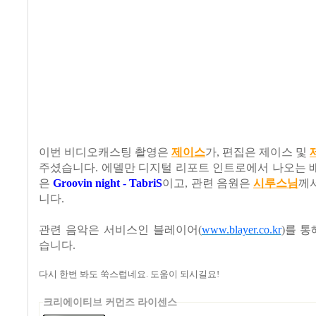
이번 비디오캐스팅 촬영은
제이스
가
,
편집은 제이스 및
주셨습니다
.
에델만 디지털 리포트 인트로에서 나오는 
은
Groovin night - TabriS
이고
,
관련 음원은
시
루
스
님
께
니다
.
관련 음악은
서비스인
블레이어
(
www.blayer.co.kr
)
를
통
습니다
.
다시 한번 봐도 쑥스럽네요
.
도움이 되시길요
!
크리에이티브 커먼즈 라이센스