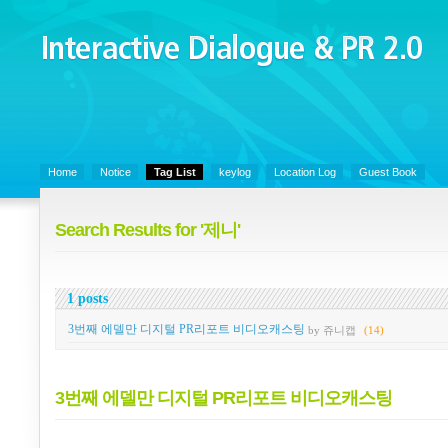
Interactive Dialogue &
PR 2.0
Juny's Blog is open for sharing personal experience and knowledge on k
Organizational Communicaitons, Soft Skills, Social Media
Home
Notice
Tag List
keylog
Location Log
Guest Book
Search Results for '제니'
1 posts
3번째 에델만 디지털 PR리포트 비디오캐스팅
by 쥬니캡
(14)
3번째 에델만 디지털 PR리포트 비디오캐스팅