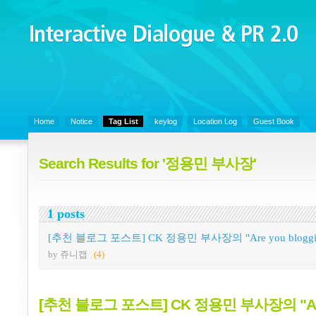
Interactive Dialogue &
PR 2.0
Juny's Blog is open for sharing personal experience and knowledge on k
Organizational Communicaitons, Soft Skills, Social Media
Home
Notice
Tag List
keylog
Location Log
Guest Book
Search Results for '정용민 부사장'
1 posts
[추천 블로그 포스트] CK 정용민 부사장의 "Are you bloggi
by 쥬니캡
(4)
[추천 블로그 포스트] CK 정용민 부사장의 "Ar