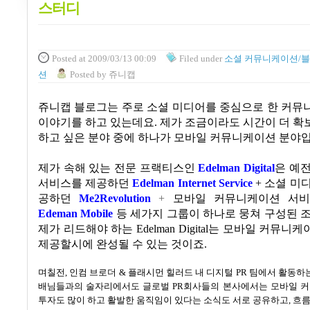
스터디
Posted
at 2009/03/13 00:09
Filed
under
소셜 커뮤니케이션/
션
Posted
by
쥬니캡
쥬니캡 블로그는 주로 소셜 미디어를 중심으로 한 커뮤
이야기를 하고 있는데요
.
제가 조금이라도 시간이 더 확
하고 싶은 분야 중에 하나가 모바일 커뮤니케이션 분야입
제가 속해 있는 전문 프랙티스인
Edelman Digital
은
예전
서비스를 제공하던
Edelman Internet Service
+
소셜 미
공하던
Me2Revolution
+
모바일 커뮤니케이션 서
Edeman Mobile
등 세가지 그룹이 하나로 뭉쳐 구성된 
제가 리드해야 하는
Edelman Digital
는 모바일 커뮤니케
제공할시에 완성될 수 있는 것이죠
.
며칠전, 인컴 브로더
&
플래시먼 힐러드 내 디지털
PR
팀에서 활동하
배님들과의 술자리에서도 글로벌
PR
회사들의 본사에서는 모바일 
투자도 많이 하고 활발한 움직임이 있다는 소식도 서로 공유하고, 흐