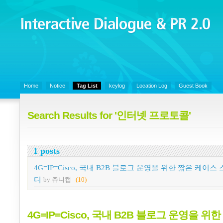
Interactive Dialogue &
PR 2.0
Juny's Blog is open for sharing personal experience and knowledge on k
Organizational Communicaitons, Soft Skills, Social Media
Home
Notice
Tag List
keylog
Location Log
Guest Book
Search Results for '인터넷 프로토콜'
1 posts
4G=IP=Cisco, 국내 B2B 블로그 운영을 위한 짧은 케이스
디
by 쥬니캡
(10)
4G=IP=Cisco, 국내 B2B 블로그 운영을 위