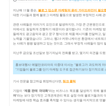
지난해
11
월 중순
,
블로그
입소문
마케팅의
윤리
가이드라인이
필요
대한 기사들과 함께
블로그 마케팅 활동으로 발생한 부정적인 사례 관
관련 사례들은 여러가지 요인으로 발생하지만
,
가장 큰 근본원인으로
어에서도 동일하게 진행하기 때문이라 생각됩니다
.
기존의 마케팅 방
들에게도 광고음악과 광고 문구 형식으로 제품 메시지를 전달하고
,
일
노력을 기울였습니다
.
그러나
,
웹
2.0
커뮤니케이션 환경에서 네트워크
는 사례가 왕왕 발생하고 있는 것이죠
.
그래서 부정적 사례들이 많이 
지난주 금요일 조선일보 정기자님의 전화를 받고
,
몇가지 의견을 드
홍보대행사 에델만코리아의 이중대 이사는
"
블로그가 과도하게 마
"
기업들이 블로그를 단기 마케팅 도구로 접근하기보다 장기적으로 
기사 전문을 참고하길 희망하신다면
,
링크 클릭
기업이
‘
제품 판매 극대화
’
라는 비즈니스 목표를 달성하기 위해 블
여
’
라는 보다 장기적인 고객관계관리 목표 설정 아래 블로거들과의 
마케팅에 대한 학습 효과를 축적할 수 있다는 생각을 마지막으로 덧붙