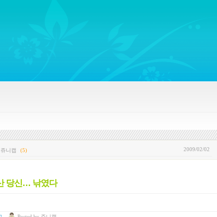
ywords regarding Business communications, Public Relations, Marketing Communica
2009/02/02
y 쥬니캡
(5)
 산 당신… 낚였다
고
Posted
by
쥬니캡