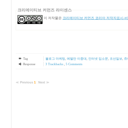
크리에이티브 커먼즈 라이센스
이 저작물은
크리에이티브 커먼즈 코리아 저작자표시-비영
Tag
블로그 마케팅
,
에델만 이중대
,
인터넷 입소문
,
조선일보
,
쥬
Response
3
Trackbacks
,
5
Comments
≪
Previous
1
:
Next
≫