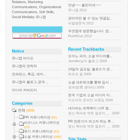
Relations, Marketing
안녕~~~ 올만이네~~~
Communications, Organizational
쥬니캡 2012
Communicaitons, Soft Skills,
Social Media
by 쥬니캡
관리자만 볼 수 있는 댓글입...
비밀방문자 2012
우연찮게 방문했습니다. 정...
RunNGun 2012
Recent Trackbacks
Notice
도미노 피자, 소셜 미디어를...
쥬니캡 바이오
Jennifer님의 블로그 2009
쥬니캡의 연락처
13일의 금요일, 블로드가 온...
컨퍼런스, 특강, 세미...
하츠의 꿈 2009
쥬니캡의 블로그 공개 ...
소셜 네트워크를 통해 입사 ...
권과장(舊 권대리) 2009
미디어 커버리지
한국 기업의 소셜 미디어 이...
미도리의 온라인 브랜딩 2009
Categories
네이버는 트랙백이 너무 힘...
전체
(609)
정신 똑바로 박힌 젊은이 _... 2009
PR 커뮤니케이션
(62)
PR 전문가가 되고자 하는 후...
비즈니스 커뮤니케이션
정신 똑바로 박힌 젊은이 _... 2009
(13)
위기 커뮤니케이션
(22)
소셜 커뮤니케이션
(286)
Site Stats