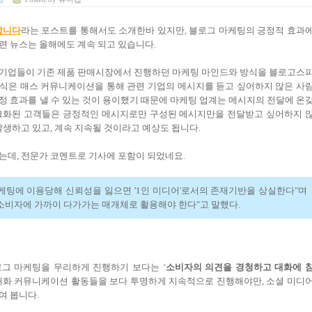
합니다
라는 포스트를 통해서도 소개한바 있지만
, 블로그 마케팅의 긍정적 효과
련 뉴스는 올해에도 계속 되고 있습니다.
 기업들이 기존 제품 판매시장에서 진행하던 마케팅 마인드와 방식을 블로고스
식은 매스 커뮤니케이션을 통해 관련 기업의 메시지를 듣고 싶어하지 않은 사
정 효과를 낼 수 있는 것이 용이했기 때문에 마케팅 업계는 메시지의 전달에 온
화된 고객들은 긍정적인 메시지로만 구성된 메시지만을 전달받고 싶어하지 
발생하고 있고
,
계속 지속될 것이라고 예상도 됩니다
.
렸는데
,
전문가 코멘트로 기사에 포함이 되었네요
.
케팅에 이용당해 신뢰성을 잃으면
'1
인 미디어
'
로서의 존재기반을 상실한다
"
며
소비자에 가까이 다가가는 매개체로 활용해야 한다
"
고 말했다
.
로그 마케팅을 무리하게 진행하기 보다는
‘
소비자의 의견을 경청하고 대화에 
대화 커뮤니케이션 활동들을 보다 투명하게 지속적으로 진행해야만
,
소셜 미디
여 봅니다
.