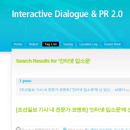
Interactive Dialogue &
PR 2.0
Juny's Blog is open for sharing personal experience and knowledge on ke
Home
Notice
Tag List
keylog
Location Log
Guest Book
Search Results for '인터넷 입소문'
1 posts
[조선일보 기사 내 전문가 코멘트] '인터넷 입소문'에 산 당신… 낚였다
b
[조선일보 기사 내 전문가 코멘트] '인터넷 입소문'에
Posted
at 2009/02/02 20:27
Filed
under
쥬니캡입니다!/강의, 기사 및 기