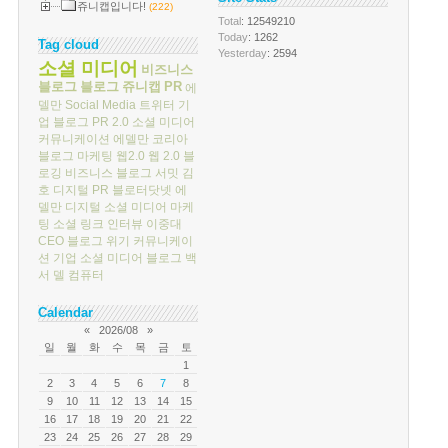
쥬니캡입니다!
(222)
Total
: 12549210
Today
: 1262
Tag cloud
Yesterday
: 2594
소셜 미디어
비즈니스
블로그
블로그
쥬니캡
PR
에
델만
Social Media
트위터
기
업 블로그
PR 2.0
소셜 미디어
커뮤니케이션
에델만 코리아
블로그 마케팅
웹2.0
웹 2.0
블
로깅
비즈니스 블로그 서밋
김
호
디지털 PR
블로터닷넷
에
델만 디지털
소셜 미디어 마케
팅
소셜 링크
인터뷰
이중대
CEO 블로그
위기 커뮤니케이
션
기업 소셜 미디어
블로그 백
서
델 컴퓨터
Calendar
«
2026/08
»
일
월
화
수
목
금
토
1
2
3
4
5
6
7
8
9
10
11
12
13
14
15
16
17
18
19
20
21
22
23
24
25
26
27
28
29