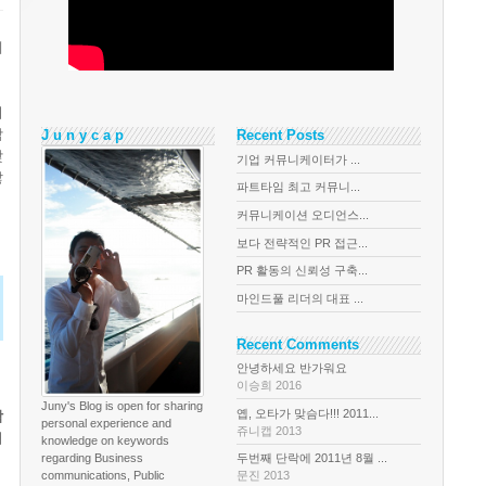
에
피
람
J u n y c a p
Recent Posts
갖
기업 커뮤니케이터가 ...
않
파트타임 최고 커뮤니...
커뮤니케이션 오디언스...
보다 전략적인 PR 접근...
PR 활동의 신뢰성 구축...
마인드풀 리더의 대표 ...
Recent Comments
안녕하세요 반가워요
이승희 2016
Juny's Blog is open for sharing
옙, 오타가 맞슴다!!! 2011...
참
personal experience and
쥬니캡 2013
어
knowledge on keywords
regarding Business
두번째 단락에 2011년 8월 ...
communications, Public
문진 2013