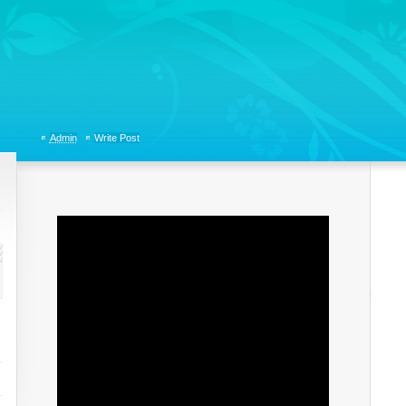
tions, Organizational Communicaitons, Soft Skills, Social Media
Admin
Write Post