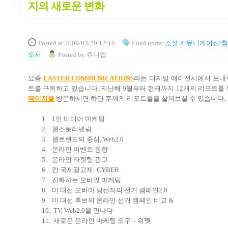
지의 새로운 변화
Posted
at 2009/03/20 12:18
Filed
under
소셜 커뮤니케이션/참
도서
Posted
by
쥬니캡
요즘
EASTER COMMUNICATIONS
라는 디지털 에이전시에서 보내
트를 구독하고 있습니다
.
지난해
9
월부터 현재까지
12
개의 리포트를
페이지를
방문하시면 하단 주제의 리포트들을 살펴보실 수 있
습니다
.
1.
1
인 미디어 마케팅
2.
웹스토리텔링
3.
웹트랜드의 중심
, Web2.0
4.
온라인 이벤트 동향
5.
온라인 타겟팅 광고
6.
칸 국제광고제
: CYBER
7.
진화하는 모바일 마케팅
8.
미 대선 오바마 당선자의 선거 캠페인
2.0
9.
미 대선 후보의 온라인 선거 캠페인 비교
&
10.
TV, Web2.0
을 만나다
11.
새로운 온라인 마케팅 도구
–
위젯