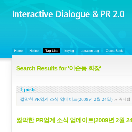
Interactive Dialogue &
PR 2.0
Juny's Blog is open for sharing personal experience and knowledge on k
Organizational Communicaitons, Soft Skills, Social Media
Home
Notice
Tag List
keylog
Location Log
Guest Book
Search Results for '이순동 회장'
1 posts
짧막한 PR업계 소식 업데이트(2009년 2월 24일)
by 쥬니캡
짧막한 PR업계 소식 업데이트(2009년 2월 24