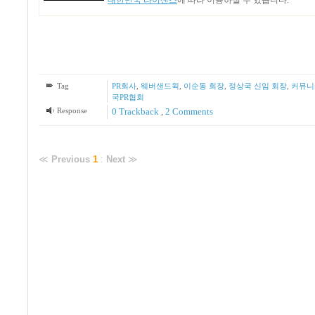
대한민국 라이센스
에 따라 이용하실 수 있습니다.
Tag
PR회사
,
웨버샌드윅
,
이순동 회장
,
정상국 신임 회장
,
커뮤니
국PR협회
Response
0 Trackback
,
2
Comments
≪
Previous
1
:
Next
≫