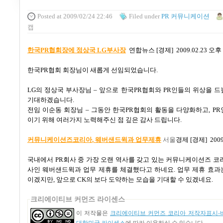
Posted
at 2009/02/24 22:46
Filed
under
PR 커뮤니케이션
캡
한국PR
협회장에 정상국 LG부사장
연합뉴스
[
경제
] 2009.02.23
오후
한국
PR
협회 회장님이 새롭게 선임되었습니다
.
LG
의 정상국 부사장님
–
앞으로 한국
PR
협회와
PR
인들의 위상을 드
기대하겠습니다
.
전임 이순동 회장님
–
그동안 한국
PR
협회의 활동을 다양화하고
, PR
이기 위해 여러가지 노력해주신 점 깊은 감사 드립니다
.
커뮤니케이션즈코리아
, 웨버샌드윅과 업무제휴
서울
경제
[
경제
] 200
국내에서
PR
회사 중 가장 오랜 역사를 갖고 있는 커뮤니케이션즈 코
사인 웨버샌드윅과 업무 제휴를 체결했다고 하네요
.
업무 제휴 효과
이겠지만
,
앞으로
CK
의 보다 도약하는 모습을 기대할 수 있겠네요
.
크리에이티브 커먼즈 라이센스
이 저작물은
크리에이티브 커먼즈 코리아 저작자표시-비