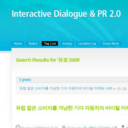
Interactive Dialogue &
PR 2.0
Juny's Blog is open for sharing personal experience and knowledge on ke
Home
Notice
Tag List
keylog
Location Log
Guest Book
Search Results for '유로 2008'
1 posts
유럽 젊은 소비자를 겨냥한 기아 자동차의 바이럴 마케팅 사례
by 쥬니캡
유럽 젊은 소비자를 겨냥한 기아 자동차의 바이럴 마
Posted
at 2008/06/10 20:10
Filed
under
쥬니캡입니다!/삶의 기록
P