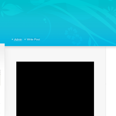
tions, Organizational Communicaitons, Soft Skills, Social Media
Admin
Write Post