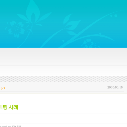
ywords regarding Business communications, Public Relations, Marketing Communica
2008/06/10
(2)
케팅 사례
osted
by
쥬니캡