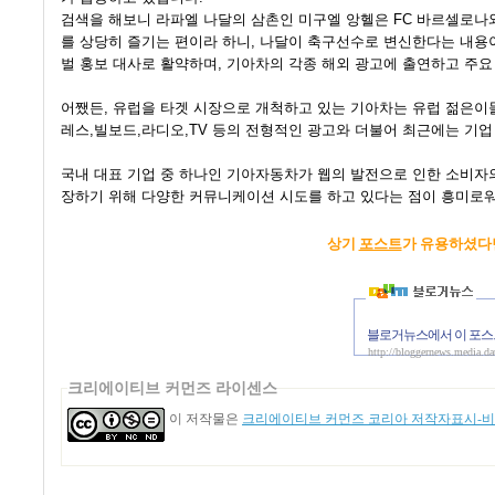
검색을 해보니 라파엘 나달의 삼촌인 미구엘 앙헬은 FC 바르셀로나
를 상당히 즐기는 편이라 하니, 나달이 축구선수로 변신한다는 내용이
벌 홍보 대사로 활약하며, 기아차의 각종 해외 광고에 출연하고 주
어쨌든, 유럽을 타겟 시장으로 개척하고 있는 기아차는 유럽 젊은이들
레스,빌보드,라디오,TV 등의 전형적인 광고와 더불어 최근에는 기업
국내 대표 기업 중 하나인 기아자동차가 웹의 발전으로 인한 소비자
장하기 위해 다양한 커뮤니케이션 시도를 하고 있다는 점이 흥미로워
상기
포스트
가 유용하셨다
블로거뉴스에서 이 포스
http://bloggernews.media.d
크리에이티브 커먼즈 라이센스
이 저작물은
크리에이티브 커먼즈 코리아 저작자표시-비영