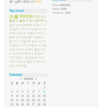
쥬니캡입니다!
(222)
Total
: 12553222
Today
: 2153
Tag cloud
Yesterday
: 3121
소셜 미디어
비즈니스
블로그
블로그
쥬니캡
PR
에
델만
Social Media
트위터
기
업 블로그
PR 2.0
소셜 미디어
커뮤니케이션
에델만 코리아
블로그 마케팅
웹2.0
블로깅
웹 2.0
디지털 PR
김호
비즈니
스 블로그 서밋
에델만 디지털
소셜 미디어 마케팅
블로터닷
넷
인터뷰
이중대
소셜 링크
CEO 블로그
델 컴퓨터
위기
커뮤니케이션
블로그 백서
브
랜드 저널리즘
Calendar
«
2026/08
»
일
월
화
수
목
금
토
1
2
3
4
5
6
7
8
9
10
11
12
13
14
15
16
17
18
19
20
21
22
23
24
25
26
27
28
29