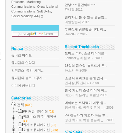
Relations, Marketing
안녕~~~ 올만이네~~~
Communications, Organizational
쥬니캡 2012
Communicaitons, Soft Skills,
Social Media
by 쥬니캡
관리자만 볼 수 있는 댓글입...
비밀방문자 2012
우연찮게 방문했습니다. 정...
RunNGun 2012
Recent Trackbacks
Notice
데
도미노 피자, 소셜 미디어를...
쥬니캡 바이오
Jennifer님의 블로그 2009
다
쥬니캡의 연락처
한
13일의 금요일, 블로드가 온...
컨퍼런스, 특강, 세미...
하츠의 꿈 2009
쥬니캡의 블로그 공개 ...
소셜 네트워크를 통해 입사 ...
권과장(舊 권대리) 2009
미디어 커버리지
한국 기업의 소셜 미디어 이...
미도리의 온라인 브랜딩 2009
Categories
네이버는 트랙백이 너무 힘...
전체
(609)
정신 똑바로 박힌 젊은이 _... 2009
PR 커뮤니케이션
(62)
PR 전문가가 되고자 하는 후...
비즈니스 커뮤니케이션
정신 똑바로 박힌 젊은이 _... 2009
(13)
위기 커뮤니케이션
(22)
소셜 커뮤니케이션
(286)
Site Stats