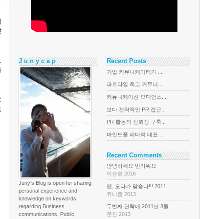
입
향
.
J u n y c a p
Recent Posts
마
기업 커뮤니케이터가 ...
파트타임 최고 커뮤니...
커뮤니케이션 오디언스...
로
프
보다 전략적인 PR 접근...
PR 활동의 신뢰성 구축...
마인드풀 리더의 대표 ...
Recent Comments
안녕하세요 반가워요
이승희 2016
Juny's Blog is open for sharing
옙, 오타가 맞슴다!!! 2011...
personal experience and
쥬니캡 2013
knowledge on keywords
regarding Business
두번째 단락에 2011년 8월 ...
communications, Public
문진 2013