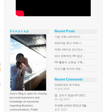
J u n y c a p
Recent Posts
기업 커뮤니케이터가 ...
파트타임 최고 커뮤니...
커뮤니케이션 오디언스...
보다 전략적인 PR 접근...
PR 활동의 신뢰성 구축...
터
마인드풀 리더의 대표 ...
팅
Recent Comments
가
안녕하세요 반가워요
이승희 2016
Juny's Blog is open for sharing
옙, 오타가 맞슴다!!! 2011...
personal experience and
쥬니캡 2013
knowledge on keywords
regarding Business
두번째 단락에 2011년 8월 ...
communications, Public
문진 2013