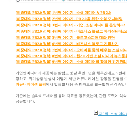
[
이중대의 PR2.0
정복] 1
번째
이야기 -
소셜
미디어 & PR 2.0
[
이중대의 PR2.0
정복] 2
번째
이야기 - PR 2.0
을
위한
소셜
모니터링
[
이중대의 PR2.0
정복] 3
번재
이야기 -
기업,
소셜
미디어를
운영하라!
[
이중대의 PR2.0
정복] 4
번째
이야기 -
비즈니스
블로그
자가진단테스
[
이중대의 PR2.0
정복] 5
번째
이야기 -
블로고스피어
대화
진단
[
이중대의 PR2.0
정복] 6
번째
이야기
-
비즈니스
블로그
기획하기
[
이중대의 PR2.0
정복] 7
번째
이야기 -
오바마를
통해
배우는
소셜
미
[이중대의
PR2.0
정복
] 8
번째 이야기
-
웹
2.0
기반 소셜 미디어 뉴스룸
[이중대의 PR2.0 정복] 9번째 이야기 - 소셜 미디어를 활용한 위
기업앤미디어에 제공하는 칼럼도 몇달 후면 1년을 채우겠네요. 9번째
링하고, 위기상황 발생시 어떻게 제반 커뮤니케이션 활동을 진행할 수
커뮤니케이션 포럼
에서 발표할 내용 중 한파트로 활용할까 생각중입니
기존에는 슬라이드세어를 통해 자료를 공유했는데, 관련 포맷에 익숙치
공유합니다.
제9회_소셜 미디