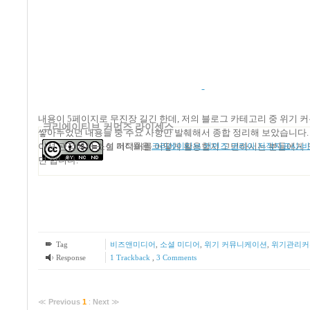
내용이 5페이지로 무진장 길긴 한데, 저의 블로그 카테고리 중 위기
크리에이티브 커먼즈 라이센스
쌓아두었던 내용들 중 주요 사항만 발췌해서 종합 정리해 보았습니다.
이션 관점에서 소셜 미디어를 어떻게 활용할지 고민하시는 분들에게 
이 저작물은
크리에이티브 커먼즈 코리아 저작자표시-비영
면 합니다
.
Tag
비즈앤미디어
,
소셜 미디어
,
위기 커뮤니케이션
,
위기관리커
Response
1
Trackback
,
3
Comments
≪
Previous
1
:
Next
≫