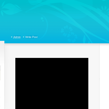
tions, Organizational Communicaitons, Soft Skills, Social Media
Admin
Write Post