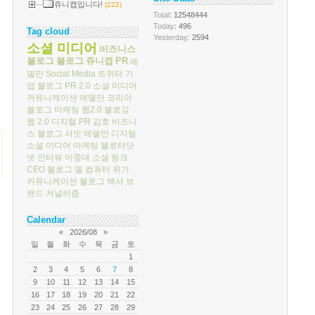
쥬니캡입니다!
(222)
Total
: 12548444
Today
: 496
Tag cloud
Yesterday
: 2594
소셜 미디어
비즈니스
블로그
블로그
쥬니캡
PR
에
델만
Social Media
트위터
기
업 블로그
PR 2.0
소셜 미디어
커뮤니케이션
에델만 코리아
블로그 마케팅
웹2.0
블로깅
웹 2.0
디지털 PR
김호
비즈니
스 블로그 서밋
에델만 디지털
소셜 미디어 마케팅
블로터닷
넷
인터뷰
이중대
소셜 링크
CEO 블로그
델 컴퓨터
위기
커뮤니케이션
블로그 백서
브
랜드 저널리즘
Calendar
«
2026/08
»
일
월
화
수
목
금
토
1
2
3
4
5
6
7
8
9
10
11
12
13
14
15
16
17
18
19
20
21
22
23
24
25
26
27
28
29