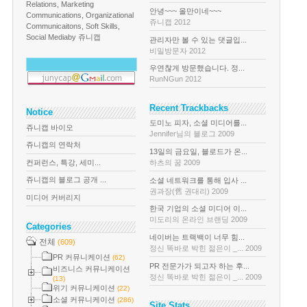
Relations, Marketing
안녕~~~ 올만이네~~~
Communications, Organizational
쥬니캡 2012
Communicaitons, Soft Skills,
Social Media
by 쥬니캡
관리자만 볼 수 있는 댓글입...
비밀방문자 2012
우연찮게 방문했습니다. 정...
RunNGun 2012
Recent Trackbacks
Notice
도미노 피자, 소셜 미디어를...
쥬니캡 바이오
Jennifer님의 블로그 2009
쥬니캡의 연락처
13일의 금요일, 블로드가 온...
컨퍼런스, 특강, 세미...
하츠의 꿈 2009
쥬니캡의 블로그 공개 ...
소셜 네트워크를 통해 입사 ...
권과장(舊 권대리) 2009
미디어 커버리지
한국 기업의 소셜 미디어 이...
미도리의 온라인 브랜딩 2009
Categories
네이버는 트랙백이 너무 힘...
전체
(609)
정신 똑바로 박힌 젊은이 _... 2009
PR 커뮤니케이션
(62)
PR 전문가가 되고자 하는 후...
비즈니스 커뮤니케이션
정신 똑바로 박힌 젊은이 _... 2009
(13)
위기 커뮤니케이션
(22)
소셜 커뮤니케이션
(286)
Site Stats