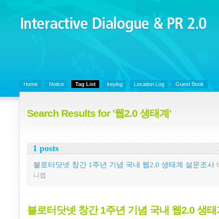
Interactive Dialogue &
PR 2.0
Juny's Blog is open for sharing personal experience and knowledge on k
Organizational Communicaitons, Soft Skills, Social Media
Home
Notice
Tag List
keylog
Location Log
Guest Book
Search Results for '웹2.0 생태계'
1 posts
블로터닷넷 창간 1주년 기념 국내 웹2.0 생태계 설문조사
니캡
블로터닷넷 창간 1주년 기념 국내 웹2.0 생