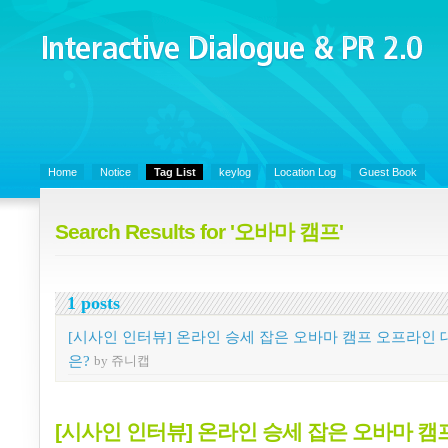
Interactive Dialogue &
PR 2.0
Juny's Blog is open for sharing personal experience and knowledge on k
Organizational Communicaitons, Soft Skills, Social Media
Home
Notice
Tag List
keylog
Location Log
Guest Book
Search Results for '오바마 캠프'
1 posts
[시사인 인터뷰] 온라인 승세 잡은 오바마 캠프 오프라인 
은?
by 쥬니캡
[시사인 인터뷰] 온라인 승세 잡은 오바마 캠