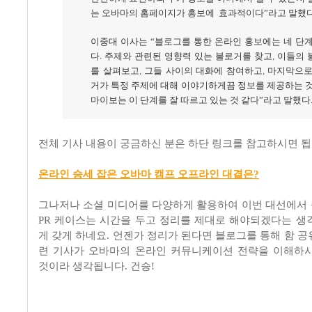
는
오바마의
홈페이지가
홍보에
효과적이다”라고
말했
이중대
이사는
“블로그를
통한
온라인
홍보에는
네
단
다
주제와
관련된
영향력
있는
블로거를
찾고
이들의
.
,
를
살펴보고
그들
사이의
대화에
참여하고
마지막으
,
,
거가
특정
주제에
대해
이야기하게끔
정보를
제공하는
마이보는
이
단계를
잘
따르고
있는
것
같다”라고
말했다
전체 기사 내용이 궁금하신 분은 하단 링크를 참고하시면 됩
온라인 승세 잡은 오바마 캠프 오프라인 대결은?
그나저나 소셜 미디어를 다양하게 활용하여 이번 대선에서
PR 케이스는 시간을 두고 정리를 제대로 해야되겠다는 생
게 갖게 하네요. 언젠가 정리가 된다면 블로그를 통해 함 공
련 기사가 오바마의 온라인 커뮤니케이션 전략을 이해하
것이라 생각됩니다. 건승!