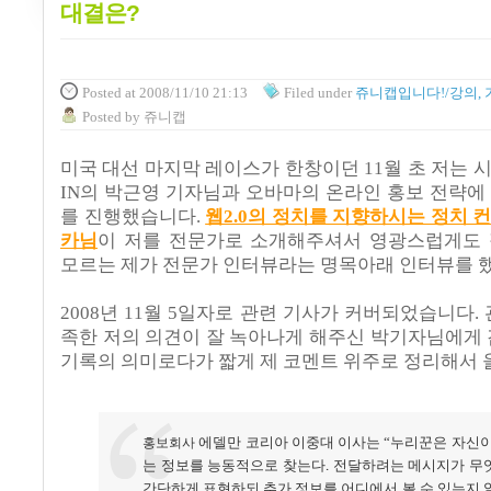
대결은?
Posted
at 2008/11/10 21:13
Filed
under
쥬니캡입니다!/강의, 
Posted
by
쥬니캡
미국 대선 마지막 레이스가 한창이던 11월 초 저는 
IN의 박근영 기자님과 오바마의 온라인 홍보 전략에
를 진행했습니다.
웹2.0의 정치를 지향하시는 정치 
카님
이 저를 전문가로 소개해주셔서 영광스럽게도
모르는 제가 전문가 인터뷰라는 명목아래 인터뷰를 
2008년 11월 5일자로 관련 기사가 커버되었습니다.
족한 저의 의견이 잘 녹아나게 해주신 박기자님에게 
기록의 의미로다가 짧게 제 코멘트 위주로 정리해서 
에델만
코리아
이중대
이사는
“누리꾼은
자신
홍보회사
는
정보를
능동적으로
찾는다
전달하려는
메시지가
무
.
간단하게
표현하되
추가
정보를
어디에서
볼
수
있는지