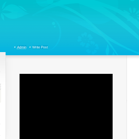
tions, Organizational Communicaitons, Soft Skills, Social Media
Admin
Write Post