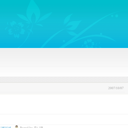
ywords regarding Business communications, Public Relations, Marketing Communica
2007/10/07
니케이션
Posted
by
쥬니캡