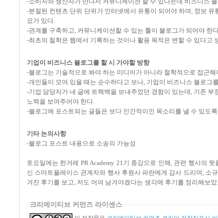
-소비자와 생산자가 만나서 커뮤니케이션 할 수 있다는데 비즈니스 블
-분절된 컨텐츠 단위 단위가 인터넷에서 유통이 되어야 하며, 정보 
요가 있다.
-관계를 구축하고, 커뮤니케이션할 수 있는 툴이 블로그가 되어야 한다
-최초의 철학은 웹에서 기록하는 것이나 활용 목적은 변할 수 있다고 
기업이 비즈니스 블로그를 할 시 가야할 방향
-블로그는 기술적으로 봐야 하는 미디어가 아니라 철학적으로 접근해야
-개인들이 모여 있을 때는 순수하다고 보나, 기업이 비즈니스 블로그를 
-기업 담당자가 내 글에 트랙백을 보내주었던 경험이 있는데, 기존 
노력을 보여주어야 한다.
-블로그에 포스트되는 글들은 보다 인간적이인 목소리를 낼 수 있도록
기타 논의사항
-블로그 포스트 내용으로 소송의 가능성
토요일에는 한겨레 PR Academy 21기 종강으로 인해, 관련 행사의
신 스마트플레이스 관계자와 행사 후원사 파란에게 감사 드리며, 소규
겨진 후기를 보고, 저도 어여 남겨야겠다는 생각에 후기를 정리해보았
크리에이티브 커먼즈 라이센스
이 저작물은
크리에이티브 커먼즈 코리아 저작자표시-비영