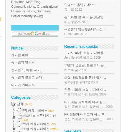
Relations, Marketing
안녕~~~ 올만이네~~~
Communications, Organizational
쥬니캡 2012
Communicaitons, Soft Skills,
Social Media
by 쥬니캡
관리자만 볼 수 있는 댓글입...
리
비밀방문자 2012
우연찮게 방문했습니다. 정...
RunNGun 2012
가
Recent Trackbacks
Notice
도미노 피자, 소셜 미디어를...
쥬니캡 바이오
Jennifer님의 블로그 2009
쥬니캡의 연락처
13일의 금요일, 블로드가 온...
컨퍼런스, 특강, 세미...
하츠의 꿈 2009
쥬니캡의 블로그 공개 ...
소셜 네트워크를 통해 입사 ...
권과장(舊 권대리) 2009
미디어 커버리지
한국 기업의 소셜 미디어 이...
미도리의 온라인 브랜딩 2009
Categories
네이버는 트랙백이 너무 힘...
전체
(609)
정신 똑바로 박힌 젊은이 _... 2009
PR 커뮤니케이션
(62)
PR 전문가가 되고자 하는 후...
비즈니스 커뮤니케이션
정신 똑바로 박힌 젊은이 _... 2009
(13)
위기 커뮤니케이션
(22)
소셜 커뮤니케이션
(286)
Site Stats