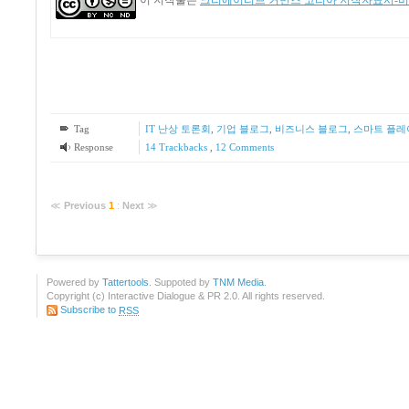
Tag
IT 난상 토론회
,
기업 블로그
,
비즈니스 블로그
,
스마트 플레
Response
14
Trackbacks
,
12
Comments
≪
Previous
1
:
Next
≫
Powered by
Tattertools
. Suppoted by
TNM Media
.
Copyright (c) Interactive Dialogue & PR 2.0. All rights reserved.
Subscribe to
RSS