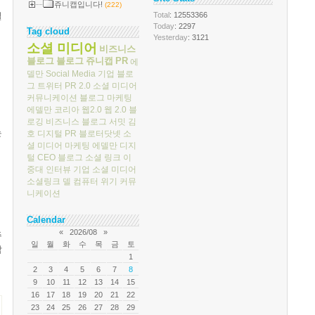
쥬니캡입니다!
(222)
필
Total
: 12553366
Today
: 2297
Tag cloud
Yesterday
: 3121
소셜 미디어
비즈니스
블로그
블로그
쥬니캡
PR
에
델만
Social Media
기업 블로
그
트위터
PR 2.0
소셜 미디어
커뮤니케이션
블로그 마케팅
에델만 코리아
웹2.0
웹 2.0
블
로깅
비즈니스 블로그 서밋
김
는
호
디지털 PR
블로터닷넷
소
셜 미디어 마케팅
에델만 디지
털
CEO 블로그
소셜 링크
이
중대
인터뷰
기업 소셜 미디어
소셜링크
델 컴퓨터
위기 커뮤
니케이션
Calendar
«
2026/08
»
주
일
월
화
수
목
금
토
남
1
2
3
4
5
6
7
8
9
10
11
12
13
14
15
16
17
18
19
20
21
22
23
24
25
26
27
28
29