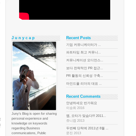
J u n y c a p
Recent Posts
기업 커뮤니케이터가 ...
파트타임 최고 커뮤니...
커뮤니케이션 오디언스...
보다 전략적인 PR 접근...
PR 활동의 신뢰성 구축...
마인드풀 리더의 대표 ...
Recent Comments
안녕하세요 반가워요
이승희 2016
Juny's Blog is open for sharing
옙, 오타가 맞슴다!!! 2011...
personal experience and
고
쥬니캡 2013
knowledge on keywords
분
regarding Business
두번째 단락에 2011년 8월 ...
communications, Public
문진 2013