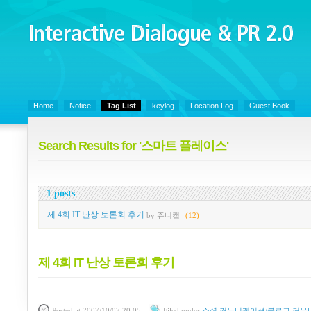
Interactive Dialogue &
PR 2.0
Juny's Blog is open for sharing personal experience and knowledge on ke
Home
Notice
Tag List
keylog
Location Log
Guest Book
Search Results for '스마트 플레이스'
1 posts
제 4회 IT 난상 토론회 후기
by 쥬니캡
(12)
제 4회 IT 난상 토론회 후기
Posted
at 2007/10/07 20:05
Filed
under
소셜 커뮤니케이션/블로그 커뮤