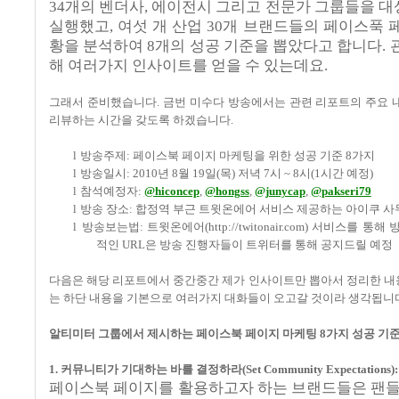
34
개의 벤더사
,
에이전시 그리고 전문가 그룹들을 대
실행했고
,
여섯 개 산업
30
개 브랜드들의 페이스푹 
황을 분석하여
8
개의 성공 기준을 뽑았다고 합니다
.
해 여러가지 인사이트를 얻을 수 있는데요
.
그래서 준비했습니다
.
금번 미수다 방송에서는 관련 리포트의 주요 
리뷰하는 시간을 갖도록 하겠습니다
.
l
방송주제
:
페이스북 페이지 마케팅을 위한 성공 기준
8
가지
l
방송일시
: 2010
년
8
월
19
일
(
목
)
저녁
7
시
~ 8
시
(1
시간 예정
)
l
참석예정자
:
@hiconcep
,
@hongss
,
@junycap
,
@pakseri79
l
방송 장소
:
합정역 부근 트윗온에어 서비스 제공하는 아이쿠 사
l
방송보는법
:
트윗온에어
(http://twitonair.com)
서비스를 통해 
적인
URL
은 방송 진행자들이 트위터를 통해 공지드릴 예정
다음은 해당 리포트에서 중간중간 제가 인사이트만 뽑아서 정리한 내용
는 하단 내용을 기본으로 여러가지 대화들이 오고갈 것이라 생각됩니
알티미터 그룹에서 제시하는 페이스북 페이지 마케팅
8
가지 성공 기
1.
커뮤니티가 기대하는 바를 결정하라
(Set Community Expectations):
페이스북 페이지를 활용하고자 하는 브랜드들은 팬들