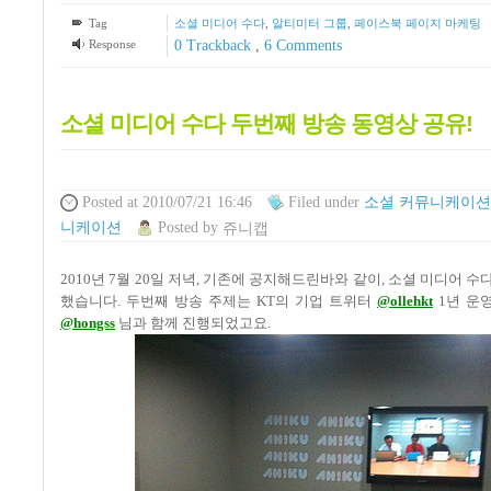
Tag
소셜 미디어 수다
,
알티미터 그룹
,
페이스북 페이지 마케팅
Response
0 Trackback
,
6
Comments
소셜 미디어 수다 두번째 방송 동영상 공유!
Posted
at 2010/07/21 16:46
Filed
under
소셜 커뮤니케이션
니케이션
Posted
by
쥬니캡
2010
년
7
월
20
일 저녁
,
기존에 공지해드린바와 같이
,
소셜 미디어 수
했습니다
.
두번째 방송 주제는
KT
의 기업 트위터
@ollehkt
1
년 운
@hongss
님과 함께 진행되었고요
.