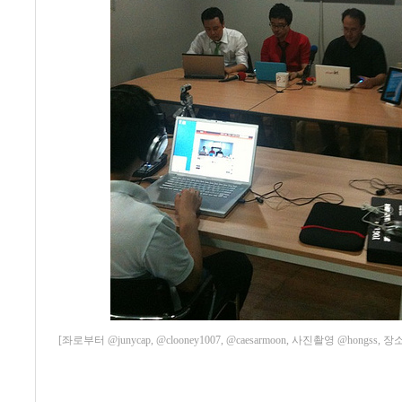
[좌로부터 @junycap, @clooney1007, @caesarmoon, 사진촬영 @hongss, 장