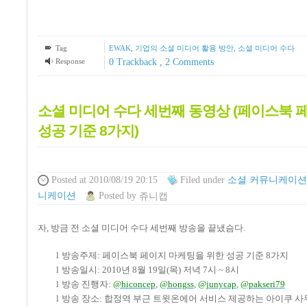
Tag
EWAK
,
기업의 소셜 미디어 활용 방안
,
소셜 미디어 수다
Response
0 Trackback
,
2
Comments
소셜 미디어 수다 세번째 동영상 (페이스북 
성공 기준 8가지)
Posted
at 2010/08/19 20:15
Filed
under
소셜 커뮤니케이션
니케이션
Posted
by
쥬니캡
자
,
방금 전 소셜 미디어 수다 세번째 방송을 끝냈슴다.
l
방송주제
:
페이스북 페이지 마케팅을 위한 성공 기준
8
가지
l
방송일시
: 2010
년
8
월
19
일
(
목
)
저녁
7
시
~ 8
시
l
방송 진행자
:
@hiconcep
,
@hongss
,
@junycap
,
@pakseri79
l
방송 장소
:
합정역 부근 트윗온에어 서비스 제공하는 아이쿠 사