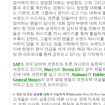
참여해야 한다
.
쌍방향 대화는 쌍방향성
,
신뢰 그리고
름과 속도를 촉진하는 경향이 있다
.
쌍방향 대화를 
는 기존의 토론 그룹에서 팬끼리 오고 가는 대화에
브랜드가 리드하는 토론을 만들어야 한다
.
브랜드가
참여하는 팬들이 있다면
,
대화 참여 부분에 대해 리
팬이 된 것에 대해 공개적으로 감사의 뜻을 전해야 
들은 마케팅 메시지를 자사 페이지를 통해 활발하
유혹이 강한데
,
그렇게 되면 팬들은 브랜드 메시지를 
어하지 않을 수 있다는 점을 이해해야 한다
.
브랜드의
지에 한명의 팬이 언급을 하게 되면
,
해당 메시지는 
당 팬 네트워크를 통해 공유되고 있다는 점 기억해야
SAP
의 경우 담벼락 코멘트와 토론 게시판의 질문에
대응하고 있으며
,
Macy’s
와
Toyota US
의 경우 팬들
진에 대해 코멘트를 달고 있으며
,
Walmart
와
Fideli
General Motors
의 경우 몇몇 팬들의 코멘트에 댓글을
여하고 있는 것으로 파악되었다
.
6.
개인 대 개인 쌍방향 대화가 가능하게 하라
(Enable Peer-To-Peer Int
고객들은 이미 상호간에 대화 나누는 것에 익숙해 
드 또한 이러한 자연스러운 행동에 동참해야 한다
.