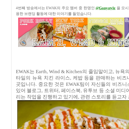
4
번째 방송에서는
EWAK
의 주요 멤버 중 한명인
@Gonystyle
을 모
용한 브랜딩 활동에 대한 이야기를 들었습니다
.
EWAK
는
Earth, Wind & Kitchen
의 줄임말이고
,
뉴욕의
타일의 뉴욕 치킨 라이스
,
케밥 등을 판매하는 비즈
곳입니다
.
중요한 것은
EWAK
팀이 자신들의 비즈니
있어 블로그
,
트위터
,
페이스북
,
유투브 등 소셜 미디
리는 작업을 진행하고 있기에
,
관련 스토리를 듣고자