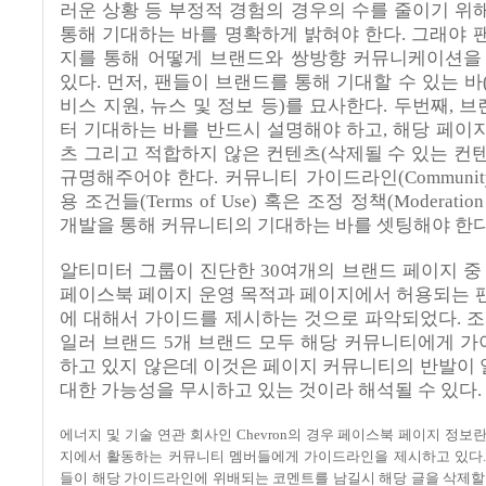
러운 상황 등 부정적 경험의 경우의 수를 줄이기 위
통해 기대하는 바를 명확하게 밝혀야 한다
.
그래야 
지를 통해 어떻게 브랜드와 쌍방향 커뮤니케이션을
있다
.
먼저
,
팬들이 브랜드를 통해 기대할 수 있는 바
비스 지원
,
뉴스 및 정보 등
)
를 묘사한다
.
두번째
,
브
터 기대하는 바를 반드시 설명해야 하고
,
해당 페이
츠 그리고 적합하지 않은 컨텐츠
(
삭제될 수 있는 컨
규명해주어야 한다
.
커뮤니티 가이드라인
(Communit
용 조건들
(Terms of Use)
혹은 조정 정책
(Moderation
개발을 통해 커뮤니티의 기대하는 바를 셋팅해야 한
알티미터 그룹이 진단한
30
여개의 브랜드 페이지 중
페이스북 페이지 운영 목적과 페이지에서 허용되는 
에 대해서 가이드를 제시하는 것으로 파악되었다
.
조
일러 브랜드
5
개 브랜드 모두 해당 커뮤니티에게 
하고 있지 않은데 이것은 페이지 커뮤니티의 반발이
대한 가능성을 무시하고 있는 것이라 해석될 수 있다
.
에너지 및 기술 연관 회사인
Chevron
의 경우 페이스북 페이지 정보란
지에서 활동하는 커뮤니티 멤버들에게 가이드라인을 제시하고 있다
들이 해당 가이드라인에 위배되는 코멘트를 남길시 해당 글을 삭제할