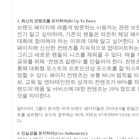
3.
최신의 컨텐츠를 유지하라
(Be Up To Date):
브랜드 페이지에 새롭게 방문하는 사용자는 관련 브
인가 알고 싶어하며
,
기존의 팬들은 여전히 해당 페
대화에 참여해야 하는 이유에 대해 알고 싶어한다
.
페이지에 신선한 컨텐츠를 지속적으로 업데이트하는
그리고 새로운 팬들의 니즈를 채워줄 수 있다
.
매월 
공유를 위해
‘
컨텐츠 칼렌다
’
를 만들어야 한다
.
컨텐츠
통해 대화형 포스트와 프로모션성 포스트를 잘 믹스
영할 수 있다
.
페이지 컨텐츠는 보통
80:20
법칙을 
보
,
교육 및 엔터테인먼트 성격의 컨텐츠가
80%
를 
랜드의 제품 및 서비스에 대한 컨텐츠는
20%
정도로 
것을 의미한다
.
알티미터 그룹이 분석한
30
개 브랜드 페이지들은
2010
년
6
월 한달간
트를 공유했다
.
포드의 경우에는
86
개
, AXE
는
67
개
BMW USA
는
63
다
.
4.
진실성을 유지하라
(Live Authenticity):