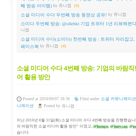
째 방송 아이템)
by 쥬니캡
(6)
소셜 미디어 수다 두번째 방송 동영상 공유!
by 쥬니캡
소미다 두번째 방송: @ollehkt 기업 트위터 1년 리뷰해본다
니캡
소셜 미디어 수다(소미다) 첫번째 방송 : 트위터 자리잡고,
페이스북
by 쥬니캡
(4)
소셜 미디어 수다 4번째 방송: 기업의 바람직
어 활용 방안
Posted
at 2010/09/07 18:36
Filed
under
소셜 커뮤니케이션
니케이션
Posted
by
쥬니캡
지난
2010
년
8
월
31
일
(
화
)
소셜 미디어 수다
4
번째 방송을 진행했습니
의 바람직한 소셜 미디어 활용 방안
”
이였고
,
@hongss
,
@junycap
,
@pa
습니다
.