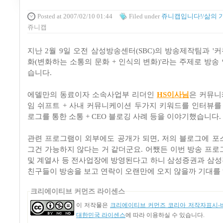
Posted
at 2007/02/10 01:44
Filed
under
쥬니캡입니다!/삶의 
쥬니캡
지난 2월 9일 오전 삼성방송센터(SBC)의 방송제작팀과 '
화(변화하는 소통의 문화 + 인식의 변화)'라는 주제로 방송
습니다.
에델만의 동료이자 소속사업부 리더인
HS이사님
은 커뮤니
임 쉬프트 + 사내 커뮤니케이션 두가지 키워드를 인터뷰를 
로그를 통한 소통 + CEO 블로깅 사례 등을 이야기했습니다.
관련 프로그램이 외부에도 공개가 되면, 저의 블로그에 포
그건 가능하지 않다는 거 같더군요. 어쨌든 이번 방송 프로
및 계열사 등 전사업장에 방영된다고 하니 삼성증권과 삼
친구들이 방송을 보고 연락이 오랜만에 오지 않을까 기대를
크리에이티브 커먼즈 라이센스
이 저작물은
크리에이티브 커먼즈 코리아 저작자표시-비
대한민국 라이센스
에 따라 이용하실 수 있습니다.