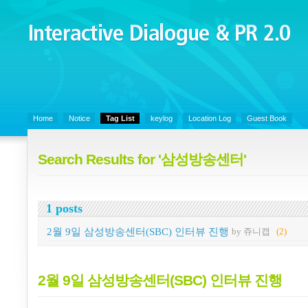
Interactive Dialogue &
PR 2.0
Juny's Blog is open for sharing personal experience and knowledge on k
Organizational Communicaitons, Soft Skills, Social Media
Home
Notice
Tag List
keylog
Location Log
Guest Book
Search Results for '삼성방송센터'
1 posts
2월 9일 삼성방송센터(SBC) 인터뷰 진행
by 쥬니캡
(2)
2월 9일 삼성방송센터(SBC) 인터뷰 진행