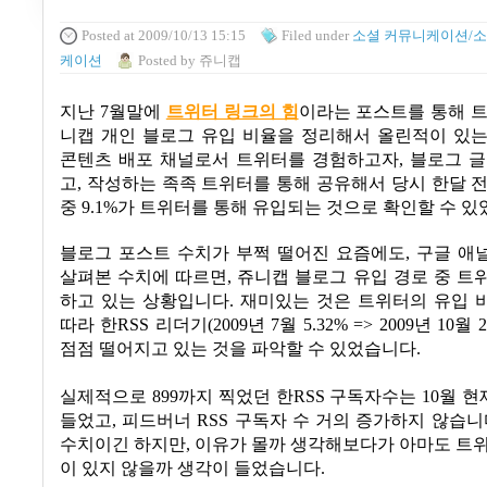
Posted
at 2009/10/13 15:15
Filed
under
소셜 커뮤니케이션/소
케이션
Posted
by
쥬니캡
지난
7
월말에
트위터 링크의 힘
이라는 포스트를 통해 
니캡 개인 블로그 유입 비율을 정리해서 올린적이 있
콘텐츠 배포 채널로서 트위터를 경험하고자
,
블로그 글
고
,
작성하는 족족 트위터를 통해 공유해서 당시 한달 
중
9.1%
가 트위터를 통해 유입되는 것으로 확인할 수 
블로그 포스트 수치가 부쩍 떨어진 요즘에도
,
구글 애
살펴본 수치에 따르면
,
쥬니캡 블로그 유입 경로 중 트
하고 있는 상황입니다
.
재미있는 것은 트위터의
유입 
따라 한
RSS
리더기
(2009
년
7
월
5.32% => 2009
년
10
월
2
점점 떨어지고 있는 것을 파악할 수 있었습니다
.
실제적으로
899
까지 찍었던 한
RSS
구독자수는
10
월 현
들었고, 피드버너
RSS
구독자 수 거의 증가하지 않습니
수치이긴 하지만
,
이유가 몰까 생각해보다가 아마도 트위
이 있지 않을까 생각이 들었습니다
.