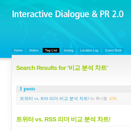
Interactive Dialogue &
PR 2.0
Juny's Blog is open for sharing personal experience and knowledge on k
Organizational Communicaitons, Soft Skills, Social Media
Home
Notice
Tag List
keylog
Location Log
Guest Book
Search Results for '비교 분석 차트'
1 posts
트위터 vs. RSS 리더 비교 분석 차트!
by 쥬니캡
(23)
트위터 vs. RSS 리더 비교 분석 차트!