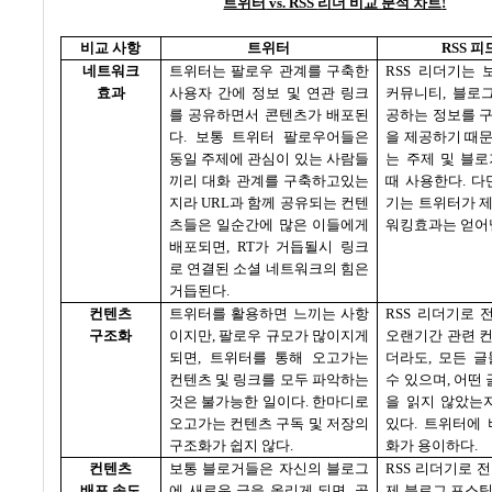
트위터
vs. RSS
리더 비교 분석 차트
!
비교 사항
트위터
RSS
피
네트워크
트위터는 팔로우 관계를 구축한
RSS
리더기는 
효과
사용자 간에 정보 및 연관 링크
커뮤니티
,
블로그
를 공유하면서 콘텐츠가 배포된
공하는 정보를 
다
.
보통 트위터 팔로우어들은
을 제공하기 때
동일 주제에 관심이 있는 사람들
는 주제 및 블
끼리 대화 관계를 구축하고있는
때 사용한다
.
다
지라
URL
과 함께 공유되는 컨텐
기는 트위터가 
츠들은 일순간에 많은 이들에게
워킹효과는 얻어
배포되면
, RT
가 거듭될시 링크
로 연결된 소셜 네트워크의 힘은
거듭된다
.
컨텐츠
트위터를 활용하면 느끼는 사항
RSS
리더기로 
구조화
이지만
,
팔로우 규모가 많이지게
오랜기간 관련 
되면
,
트위터를 통해 오고가는
더라도
,
모든 글
컨텐츠 및 링크를 모두 파악하는
수 있으며
,
어떤 
것은 불가능한 일이다
.
한마디로
을 읽지 않았는
오고가는 컨텐츠 구독 및 저장의
있다
.
트위터에 
구조화가 쉽지 않다
.
화가 용이하다
.
컨텐츠
보통 블로거들은 자신의 블로그
RSS
리더기로 전
배포 속도
에 새로운 글을 올리게 되면
,
곧
제 블로그 포스