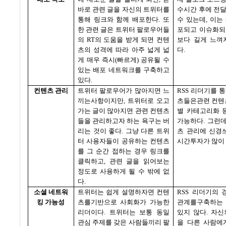
바로 관련 글을 자신의 트위터를
수시간 후에 전
통해 링크와 함께 배포한다
.
또
수 있는데
,
이는
한 관련 글은 트위터 팔로우어들
포되고 이슈화되
의
RT
의 도움을 받게 되면 컨텐
보다 길게 느껴
츠의 성격에 따라 아주 넓게 넓
다
.
게 매우 즉시
(
빠르게
)
공유될 수
있는 배포 네트워크를 구축하고
있다
.
컨텐츠 관리
트위터 팔로우어가 많아지면 느
RSS
리더기를 통
끼는사항이지만
,
트위터로 오고
츠들은관련 컨텐
가는 글이 많아지면 관련 컨텐츠
별 카테고리화 
들을 관리하고자 하는 욕구는 버
가능하다
.
그런
리는 것이 좋다
.
그냥 다른 트위
츠 관리에 신경
터 사용자들이 공유하는 컨텐츠
시간투자가 많이
를 그 순간 접하는 경우 링크를
클릭하고
,
관련 글을 읽어보는
정도로 사용하게 될 수 밖에 없
다
.
소셜 네트워
트위터는 쉽게 설명하자면 컨텐
RSS
리더기의 
킹 가능성
츠를기반으로 사회화가 가능한
관계를구축하는
리더이다
.
트위터는 보통 동일
있지 않다
.
자신
관심 주제를 갖은 사람들끼리 팔
을 다른 사람에