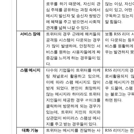
로우를 하기 때문에
,
자신의 관
않는 이상
,
자신
심 주제를 공유하는 과정 속에서
심이 있고
,
어떤
메시지 발신자 및 송신자 쌍방간
구독하고 있는지
에 혜택을 주고 받으면서 사회적
말 힘들다
.
관계를 넓혀 나갈 수 있다
.
서비스 장애
트위터의 경우 근래에 해커들의
보통
RSS
리더 
공격등 시스템이 다운되는 경우
이 다운되는 등
가 많이 발생하여
,
안정적인 서
비스를 원활하게
비스를 원하는 사용자들에게 짜
우는 발견하지 
증감을 느끼게 하는 경우들이 있
다
.
스팸 메시지
다수의 기업들이 트위터를 마케
RSS
리더기의 경
팅 채널로서 활용하고 있으며
,
로서활용되지 
이에 따라 스팸 메시지도 많이
스팸 메시지가 
받게 되었다
.
본인이 희망하지
우 드물며
,
스팸
않는 메시지라 하더라도 트위터
는 블로그는 구
지인들이 제공한 경우 ㄹ이크를
하면 된다
.
클릭하여 방문하게 되는 경우가
있는데
,
트위터 지인의 의지와
상관없이 바이러스 스팸성 메시
지를 주고 받는 경우들이 있다
.
대화 기능
트위터는 메시지를 전달하는 사
RSS
리더기는 전