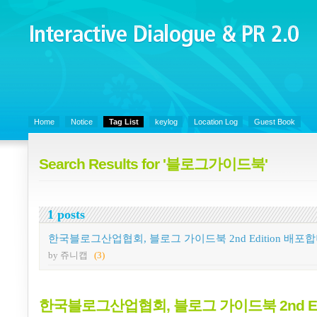
Interactive Dialogue &
PR 2.0
Juny's Blog is open for sharing personal experience and knowledge on k
Organizational Communicaitons, Soft Skills, Social Media
Home
Notice
Tag List
keylog
Location Log
Guest Book
Search Results for '블로그가이드북'
1 posts
한국블로그산업협회, 블로그 가이드북 2nd Edition 배포
by 쥬니캡
(3)
한국블로그산업협회, 블로그 가이드북 2nd Edi