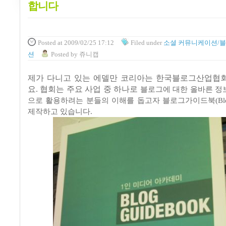
합니다
Posted
at 2009/02/25 17:12
Filed
under
소셜 커뮤니케이션/
션
Posted
by
쥬니캡
제가 다니고 있는 에델만 코리아는 한국블로그산업협
요. 협회는 주요 사업 중 하나로
블로그에 대한 올바른 정
으로 활용하려는 분들의 이해를 돕고자 블로그가이드북
(B
제작하고 있습니다
.