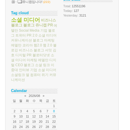
쥬니캡입니다!
(222)
Total
: 12551196
Today
: 127
Tag cloud
Yesterday
: 3121
소셜 미디어
비즈니스
블로그
블로그
쥬니캡
PR
에
델만
Social Media
기업 블로
그
트위터
PR 2.0
소셜 미디어
커뮤니케이션
블로그 마케팅
에델만 코리아
웹2.0
웹 2.0
블
로깅
비즈니스 블로그 서밋
김
호
디지털 PR
블로터닷넷
소
셜 미디어 마케팅
에델만 디지
털
CEO 블로그
소셜 링크
이
중대
인터뷰
기업 소셜 미디어
소셜링크
델 컴퓨터
위기 커뮤
니케이션
Calendar
«
2026/08
»
일
월
화
수
목
금
토
1
2
3
4
5
6
7
8
9
10
11
12
13
14
15
16
17
18
19
20
21
22
23
24
25
26
27
28
29