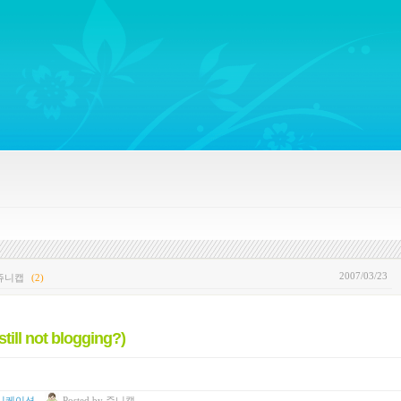
ywords regarding Business communications, Public Relations, Marketing Communica
2007/03/23
 쥬니캡
(2)
 not blogging?)
니케이션
Posted
by
쥬니캡