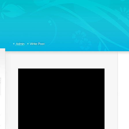
tions, Organizational Communicaitons, Soft Skills, Social Media
Admin
Write Post