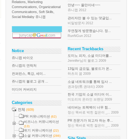
Relations, Marketing
안녕~~~ 올만이네~~~
Communications, Organizational
쥬니캡 2012
Communicaitons, Soft Skills,
Social Media
by 쥬니캡
관리자만 볼 수 있는 댓글입...
비밀방문자 2012
우연찮게 방문했습니다. 정...
RunNGun 2012
Recent Trackbacks
Notice
도미노 피자, 소셜 미디어를...
쥬니캡 바이오
Jennifer님의 블로그 2009
쥬니캡의 연락처
13일의 금요일, 블로드가 온...
컨퍼런스, 특강, 세미...
하츠의 꿈 2009
쥬니캡의 블로그 공개 ...
소셜 네트워크를 통해 입사 ...
권과장(舊 권대리) 2009
미디어 커버리지
한국 기업의 소셜 미디어 이...
미도리의 온라인 브랜딩 2009
Categories
네이버는 트랙백이 너무 힘...
전체
(609)
정신 똑바로 박힌 젊은이 _... 2009
PR 커뮤니케이션
(62)
PR 전문가가 되고자 하는 후...
비즈니스 커뮤니케이션
정신 똑바로 박힌 젊은이 _... 2009
(13)
위기 커뮤니케이션
(22)
소셜 커뮤니케이션
(286)
Site Stats