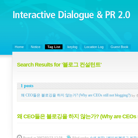
Interactive Dialogue &
PR 2.0
Juny's Blog is open for sharing personal experience and knowledge on ke
Home
Notice
Tag List
keylog
Location Log
Guest Book
Search Results for '블로그 컨설턴트'
1 posts
왜 CEO들은 블로깅을 하지 않는가? (Why are CEOs still not blogging?)
by
왜 CEO들은 블로깅을 하지 않는가? (Why are CEOs still
Posted
at 2007/03/23 12:58
Filed
under
소셜 커뮤니케이션/블로그 커뮤