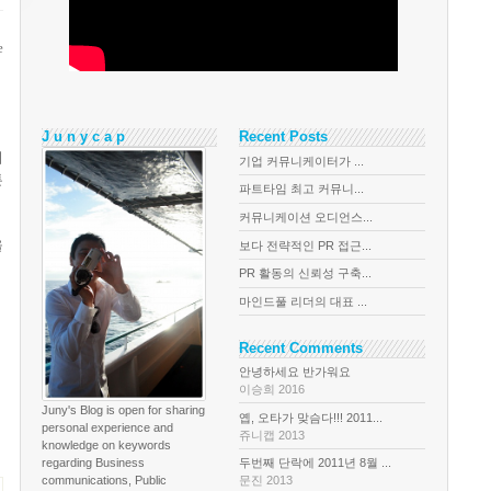
e
J u n y c a p
Recent Posts
키
기업 커뮤니케이터가 ...
튼
파트타임 최고 커뮤니...
커뮤니케이션 오디언스...
올
보다 전략적인 PR 접근...
PR 활동의 신뢰성 구축...
마인드풀 리더의 대표 ...
Recent Comments
안녕하세요 반가워요
이승희 2016
Juny's Blog is open for sharing
옙, 오타가 맞슴다!!! 2011...
personal experience and
쥬니캡 2013
knowledge on keywords
regarding Business
두번째 단락에 2011년 8월 ...
communications, Public
문진 2013