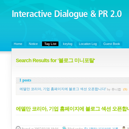
Interactive Dialogue &
PR 2.0
Juny's Blog is open for sharing personal experience and knowledge on ke
Home
Notice
Tag List
keylog
Location Log
Guest Book
Search Results for '블로그 미니포탈'
1 posts
에델만 코리아, 기업 홈페이지에 블로그 섹션 오픈합니다!
by 쥬니캡
(9)
에델만 코리아, 기업 홈페이지에 블로그 섹션 오픈합
Posted
at 2007/03/18 19:04
Filed
under
쥬니캡입니다!/삶의 기록
P