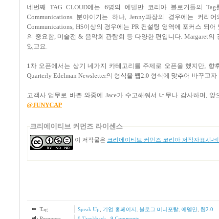
네번째 TAG CLOUD에는 6명의 에델만 코리아 블로거들의 T
Communications 분야이기는 하나, Jenny과장의 경우에는 커리
Communications, HS이상의 경우에는 PR 컨설팅 영역에 포커스 되어 있고
의 중요함, 미술전 & 음악회 관람회 등 다양한 편입니다. Margare
있고요.
1차 오픈에서는 상기 네가지 카테고리를 주제로 오픈을 했지만, 향후 에
Quarterly Edelman Newsletter의 형식을 웹2.0 형식에 맞추어 바꾸고
고객사 업무로 바쁜 와중에 Jace가 수고해줘서 너무나 감사하며, 
@JUNYCAP
크리에이티브 커먼즈 라이센스
이 저작물은
크리에이티브 커먼즈 코리아 저작자표시-비영
Tag
Speak Up
,
기업 홈페이지
,
블로그 미니포탈
,
에델만
,
웹2.0
Response
0 Trackback
,
9
Comments