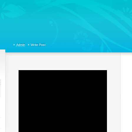
tions, Organizational Communicaitons, Soft Skills, Social Media
Admin
Write Post