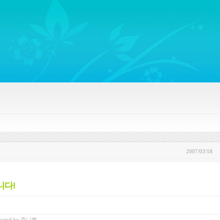
ywords regarding Business communications, Public Relations, Marketing Communica
2007/03/18
니다!
osted
by
쥬니캡