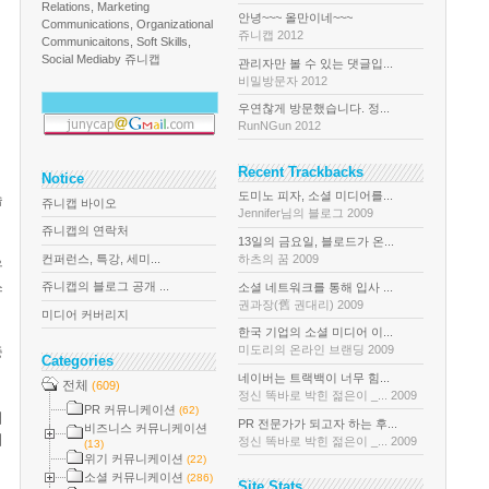
Relations, Marketing
안녕~~~ 올만이네~~~
Communications, Organizational
쥬니캡 2012
Communicaitons, Soft Skills,
Social Media
by 쥬니캡
관리자만 볼 수 있는 댓글입...
비밀방문자 2012
우연찮게 방문했습니다. 정...
RunNGun 2012
Recent Trackbacks
Notice
도미노 피자, 소셜 미디어를...
습
쥬니캡 바이오
Jennifer님의 블로그 2009
쥬니캡의 연락처
13일의 금요일, 블로드가 온...
컨퍼런스, 특강, 세미...
하츠의 꿈 2009
유
스
쥬니캡의 블로그 공개 ...
소셜 네트워크를 통해 입사 ...
권과장(舊 권대리) 2009
미디어 커버리지
한국 기업의 소셜 미디어 이...
미도리의 온라인 브랜딩 2009
중
Categories
네이버는 트랙백이 너무 힘...
전체
(609)
정신 똑바로 박힌 젊은이 _... 2009
PR 커뮤니케이션
(62)
어
PR 전문가가 되고자 하는 후...
비즈니스 커뮤니케이션
서
정신 똑바로 박힌 젊은이 _... 2009
(13)
위기 커뮤니케이션
(22)
소셜 커뮤니케이션
(286)
Site Stats