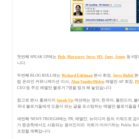
첫번째 SPEAK UP에는
Hoh
,
Margaret
,
Steve
,
HS
,
Juny
,
Jenny
등 6명
니다.
두번째 BLOG ROLL에는
Richard Edelman
본사 회장,
Steve Rubel
본
럽 온라인 커뮤니케이션 이사,
Alan VanderMolen
에델만 AP 회장,
Ph
CEO 등 주요 에델만 블로거 7명을 링크 해 놓았습니다.
참고로 본사 홈페이지
Speak Up
섹션에는 영어, 한국어, 폴란드어, 
국내 블로거들에게 도움이 되는 글을 포스팅하는 에델만 블로거들을
세번째 NEWS TROUGH에는 PR, 에델만, 뉴미디어 등의 키워드로
가 증권쪽에서도 사용되는 용어인지라 저희가 이야기하는 Public Rel
조정할 계획입니다.