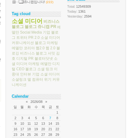
쥬니캡입니다!
(222)
및
Total
: 12549309
e
Today
: 1361
Tag cloud
Yesterday
: 2594
s
소셜 미디어
비즈니스
고
블로그
블로그
쥬니캡
PR
에
델만
Social Media
기업 블로
그
트위터
PR 2.0
소셜 미디어
던
커뮤니케이션
블로그 마케팅
에델만 코리아
웹2.0
웹 2.0
블
로깅
비즈니스 블로그 서밋
김
호
디지털 PR
블로터닷넷
소
!
셜 미디어 마케팅
에델만 디지
털
CEO 블로그
소셜 링크
이
중대
인터뷰
기업 소셜 미디어
소셜링크
델 컴퓨터
위기 커뮤
니케이션
Calendar
«
2026/08
»
일
월
화
수
목
금
토
1
2
3
4
5
6
7
8
9
10
11
12
13
14
15
16
17
18
19
20
21
22
23
24
25
26
27
28
29