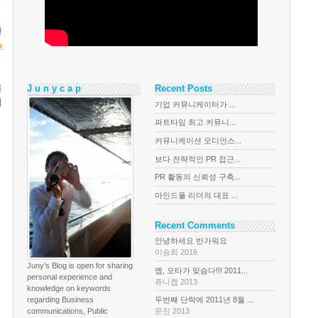
만
p
을
J u n y c a p
Recent Posts
지
기업 커뮤니케이터가 ...
파트타임 최고 커뮤니...
커뮤니케이션 오디언스...
보다 전략적인 PR 접근...
PR 활동의 신뢰성 구축...
마인드풀 리더의 대표 ...
Recent Comments
안녕하세요 반가워요
이승희 2016
Juny's Blog is open for sharing
옙, 오타가 맞슴다!!! 2011...
personal experience and
쥬니캡 2013
knowledge on keywords
regarding Business
두번째 단락에 2011년 8월 ...
communications, Public
문진 2013