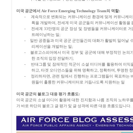
미국 공군에서
Air Force Emerging Technology Team
의 역할
:
-
계속적으로 변화되는 커뮤니케이션 환경에 맞게 커뮤니케이
획을 개발하여
,
전세계 미국 공군들의 커뮤니케이션 활동을 돕
-
전세계
33
만명의 공군 장성 및 장병들을 커뮤니케이터로 
트레이닝하는 일;
-
일반 공중들과 미국 공군 군인들간의 대화가 활발히 일어날 수
리케이션을 개발하는 일;
-
블로고스피어에서 미국 정부 및 공군에 대해 부정적인 논의가
한 조직의 입장 전달하기;
-
반대그룹 및 잠재적인 적군이 소셜 미디어를 활용하여 이익을
하고
,
타겟 오디언스들을 위해 명확하고
,
정확하며
,
투명한 정
-
정리하자면
,
관련 팀에서 진행하는 프로그램들이 목표하는 바
원들이 훌륭한 커뮤니케이터로 거듭나도록 지원하는 일
미국 공군의 블로그 대응 평가 흐름도
:
미국 공군의 소셜 미디어 활용에 대한 진지함과 나름 조직의 노하우를
가 바로 하단의 블로그 글 평가 및 글 성격에 따른 대응 흐름도입니다
.