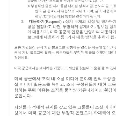
공군에 연관된 스토리를 추가로 공유할 수 있습니다
.
n
부정적인 글은 다시 흘림 낚시질 성격의 글
,
분노의 글
,
오류
만의 글 등
4
가지 유형으로 나뉘게 되며
,
글의 내용에 
전달
,
합리적인 대응 방향을 결정하게 됩니다
.
3.
대응하기
(Respond) :
상기 두개의 감정 및 평가단계
향을 결정하고 나면
,
투명하게 공개하기
,
정보원 공
에 대응하기
,
미국 공군의 입장을 반영하여 대응하
로그에게 대응하기 등
5
가지 대응 방식을 취하게 됩
보통 기업들이 공식 기업 블로그를 런칭하는 결정을 하는데 있어
,
가
공식 기업 블로그에 달리는 방문자들의 부정적 댓글을 어떻게 처리
것인데요
.
미국 공군에서는 제시하는 기준이 그 해답을 찾는데 도움을 줄 수 있
미국 공군에서 조직 내 소셜 미디어 분야에 인적 구성
셜 미디어 활용도를 높이고
,
조직 구성원들에 대한 교육
행하는 주된 이유는 조직을 둘러싼 커뮤니케이션 환경이
문입니다
.
자신들과 적대적 관계를 갖고 있는 그룹들이 소셜 미디
상에서 미국 공군에 대한 부정적 콘텐츠가 확대되어 오