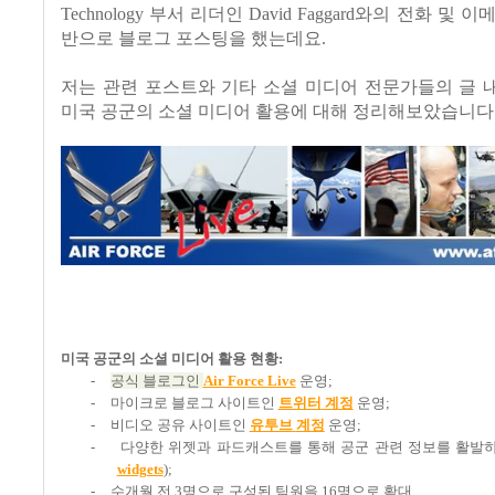
Technology
부서 리더인
David Faggard
와의 전화 및 이
반으로 블로그 포스팅을 했는데요.
저는 관련 포스트와 기타 소셜 미디어 전문가들의 글 
미국 공군의 소셜 미디어 활용에 대해 정리해보았습니다.
미국 공군의 소셜 미디어 활용 현황
:
-
공식 블로그인
Air Force Live
운영;
-
마이크로 블로그 사이트인
트위터
계정
운영;
-
비디오 공유 사이트인
유투브
계정
운영;
-
다양한 위젯과 파드캐스트를 통해 공군 관련 정보를 활발
widgets
);
-
수개월 전
3
명으로 구성된 팀원을
16
명으로 확대