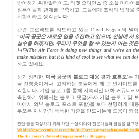
방어하기 위함일터이고
,
타겟 오디언스 중 소셜 미디어
젊은이들과 관계를 구축하고
,
그들에게 조직의 입장을 
위함이라고 생각됩니다
.
관련 프로젝트를 리드하고 있는
David Faggard
의 말
“
미국 공군은 새로운 일을 추진하고 있으며
,
선봉에 서 
실수를 하겠지만
,
우리가 무엇을 할 수 있는지 아는 것은
니다
(
The Air Force is doing new things and we're on the 
make mistakes, but it is kind of cool to see what we can do)
하고 있네요
.
상기 정리한 '
미국 공군의 블로그 대응 평가 흐름도'
는 
을 진행중이거나
,
고려하는 분들에게 꽤 큰 인사이트를
각합니다
. 기업 블로그를 통해 지속적인 대화 커뮤니
촉진하기 위해서는 블로그 댓글(자사 기업 블로그 및 
미에서 외부 블로그 포스트 포함)을 보다 현명하게 대
무쪼록 자사만의 똑똑한 기준을 만드시는데 도움이 되
관련 글을 작성하기 위해 하단 소셜 미디어 전문가들의 글들을 참고
WebInkNow recently covered the Air Force’s approach to social medi
The Air Force’s Rules of Engagement for Blogging