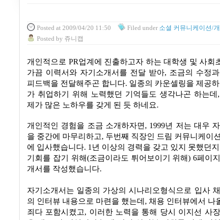
Posted
at 2009/04/20 11:50
Filed
under
소셜 커뮤니케이션/개인
Posted
by
쥬니캡
개인적으로 PR업계에 진출하고자 하는 대학생 및 사회
가끔 이력서와 자기소개서를 전달 받아
,
조금의 수정과
피드백을 전달해주곤 합니다
.
일종의 카운셀링을 제공
가 취업하기 위해 노력했던 기억들도 생각나곤 하는데
제가 많은 노하우를 갖게 된 듯 하네요
.
개인적인 경험을 조금 소개하자면
, 1999년
저는 대우 
을 중간에 마무리하고
,
두번째 직장인 드림 커뮤니케이
에 입사했습니다
. 1
년 이상의 경력을 갖고 있지 못했던
기회를 잡기 위해(조금이라도 튀어보이기 위해)
6
페이지
개서를 작성했습니다
.
자기소개서는 일종의 가상의 시나리오형식으로 입사 채
의 인터뷰 내용으로 마련을 했는데
,
채용 인터뷰에서 나
죄다 포함시켰고
, 이러한 노력을 통해 당시 이지선 사