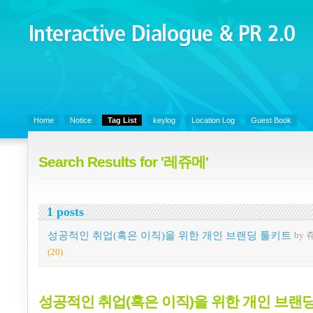
Interactive Dialogue &
PR 2.0
Juny's Blog is open for sharing personal experience and knowledge on k
Organizational Communicaitons, Soft Skills, Social Media
Home
Notice
Tag List
keylog
Location Log
Guest Book
Search Results for '레쥬메'
1 posts
성공적인 취업(혹은 이직)을 위한 개인 브랜딩 툴키트
by
(20)
성공적인 취업(혹은 이직)을 위한 개인 브랜