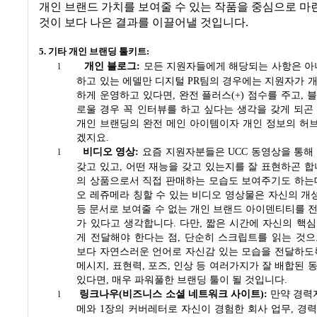
개인 브랜드 가치를 보여줄 수 있는 작품을 중심으로 
것이 보다 나은 결과를 이끌어낼 것입니다
.
5.
기타 개인 브랜딩 툴키트:
개인 블로그
:
모든 지원자들에게 해당되는 사항은 
l
하고 있는 에델만 디지털
PR
팀의 경우에는 지원자가 
하게 운영하고 있다면
,
완전 플러스
(+)
점수를 주고
,
블
로울 경우 꼭 인터뷰를 하고 싶다는 생각을 갖게 되곤
개인 브랜딩의 완전 메인 아이템이자 개인 정보의 허브
겠지요
.
비디오 영상
:
요즘 지원자분들은
UCC
동영상을 통해
l
갖고 있고
,
어떤 재능을 갖고 있는지를 잘 표현하곤 
의 상품으로서 직접 판매하는 모습도 보여주기도 하는
오 레쥬메라 칭할 수 있는 비디오 영상물은 자신의 개
등 문서로 보여줄 수 없는 개인 브랜드 아이덴티티를 
가 있다고 생각합니다
.
다만
,
짧은 시간에 자신의 핵심
게 전달해야 한다는 점
,
단순히 스크립트를 읽는 것으
보다 자연스러운 언어로 자신감 있는 모습을 전달하도
메시지
,
표현력
,
포즈
,
인상 등 여러가지가 잘 배합된 
있다면
,
매우 파워풀한 브랜딩 툴이 될 것입니다
.
링크나우
(
비즈니스 소셜 네트워크 사이트
):
만약 경력
l
메와
1
장의 커버레터로 자신이 경험한 회사 업무
,
경력