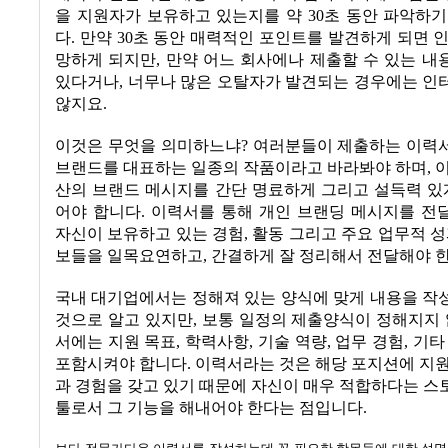
을 지원자가 보유하고 있는지를 약
30
초 동안 파악하기
다
.
만약
30
초 동안 매력적인 포인트를 발견하게 되면 
망하게 되지만
,
만약 어느 회사에나 제출할 수 있는 내
있다거나
,
너무나 많은 오탈자가 발견되는 경우에는 인
않지요
.
이것은 무엇을 의미하느냐
?
여러분들이 제출하는 이력
브랜드를 대표하는 일종의 작품이라고 바라봐야 하며
,
산의 브랜드 메시지를 간단 명료하게 그리고 설득력 있
어야 합니다
.
이력서를 통해 개인 브랜딩 메시지를 전
자신이 보유하고 있는 경험
,
활동 그리고 주요 업무적 성
보들을 일목요연하고
,
간결하게 잘 정리해서 전달해야 
국내 대기업에서는 정해져 있는 양식에 맞게 내용을 작
것으로 알고 있지만
,
보통 일정의 제출양식이 정해지지 
서에는 지원 목표
,
학력사항
,
기술 역량
,
업무 경험
,
기타
포함시켜야 합니다
.
이력서라는 것은 해당 포지션에 지
과 경험을 갖고 있기 때문에 자신이 매우 적합하다는 
툴로서 그 기능을 해내어야 한다는 점입니다
.