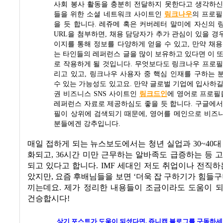
사회 봉사 활동을 충분히 전달하지 못한다고 생각하
들을 위한 소셜 네트워크 사이트인
링크나우
의 프로필
을 듯 합니다
.
레쥬메 혹은 커버레터 말미에 자신의 
URL
을 첨부하면
,
채용 담당자가 추가 관심이 있을 경
이지를 통해 정보를 다양하게 얻을 수 있고
,
만약 채용
는 타인들의 레퍼런스 글을 많이 보유하고 있다면 이 
로 작용하게 될 것입니다
.
무엇보다도 링크나우 프로필
리고 있고
,
링크나우 사용자 중 핵심 인재를 구하는 
수 있는 가능성도 있고요
.
만약 글로벌 기업에 입사하길
권 비즈니스
SNS
사이트인
링크드인
에 영어로 프로필
레퍼런스 자료로 제공하심도 좋을 듯 합니다
. 구글에
필이 상위에 검색되기 때문에, 영어를 메인으로 비즈
분들에겐 강추입니다.
매일 접하게 되는 뉴스보도에서는 청년 실업과
30~40
대
화되고
, 36
시간 미만 근무하는 알바족도 급증하는 등 
되고 있다고 합니다
. IMF
세대인 저도 취업이나 전직하
았지만
,
요즘 후배님들을 보면
‘
더욱 잡 구하기가 힘들
끼는데요
.
제가 정리한 내용들이 조금이라도 도움이 
건승합시다
!
상기 포스트가 도움이 되셨다면, 쥬니캡 블로그를
구독하세