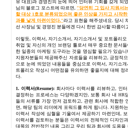
유 대표)과 경영진의 눈에 띄어
인터뷰 기회를 갖게 되
님의 블로그 포스트에 따르면,
"
당연히 그 입사 지원서
할 대상
1
호로 분류되었으며 좋은 인상을 가지고 시작한
과를 낳게 마련이었다
."
라고 표현을 해주셨네요. 당시
선 사장님 및 경영진 분들에겐 다시 한번 감사할 따름이고
이렇듯
,
이력서
,
자기소개서
,
자기소개서 및 포트폴리오 
취업 및 자신의 개인 브랜딩 툴로서 매우 중요한 문서
한 일종의 마케팅 도구라는 것을 명심할 필요가 있습니
지원자분들의 제공해주신 자료들을 리뷰하고
,
긍정적으
으로 눈에 띄었던 내용들을 중심으로 이력서
,
자기소개
트폴리오 작성시 어떤점을 유의하면 좋을지에 대해 정
다
.
1.
이력서
(Resume):
회사마다 이력서를 리뷰하고
,
인터
결정하는 프로세스는 다양하겠지만
,
보통 회사 내
HR
들의 서류를 가장 먼저 검토하고
,
관련 회사에 적합한 
면
,
해당 팀의 리더에게 포워드를 하게 됩니다
.
지원하는
이력서 작성에 심혈을 기울여서 제공하기 마련인데
,
보
이력서를 검토하는 분들은 이력서의 전체적인 디자인과
대목의 전반적인 내용 그리고 우리 팀과 회사에 도움을 