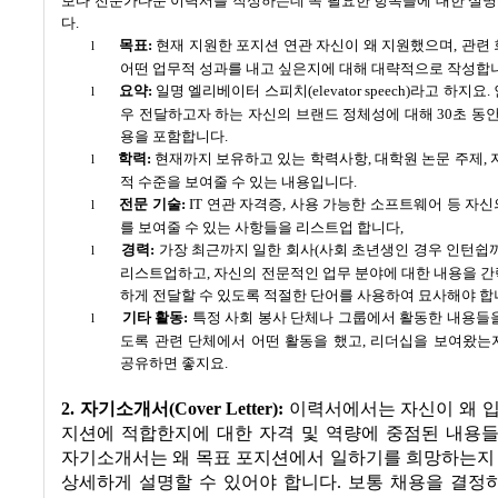
보다 전문가다운 이력서를 작성하는데 꼭 필요한 항목들에 대한 설
다
.
목표
:
현재 지원한 포지션 연관 자신이 왜 지원했으며
,
관련 
l
어떤 업무적 성과를 내고 싶은지에 대해 대략적으로 작성합
요약
:
일명 엘리베이터 스피치
(elevator speech)
라고 하지요
.
l
우 전달하고자 하는 자신의 브랜드 정체성에 대해
30
초 동안
용을 포함합니다
.
학력
:
현재까지 보유하고 있는 학력사항
,
대학원 논문 주제
,
l
적 수준을 보여줄 수 있는 내용입니다
.
전문 기술
:
IT
연관 자격증
,
사용 가능한 소프트웨어 등 자신
l
를 보여줄 수 있는 사항들을 리스트업 합니다
,
경력
:
가장 최근까지 일한 회사
(
사회 초년생인 경우 인턴쉽
l
리스트업하고
,
자신의 전문적인 업무 분야에 대한 내용을 
하게 전달할 수 있도록 적절한 단어를 사용하여 묘사해야 
기타 활동
:
특정 사회 봉사 단체나 그룹에서 활동한 내용들
l
도록 관련 단체에서 어떤 활동을 했고
,
리더십을 보여왔는
공유하면 좋지요
.
2.
자기소개서
(Cover Letter):
이력서에서는 자신이 왜 입
지션에 적합한지에 대한 자격 및 역량에 중점된 내용
자기소개서는 왜 목표 포지션에서 일하기를 희망하는지 
상세하게 설명할 수 있어야 합니다
.
보통 채용을 결정