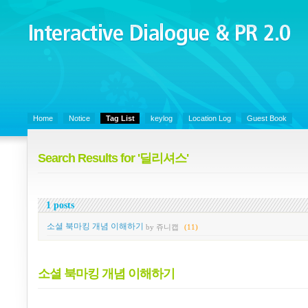
Interactive Dialogue &
PR 2.0
Juny's Blog is open for sharing personal experience and knowledge on k
Organizational Communicaitons, Soft Skills, Social Media
Home
Notice
Tag List
keylog
Location Log
Guest Book
Search Results for '딜리셔스'
1 posts
소셜 북마킹 개념 이해하기
by 쥬니캡
(11)
소셜 북마킹 개념 이해하기