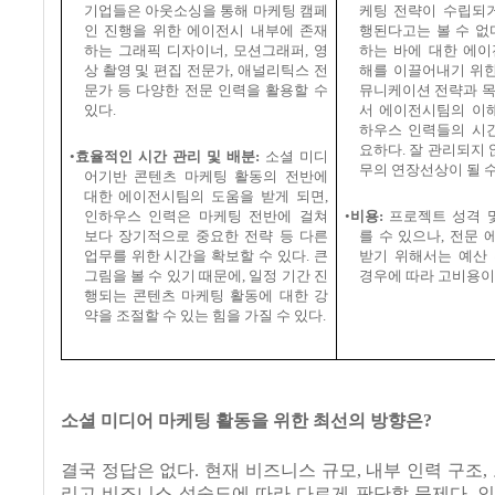
기업들은 아웃소싱을 통해 마케팅 캠페
케팅 전략이 수립되거
인 진행을 위한 에이전시 내부에 존재
행된다고는 볼 수 없
하는 그래픽 디자이너
,
모션그래퍼
,
영
하는 바에 대한 에이
상 촬영 및 편집 전문가
,
애널리틱스 전
해를 이끌어내기 위
문가 등 다양한 전문 인력을 활용할 수
뮤니케이션 전략과 목
있다
.
서 에이전시팀의 이해
하우스 인력들의 시간
요하다
.
잘 관리되지 
•
효율적인 시간 관리 및 배분
:
소셜 미디
무의 연장선상이 될 
어기반 콘텐츠 마케팅 활동의 전반에
대한 에이전시팀의 도움을 받게 되면
,
인하우스 인력은 마케팅 전반에 걸쳐
•
비용
:
프로젝트 성격 
보다 장기적으로 중요한 전략 등 다른
를 수 있으나
,
전문 
업무를 위한 시간을 확보할 수 있다
.
큰
받기 위해서는 예산
그림을 볼 수 있기 때문에
,
일정 기간 진
경우에 따라 고비용이
행되는 콘텐츠 마케팅 활동에 대한 강
약을 조절할 수 있는 힘을 가질 수 있다
.
소셜 미디어 마케팅 활동을 위한 최선의 방향은
?
결국 정답은 없다
.
현재 비즈니스 규모
,
내부 인력 구조
,
리고 비즈니스 성숙도에 따라 다르게 판단할 문제다
.
인