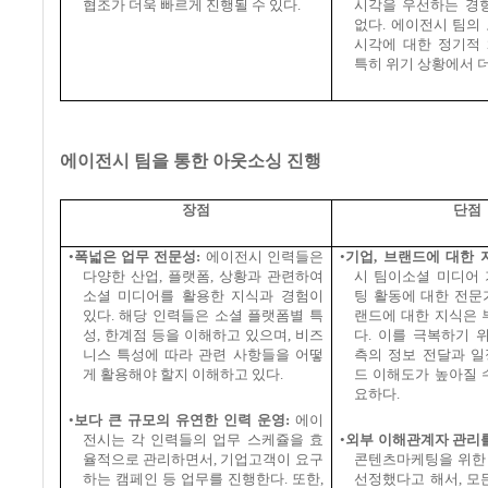
협조가 더욱 빠르게 진행될 수 있다
.
시각을 우선하는 경향
없다
.
에이전시 팀의 
시각에 대한 정기적
특히 위기 상황에서 
에이전시 팀을 통한 아웃소싱 진행
장점
단점
•
폭넓은 업무 전문성
:
에이전시 인력들은
•
기업
,
브랜드에 대한 
다양한 산업
,
플랫폼
,
상황과 관련하여
시 팀이소셜 미디어 
소셜 미디어를 활용한 지식과 경험이
팅 활동에 대한 전문
있다
.
해당 인력들은 소셜 플랫폼별 특
랜드에 대한 지식은 
성
,
한계점 등을 이해하고 있으며
,
비즈
다
.
이를 극복하기 
니스 특성에 따라 관련 사항들을 어떻
측의 정보 전달과 일
게 활용해야 할지 이해하고 있다
.
드 이해도가 높아질 
요하다
.
•
보다 큰 규모의 유연한 인력 운영
:
에이
전시는 각 인력들의 업무 스케쥴을 효
•
외부 이해관계자 관리를
율적으로 관리하면서
,
기업고객이 요구
콘텐츠마케팅을 위한
하는 캠페인 등 업무를 진행한다
.
또한
,
선정했다고 해서
,
모