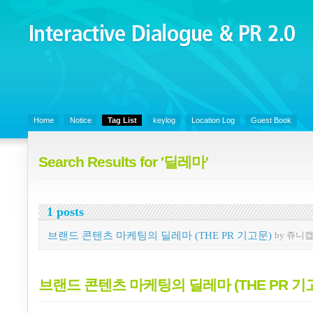
Interactive Dialogue &
PR 2.0
Juny's Blog is open for sharing personal experience and knowledge on k
Organizational Communicaitons, Soft Skills, Social Media
Home
Notice
Tag List
keylog
Location Log
Guest Book
Search Results for '딜레마'
1 posts
브랜드 콘텐츠 마케팅의 딜레마 (THE PR 기고문)
by 쥬니
브랜드 콘텐츠 마케팅의 딜레마 (THE PR 기