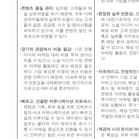
한 내부 기준을 마련
•
콘텐츠 품질 관리
:
임직원
,
고객들과 매
일 상호작용을 하기 때문에
,
외부 이해
•한정된 실무 전문성
:
콘
관계자들에게 실제적 도움이 되는 고객
에 대한기초적인 지
들의 질문
,
궁금증
,
이슈 및 염려사항을
경우
,
소셜 미디어 사
파악하고 있으며
,
이를 콘텐츠 생산 프
해로 외부 고객 관점
로세스에 반영할 수 있다
.
혹은 실례를 저지르는
론 해당 분야 경력자
할 수 있으나
,
해당 
•
장기적 관점에서 비용 절감
:
기존 전통
마케팅 활동의 전문
미디어 마케팅 대비 비용 투여 보다는
다
.
작을 수 있으나
,
소셜 미디어 기반 콘텐
츠 마케팅 활동에도 예산 배정은 필요
하다
.
가장 중요한 비중의 예산 비용은
•
지속적이고
,
안정적인 
관련 인력이기 때문에
,
사내에 해당 분
수 인력이 기업 소셜
야 전문성을 내재화한다면
,
장기적으로
리하고 있다면
,
해당 
아웃소싱 대비 비용 효과적이다
.
휴가 등 부재중인 
콘텐츠 마케팅 활동을
추가적인 마케팅 활
•
빠르고
,
간결한 커뮤니케이션 프로세스
:
대응 상황에서 추가 
콘텐츠 기획
,
취재 등을 위한 인하우스
하더라도
,
해당 인력
팀의 사내 커뮤니케이션은 보다 빠르고
적절한 대응이 쉽지 
쉽게 이루어질 수 있다
.
에이전시 팀의
업무는 물리적 거리 제약으로 초기 기
획 시 이메일 중심으로 진행될 수 있으
•
객관적 시각 유지의 
나
,
인하우스 팀은 사내 유관 부서와의
은 특성상 외부 이해