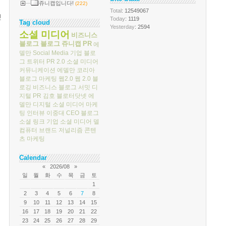
쥬니캡입니다!
(222)
Total
: 12549067
첫
Today
: 1119
Tag cloud
Yesterday
: 2594
소셜 미디어
비즈니스
블로그
블로그
쥬니캡
PR
에
델만
Social Media
기업 블로
그
트위터
PR 2.0
소셜 미디어
커뮤니케이션
에델만 코리아
블로그 마케팅
웹2.0
웹 2.0
블
로깅
비즈니스 블로그 서밋
디
지털 PR
김호
블로터닷넷
에
델만 디지털
소셜 미디어 마케
팅
인터뷰
이중대
CEO 블로그
소셜 링크
기업 소셜 미디어
델
컴퓨터
브랜드 저널리즘
콘텐
츠 마케팅
Calendar
«
2026/08
»
일
월
화
수
목
금
토
1
2
3
4
5
6
7
8
9
10
11
12
13
14
15
16
17
18
19
20
21
22
23
24
25
26
27
28
29