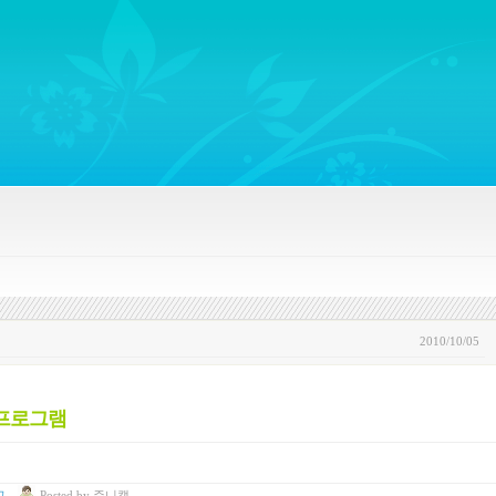
ywords regarding Business communications, Public Relations, Marketing Communica
2010/10/05
 프로그램
고
Posted
by
쥬니캡