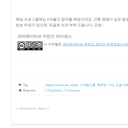
해당 프로그램에는
6
개월간 참여할 예정인데요
.
간혹 괜찮다 싶은 동
방송 주제가 있다면
,
댓글로 의견 부탁 드립니다
.
건승
!
크리에이티브 커먼즈 라이센스
이 저작물은
크리에이티브 커먼즈 코리아 저작자표시-비영
Tag
digital showroom
,
edaily
,
디지털쇼룸
,
류준영 기자
,
소셜 네
Response
0 Trackback
,
0 Comment
≪
Previous
1
:
Next
≫