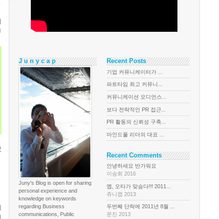
에
부
J u n y c a p
Recent Posts
기업 커뮤니케이터가 ...
파트타임 최고 커뮤니...
커뮤니케이션 오디언스...
보다 전략적인 PR 접근...
PR 활동의 신뢰성 구축...
마인드풀 리더의 대표 ...
있
Recent Comments
안녕하세요 반가워요
이승희 2016
Juny's Blog is open for sharing
옙, 오타가 맞슴다!!! 2011...
personal experience and
쥬니캡 2013
knowledge on keywords
regarding Business
두번째 단락에 2011년 8월 ...
이
communications, Public
문진 2013
미