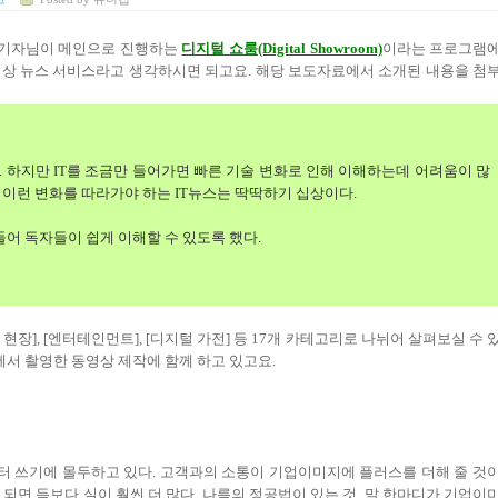
 기자님이 메인으로 진행하는
디지털 쇼룸(Digital Showroom)
이라는 프로그램
영상 뉴스 서비스라고 생각하시면 되고요
.
해당 보도자료에서 소개된 내용을 첨
.
하지만
IT
를 조금만 들어가면 빠른 기술 변화로
인해 이해하는데 어려움이 많
.
이런 변화를 따라가야 하는
IT
뉴스는 딱딱하기 십상이다
.
들어 독자들이 쉽게 이해할 수 있도록 했다
.
 현장
], [
엔터테인먼트
], [
디지털 가전
]
등
17
개 카테고리로 나뉘어 살펴보실 수 
에서 촬영한 동영상 제작에 함께 하고 있고요
.
터 쓰기에 몰두하고 있다
.
고객과의 소통이 기업이미지에 플러스를 더해 줄 것
되면 득보다 실이 훨씬 더 많다
.
나름의 정공법이 있는 것
.
말 한마디가 기업이