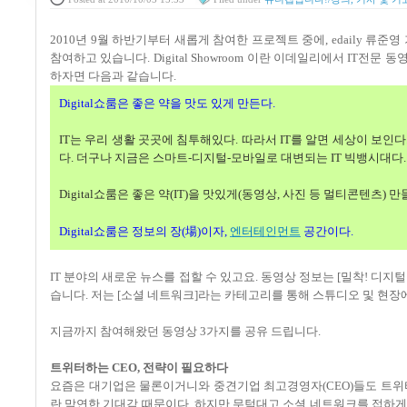
2010
년
9
월 하반기부터 새롭게 참여한 프로젝트 중에
, edaily
류준영
참여하고 있습니다
. Digital Showroom
이란 이데일리에서
IT
전문 동
하자면 다음과 같습니다
.
Digital
쇼룸은 좋은 약을 맛도 있게 만든다
.
IT
는 우리 생활 곳곳에 침투해있다
.
따라서
IT
를 알면 세상이 보인다
다
.
더구나 지금은 스마트
-
디지털
-
모바일로 대변되는
IT
빅뱅시대다
Digital
쇼룸은 좋은 약
(IT)
을 맛있게
(
동영상
,
사진 등 멀티콘텐츠
)
만
場
Digital
쇼룸은 정보의 장
(
)
이자
,
엔터테인먼트
공간이다
.
IT
분야의 새로운 뉴스를 접할 수 있고요
.
동영상 정보는
[
밀착
!
디지털
습니다
.
저는
[
소셜 네트워크
]
라는 카테고리를 통해 스튜디오 및 현장
지금까지 참여해왔던 동영상
3
가지를 공유 드립니다
.
트위터하는
CEO,
전략이 필요하다
요즘은 대기업은 물론이거니와 중견기업 최고경영자
(CEO)
들도 트위
란 막연한 기대감 때문이다
.
하지만 무턱대고 소셜 네트워크를 접하게 