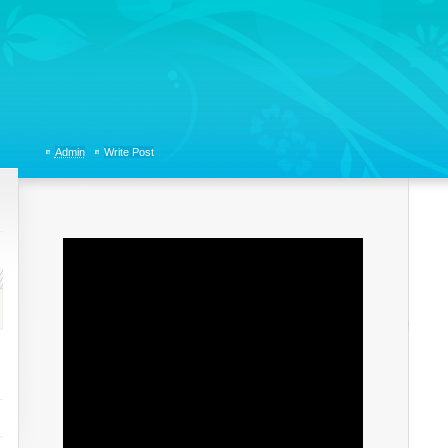
tions, Organizational Communicaitons, Soft Skills, Social Media
Admin
Write Post