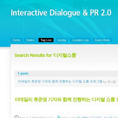
Interactive Dialogue &
PR 2.0
Juny's Blog is open for sharing personal experience and knowledge on ke
Home
Notice
Tag List
keylog
Location Log
Guest Book
Search Results for '디지털쇼룸'
1 posts
이데일리 류준영 기자와 함께 진행하는 디지털 쇼룸 프로그램
by 쥬니캡
이데일리 류준영 기자와 함께 진행하는 디지털 쇼룸
Posted
at 2010/10/05 15:53
Filed
under
쥬니캡입니다!/강의, 기사 및 기