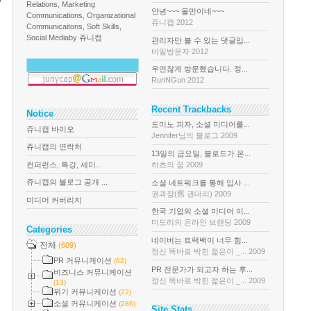
Relations, Marketing
안녕~~~ 올만이네~~~
Communications, Organizational
쥬니캡 2012
Communicaitons, Soft Skills,
Social Media
by 쥬니캡
관리자만 볼 수 있는 댓글입...
비밀방문자 2012
우연찮게 방문했습니다. 정...
RunNGun 2012
Recent Trackbacks
Notice
도미노 피자, 소셜 미디어를...
쥬니캡 바이오
Jennifer님의 블로그 2009
쥬니캡의 연락처
13일의 금요일, 블로드가 온...
컨퍼런스, 특강, 세미...
하츠의 꿈 2009
쥬니캡의 블로그 공개 ...
소셜 네트워크를 통해 입사 ...
권과장(舊 권대리) 2009
미디어 커버리지
한국 기업의 소셜 미디어 이...
미도리의 온라인 브랜딩 2009
Categories
네이버는 트랙백이 너무 힘...
전체
(609)
정신 똑바로 박힌 젊은이 _... 2009
PR 커뮤니케이션
(62)
PR 전문가가 되고자 하는 후...
비즈니스 커뮤니케이션
정신 똑바로 박힌 젊은이 _... 2009
(13)
위기 커뮤니케이션
(22)
소셜 커뮤니케이션
(286)
Site Stats