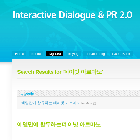
Interactive Dialogue &
PR 2.0
Juny's Blog is open for sharing personal experience and knowledge on k
Organizational Communicaitons, Soft Skills, Social Media
Home
Notice
Tag List
keylog
Location Log
Guest Book
Search Results for '데이빗 아르마노'
1 posts
에델만에 합류하는 데이빗 아르마노
by 쥬니캡
에델만에 합류하는 데이빗 아르마노