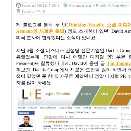
Posted
at 2009/12/15 15:41
Filed
under
소셜 커뮤니케이션/소셜 미디어
Posted
by
쥬니캡
제 블로그를 통해 두 번
(
Thinking Visually
,
소셜 미디어
Armano의 새로운 출발
)
정도 소개한바 있던
, David Ar
미국 본사에 합류했다는 소식이 있네요
.
지난
4
월 소셜 비즈니스 컨설팅 전문기업인
Dachis Grou
류했었는데
,
연말에 다시 에델만 디지털
PR
부분
SV
President)
로 합류했다네요
. David
이 올린 글
'I'm Joinin
펴보면,
Dachis Group
에서 새로운 도전을 많이 하면서 
절이 있었던 듯 한데
,
아무튼 에델만이 정말 디지털
PR
자를 많이 하네요.