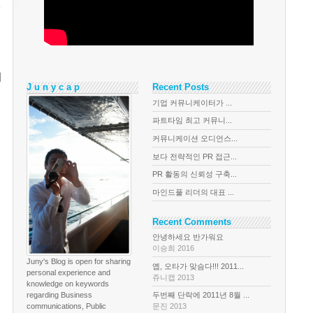
케
J u n y c a p
Recent Posts
기업 커뮤니케이터가 ...
파트타임 최고 커뮤니...
커뮤니케이션 오디언스...
보다 전략적인 PR 접근...
PR 활동의 신뢰성 구축...
마인드풀 리더의 대표 ...
Recent Comments
안녕하세요 반가워요
이승희 2016
Juny's Blog is open for sharing
옙, 오타가 맞슴다!!! 2011...
personal experience and
쥬니캡 2013
knowledge on keywords
regarding Business
두번째 단락에 2011년 8월 ...
communications, Public
문진 2013