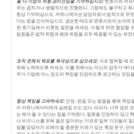
둘
다
기업의
위험
관리인임을
기억하십시오
변호사와
커뮤
:
무는
겹치거나
병렬적으로
진행된다
그럼에도
불구하고
회
.
항상
기억하십시오
커뮤니케이션
담당자로서
법적으로
무
.
다는
점을
인식하십시오
겸손한
태도로
변호사와의
논의에
.
한
호기심에서
비롯된
질문을
하세요
이렇게
하면
협업할
.
팀원들은
법적
위험과
평판
위험을
모두
해결할
수
있는
유연
조직
전체의
목표를
북극성으로
삼으세요
서로
협력할
때
조
:
위해
노력하도록
하세요
이를
위해서는
자신의
업무가
색다
.
무가
기업에
어느
정도의
책임을
인정하도록
권고하는
것임
항상
책임을
고려하세요
인정
판결
또는
평결을
통해
책임
:
,
이
커뮤니케이터에게
실패일
수도
있다
따라서
너무
많은
것
.
,
는
해가
될
수
있다는
점을
기억한다
잘못을
인정하지
않고
.
나
비즈니스를
위해
옳은
일이라는
이유로
일부
기자들의
질
법률
담당자가
피해야
할
충분한
이유가
있는
특정
문구
단
,