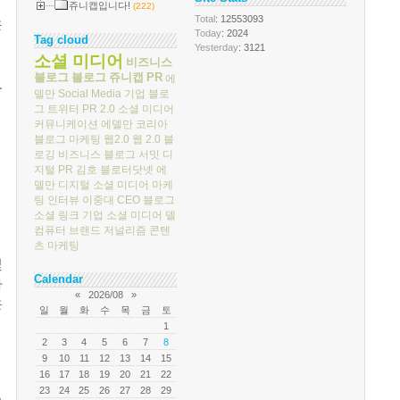
쥬니캡입니다!
(222)
Total
: 12553093
은
Today
: 2024
Tag cloud
Yesterday
: 3121
소셜 미디어
비즈니스
블로그
블로그
쥬니캡
PR
에
.
델만
Social Media
기업 블로
그
트위터
PR 2.0
소셜 미디어
커뮤니케이션
에델만 코리아
블로그 마케팅
웹2.0
웹 2.0
블
로깅
비즈니스 블로그 서밋
디
지털 PR
김호
블로터닷넷
에
델만 디지털
소셜 미디어 마케
팅
인터뷰
이중대
CEO 블로그
소셜 링크
기업 소셜 미디어
델
컴퓨터
브랜드 저널리즘
콘텐
츠 마케팅
및
Calendar
하
«
2026/08
»
은
일
월
화
수
목
금
토
1
2
3
4
5
6
7
8
9
10
11
12
13
14
15
16
17
18
19
20
21
22
23
24
25
26
27
28
29