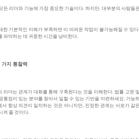
모든
리더와
기능에
가장
중요한
기술이다
하지만
대부분의
사람들
.
,
대한
기본적인
이해가
부족하면
이
어려운
작업이
불가능해질
수
있다
를
파악하는
데
귀중한
시간을
낭비한다
.
몇
가지
통찰력
의
리더는
관계가
대화를
통해
구축된다는
것을
이해한다
법률
고문
.
공통점이
있는
분야를
찾아서
일할
수
있는
기반을
마련하세요
가능
.
에서
항상
의견이
일치하는
것은
아니지만
진정한
관계는
서로가
같
,
시켜
줄
것이다
.