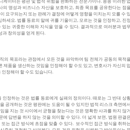
니케이터는
평판
및
법적
위험을
완화하는
전문가이다
종종
이러한
.
사의
명성과
비즈니스
자산을
보호하고
최종
목표를
공유한다는
점
,
엇이
요구되는지
또는
판례가
결정에
어떻게
영향을
미치는지
모를
수
임하세요
법률
동료의
말에
귀를
기울이고
모르는
것을
인정하고
진
.
,
,
수
있는
귀중한
이해와
지식을
얻을
수
있다
결과적으로
여러분과
법
.
성과
창의성을
얻게
된다
.
직의
목표라는
관점에서
모든
것을
파악하여
팀
전체가
공동의
목적
른
제품을
생산하는
것임을
인정해야
할
수도
있고
변호사가
자신의
,
을
인정해야
할
수도
있습니다
.
을
인정하는
것은
법률
동료에게
실패의
정의이다
때로는
그
반대
상
.
을
공개하는
것은
평판에는
도움이
될
수
있지만
법적
리스크
측면에
책임을
지는
것
사이에서
균형을
찾는다는
것은
명확한
사과를
하지
않
문에
답변을
하지
않는
것을
의미할
수
있다
더
넓게
보면
법원
판결
.
,
어
또는
접근
방식에
초점을
맞출
수
있다
보수적인
접근
방식을
취하
.