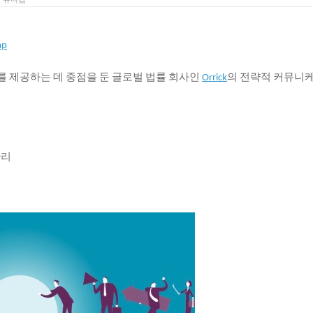
ap
를
제공하는
데
중점을
둔
글로벌
법률
회사인
의
전략적
커뮤니
Orrick
관리