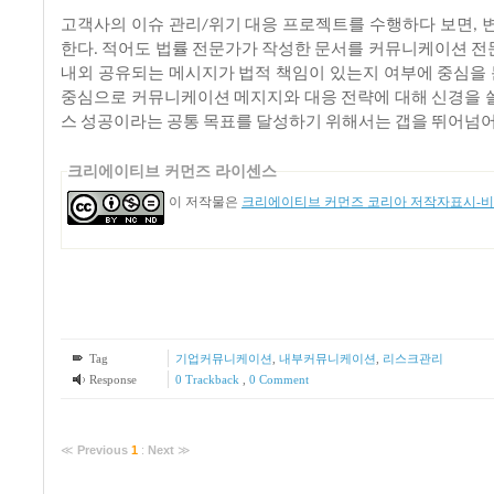
고객사의
이슈
관리
위기
대응
프로젝트를
수행하다
보면
/
,
한다
적어도
법률
전문가가
작성한
문서를
커뮤니케이션
전
.
내외
공유되는
메시지가
법적
책임이
있는지
여부에
중심을
중심으로
커뮤니케이션
메지지와
대응
전략에
대해
신경을
스
성공이라는
공통
목표를
달성하기
위해서는
갭을
뛰어넘
크리에이티브 커먼즈 라이센스
이 저작물은
크리에이티브 커먼즈 코리아 저작자표시-비영
Tag
기업커뮤니케이션
,
내부커뮤니케이션
,
리스크관리
Response
0 Trackback
,
0 Comment
≪
Previous
1
:
Next
≫