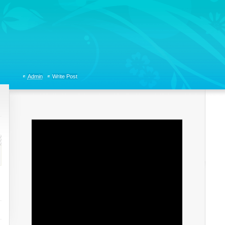
tions, Organizational Communicaitons, Soft Skills, Social Media
Admin
Write Post