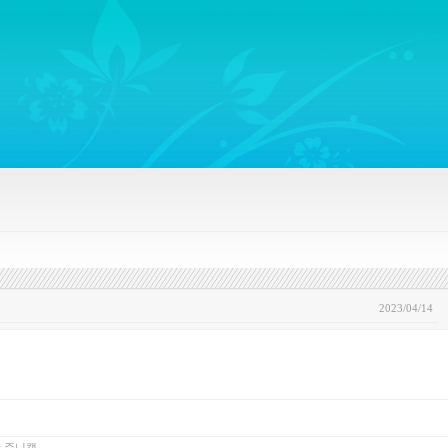
ywords regarding Business communications, Public Relations, Marketing Communica
2023/04/14
y
쥬니캡