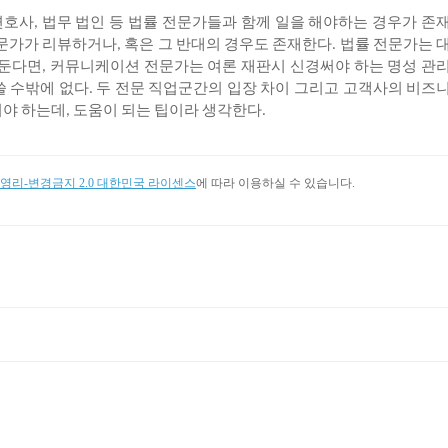
변호사
법무
법인
등
법률
전문가들과
함께
일을
해야하는
경우가
존
,
문가가
리뷰하거나
혹은
그
반대의
경우도
존재한다
법률
전문가는
,
.
둔다면
커뮤니케이션
전문가는
여론
재판시
신경써야
하는
명성
관
,
쓸
수밖에
없다
두
전문
직업군간의
입장
차이
그리고
고객사의
비즈
.
어야
하는데
도움이
되는
팁이라
생각한다
,
.
리-변경금지 2.0 대한민국 라이센스
에 따라 이용하실 수 있습니다.