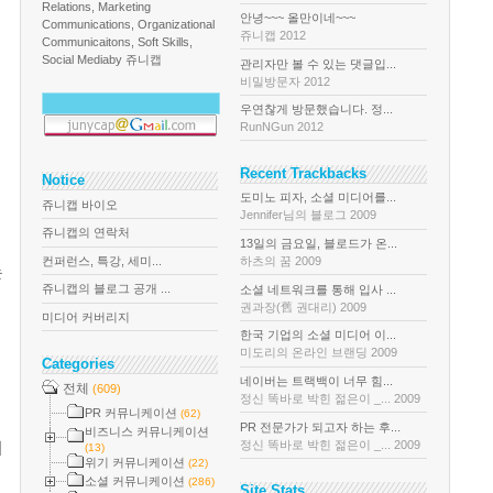
Relations, Marketing
안녕~~~ 올만이네~~~
Communications, Organizational
쥬니캡 2012
Communicaitons, Soft Skills,
Social Media
by 쥬니캡
관리자만 볼 수 있는 댓글입...
비밀방문자 2012
우연찮게 방문했습니다. 정...
RunNGun 2012
Recent Trackbacks
Notice
도미노 피자, 소셜 미디어를...
쥬니캡 바이오
Jennifer님의 블로그 2009
쥬니캡의 연락처
13일의 금요일, 블로드가 온...
컨퍼런스, 특강, 세미...
하츠의 꿈 2009
는
쥬니캡의 블로그 공개 ...
소셜 네트워크를 통해 입사 ...
권과장(舊 권대리) 2009
미디어 커버리지
한국 기업의 소셜 미디어 이...
미도리의 온라인 브랜딩 2009
Categories
네이버는 트랙백이 너무 힘...
전체
(609)
정신 똑바로 박힌 젊은이 _... 2009
PR 커뮤니케이션
(62)
PR 전문가가 되고자 하는 후...
비즈니스 커뮤니케이션
정신 똑바로 박힌 젊은이 _... 2009
리
(13)
위기 커뮤니케이션
(22)
소셜 커뮤니케이션
(286)
Site Stats