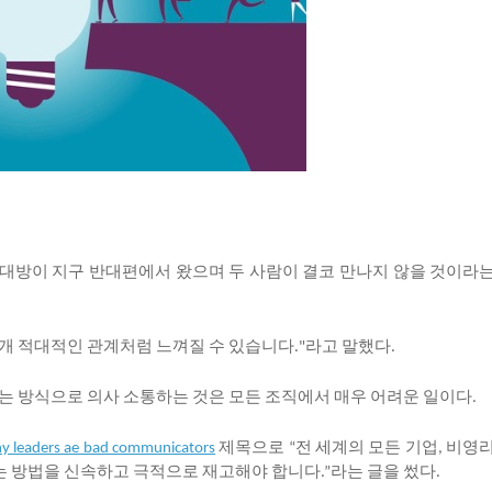
대방이
지구
반대편에서
왔으며
두
사람이
결코
만나지
않을
것이라
개
적대적인
관계처럼
느껴질
수
있습니다
라고
말했다
."
.
는
방식으로
의사
소통하는
것은
모든
조직에서
매우
어려운
일이다
.
제목으로
전
세계의
모든
기업
비영
Why leaders ae bad communicators
“
,
는
방법을
신속하고
극적으로
재고해야
합니다
라는
글을
썼다
.”
.