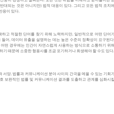
신중히
경청하고
살펴본다
모든
것은
위험을
이해하고
받아들이는
.
반대되는
것은
아니지만
법적
대응이
있다
그리고
모든
법적
조치
)
.
반응이
있다
.
확하고
적절한
단어를
찾기
위해
노력하지만
일반적으로
어떤
단어
,
를
들어
데이터
유출을
설명하는
데는
높은
수준의
정확성이
요구된다
,
어떤
경우에는
인간이
자연스럽게
사용하는
방식으로
소통하기
위
.
하기
때문에
소중한
형용사를
조금
포기하거나
희생해야
할
수도
있다
과
서양
법률과
커뮤니케이션
분야
사이의
간극을
메울
수
있는
기회
,
호
보완적인
법률
및
커뮤니케이션
결과를
도출하고
관계를
심화시