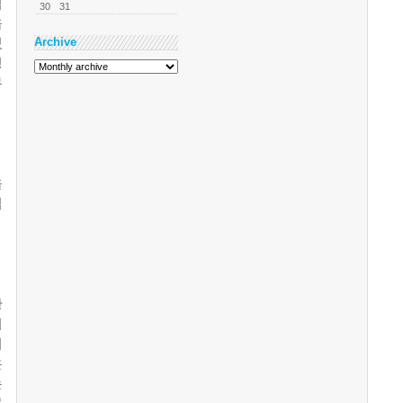
업
30
31
을
Archive
있
정
무
을
업
황
서
거
은
는