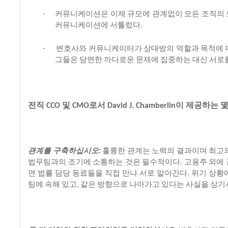
커뮤니케이션은
이제
규모에
관계없이
모든
조직의
-
커뮤니케이션에
서툴렀다
.
변호사와
커뮤니케이터가
상대방의
역할과
목적에
-
그들은
당면한
까다로운
문제에
집중하는
대신
서로
전직
및
로서
이
제공하는
CCO
CMO
David J. Chamberlin
관계를
구축하십시오
훌륭한
관계는
노력의
결과이며
최고
:
법무팀과의
조기에
소통하는
것은
필수적이다
고용주
외에
.
면
법률
담당
동료들을
직접
만나
서로
알아간다
위기
상황
.
팀에
속해
있고
같은
방향으로
나아가고
있다는
사실을
상기
,