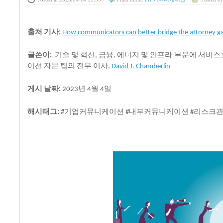
출처
기사
:
How communicators can better bridge the attorney g
글쓴이
기술
및
혁신
금융
에너지
및
인프라
부문에
서비스
:
,
,
이션
자문
팀의
전무
이사
,
David J. Chamberlin
게시
날짜
년
월
일
:
2023
4
4
해시태그
기업커뮤니케이션
내부커뮤니케이션
리스크
:
#
#
#