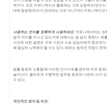
것이
소송을
피할
수
있는
방법일
수도
있으니
그들의
생각을
제이다
모든
커뮤니케이션
활동에는
그에
상응하는
반드시
.
(
대해
동등한
반드시
반대되는
것은
아니지만
커뮤니케이션
(
)
사용하는
언어를
정확하게
사용하세요
커뮤니케이터는
정
:
법적
의미를
지니고
있는지에
대해서는
잘
알지
못한다
예
.
사건에
대한
설명은
규제
기관과
소송
담당자에게
중요하다
꽤
열심히
노력해야
할
수도
있다
때로는
법적인
약점이
존재
.
법률
동료와
소통할
때
이러한
인사이트를
염두에
두면
동양
늘어난다
올바르게
수행하면
법무팀
동료와
나란히
서서
상
.
수
있다
.
개인적인
생각
및
의견
: