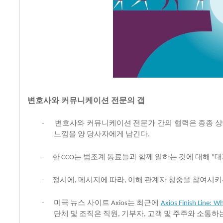
변호사와
커뮤니케이션 전문의
갭
변호사와
커뮤니케이션
전문가
간의
협력은
종종
상
-
느낌을
양
당사자에게
남긴다
.
한
는
법조계
동료들과
함께
일하는
것에
대해
대
-
CCO
"
정시에
메시지에
따라
이해
관계자
청중을
참여시키
-
,
,
미국
뉴스
사이트
는
최근에
-
Axios
Axios Finish Line: 
단체
및
조직은
직원
기부자
고객
및
주주와
소통하
,
,