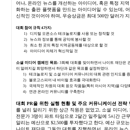
어나
,
온라인 뉴스를 개선하는 아이디어
,
혹은 특정 지역
화하는 출판 플랫폼을 만드는 아이디어일 수 있는데
,
어
신적인 것이어야 하며
,
우승상금은 최대
500
만 달러가 
대회 참여 규칙
4
가지
:
1)
디지털 오픈소스 테크놀로지를 사용 또는 창작할 것
2)
뉴스와 정보를 통해 공익에 봉사할 것
3)
최소 한 곳의 특정 지역공동체를 대상으로 할 것
4)
아이디어 자체가 혁신적일 것
소셜 미디어 캠페인 목표
:
3
회째 대회를 맞이하면서 나이트 재단은 관
이 알려지길 희망하면서 하단과 같은 목표를 설정하였다
.
1)
테크놀로지 및 소셜 미디어 커뮤니티의 대회 관련 인지도를 
2)
블로고스피어 내 바이럴 효과를 극대화한다
3)
국제적인 차원의 대회 응모 작품들
(
특히 아시아 지역
)
을 다양
4)
연관 온라인 커뮤니티를 구축한다
대회
PR
을 위한 실행 현황 및 주요 커뮤니케이션 전략
를 널리 알리기 위한 상근 직원은 없었고
,
소셜 미디어
,
전문가
3
명이 파트 타임으로
2
달간 일주일에
5
시간 근
알리는 예산으로
$2,500
를 투자했다고 한다
.
예산 규모는
나이트 재단은 그동안 대회를 진행하면서
,
온라인 뉴스