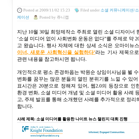
Posted
at 2009/11/02 15:23
Filed
under
소셜 커뮤니케이션/소
케이션
Posted
by
쥬니캡
지난
10
월
30
일 희망제작소 주최로 열린 소셜 디자이너
‘
소셜 미디어 없이 사회변화 운동은 없다
”
를 주제로 약
2
고 왔습니다
.
행사 자체에 대한 상세 소식은 오마이뉴
이너,
새
로
운
사
회
혁
신
을
실
험
하다’
라는 기사 제목으
관련 내용을 참고하시면 됩니다
.
개인적으로 평소 존경하옵는 박원순 상임이사님을 뵐 수
변화를 꿈꾸는 많은 분들의 열띤 분위기를 느낄 수 있
표시간은
20
분으로 정해져 있어
,
웹
2.0
의 등장으로 인
환경 변화
,
소셜 미디어 개념 및 소셜 미디어 활용 사례 
고
,
주제 발표를 통해 소개했던 사례를 추가적으로 정리
합니다
.
사례 제목
:
소셜 미디어를 활용한 나이트 뉴스 챌린지 대회 진행