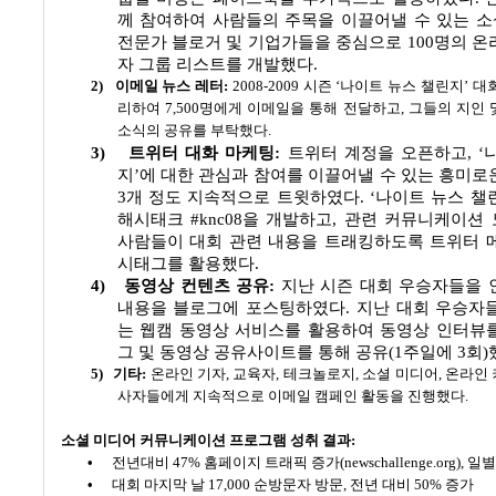
께 참여하여 사람들의 주목을 이끌어낼 수 있는 소
전문가 블로거 및 기업가들을 중심으로
100
명의 온
자 그룹 리스트를 개발했다
.
2)
이메일 뉴스 레터
:
2008-2009
시즌 ‘나이트 뉴스 챌린지’ 대
리하여
7,500
명에게 이메일을 통해 전달하고
,
그들의 지인 
소식의 공유를 부탁했다
.
3)
트위터 대화 마케팅
:
트위터 계정을 오픈하고
,
‘
지’에 대한 관심과 참여를 이끌어낼 수 있는 흥미로
3
개 정도 지속적으로 트윗하였다
.
‘나이트 뉴스 챌
해시태크
#knc08
을 개발하고
,
관련 커뮤니케이션 
사람들이 대회 관련 내용을 트래킹하도록 트위터 
시태그를 활용했다
.
4)
동영상 컨텐츠 공유
:
지난 시즌 대회 우승자들을
내용을 블로그에 포스팅하였다
.
지난 대회 우승자
는 웹캠 동영상 서비스를 활용하여 동영상 인터뷰
그 및 동영상 공유사이트를 통해 공유
(1
주일에
3
회
)
5)
기타
:
온라인 기자
,
교육자
,
테크놀로지
,
소셜 미디어
,
온라인 
사자들에게 지속적으로 이메일 캠페인 활동을 진행했다
.
소셜 미디어 커뮤니케이션 프로그램 성취 결과
:
•
전년대비
47%
홈페이지 트래픽 증가
(newschallenge.org),
일
•
대회 마지막 날
17,000
순방문자 방문
,
전년 대비
50%
증가