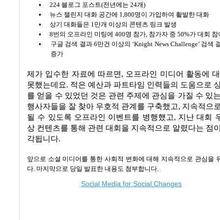
•
224
블로그 포스트
(
전년에는
24
개
)
•
뉴스 챌린지 대화 공간에
1,800
명이 가입하여 활발한 대화
•
상기 대화들은
1
만개 이상의 콘텐츠 링크 발생
•
8
번의 오프라인 미팅에
400
명 참가
,
참가자 중
50%
가 대회 참
•
구글 검색 결과
6
만건 이상의 ‘
Knight News Challenge
’ 검색
증가
제가 입수한 자료에 따르면
,
오프라인 미디어 활동에 대
못했는데요
.
적은 예산과 파트타임 인력들의 도움으로 
를 얻을 수 있었던 것은 관련 주제에 관심을 가질 수 있
행사자들을 잘 찾아 우호적 관계를 구축했고
,
지속적으로
될 수 있도록 오프라인 이벤트를 병행했고
,
지난 대회 
상 컨텐츠를 통해 관련 대회을 지속적으로 알렸다는 점
각됩니다
.
앞으로 소셜 미디어를 통한 사회적 변화에 대해 지속적으로 관심을 
다
.
마지막으로 당일 발표한 내용도 첨부합니다
.
Social Media for Social Changes