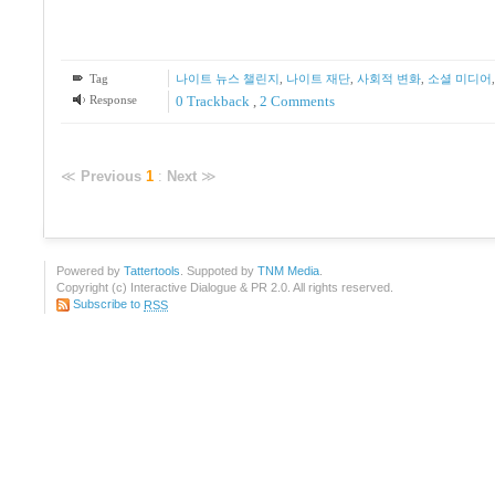
Tag
나이트 뉴스 챌린지
,
나이트 재단
,
사회적 변화
,
소셜 미디어
Response
0 Trackback
,
2
Comments
≪
Previous
1
:
Next
≫
Powered by
Tattertools
. Suppoted by
TNM Media
.
Copyright (c) Interactive Dialogue & PR 2.0. All rights reserved.
Subscribe to
RSS