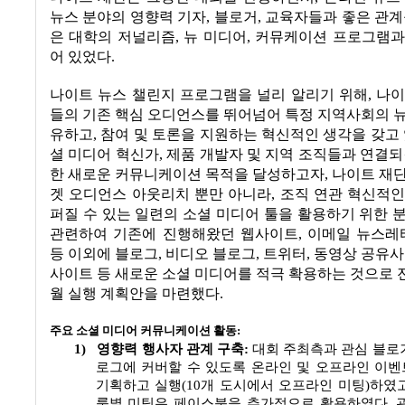
뉴스 분야의 영향력 기자
,
블로거
,
교육자들과 좋은 관계
은 대학의 저널리즘
,
뉴 미디어
,
커뮤케이션 프로그램과
어 있었다
.
나이트 뉴스 챌린지 프로그램을 널리 알리기 위해
,
나이
들의 기존 핵심 오디언스를 뛰어넘어 특정 지역사회의 
유하고
,
참여 및 토론을 지원하는 혁신적인 생각을 갖고
셜 미디어 혁신가
,
제품 개발자 및 지역 조직들과 연결
한 새로운 커뮤니케이션 목적을 달성하고자
,
나이트 재단
겟 오디언스 아웃리치 뿐만 아니라
,
조직 연관 혁신적인
퍼질 수 있는 일련의 소셜 미디어 툴을 활용하기 위한 
관련하여 기존에 진행해왔던 웹사이트
,
이메일 뉴스레
등 이외에 블로그
,
비디오 블로그
,
트위터
,
동영상 공유
사이트 등 새로운 소셜 미디어를 적극 확용하는 것으로 
월 실행 계획안을 마련했다
.
주요 소셜 미디어 커뮤니케이션 활동
:
1)
영향력 행사자 관계 구축
:
대회 주최측과 관심 블로
로그에 커버할 수 있도록 온라인 및 오프라인 이
기획하고 실행
(10
개 도시에서 오프라인 미팅
)
하였
룹별 미팅은 페이스북을 추가적으로 활용하였다
.