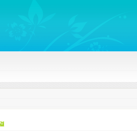
ywords regarding Business communications, Public Relations, Marketing Communica
비결