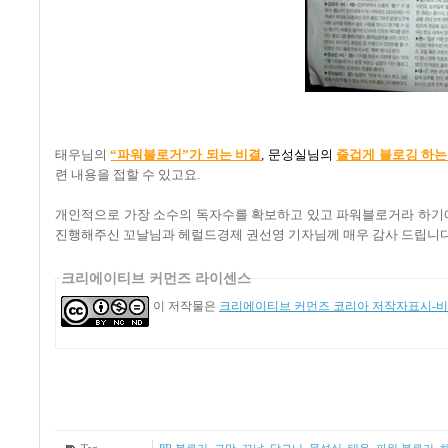
태우님의
“파워블로거”가 되는 비결
,
문성실님의
즐겁게 블로깅 하는
련 내용을 접할 수 있고요.
개인적으로 가장 소수의 독자수를 확보하고 있고 파워블로거라 하기에
진행해주신 꼬날님과 헤럴드경제 권선영 기자님께 매우 감사 드립니
크리에이티브 커먼즈 라이센스
이 저작물은
크리에이티브 커먼즈 코리아 저작자표시-비영
Tag
PR 블로거
,
그만
,
꼬날
,
당그니
,
문성실
,
태우
,
파워 블로거
,