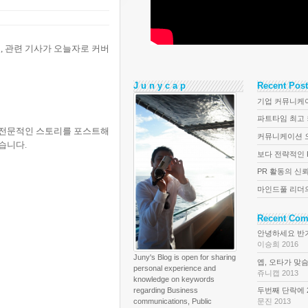
 관련 기사가 오늘자로 커버
J u n y c a p
Recent Pos
기업 커뮤니케이터
파트타임 최고 커
련 전문적인 스토리를 포스트해
커뮤니케이션 오
습니다.
보다 전략적인 P
PR 활동의 신뢰
마인드풀 리더의 
Recent Co
안녕하세요 반
이승희 2016
Juny's Blog is open for sharing
옙, 오타가 맞슴다!
personal experience and
쥬니캡 2013
knowledge on keywords
regarding Business
두번째 단락에 20
communications, Public
문진 2013