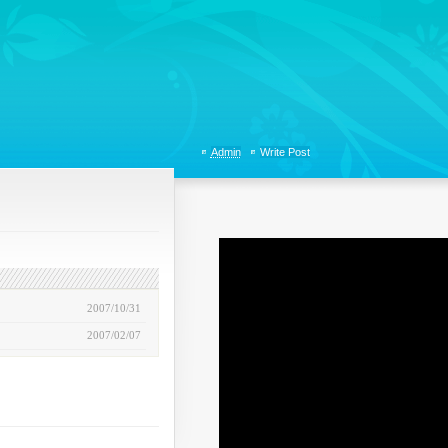
tions, Organizational Communicaitons, Soft Skills, Social Media
Admin
Write Post
2007/10/31
2007/02/07