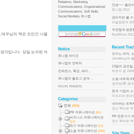
Relations, Marketing
안녕~~~ 올만이
Communications, Organizational
쥬니캡 2012
Communicaitons, Soft Skills,
Social Media
by 쥬니캡
관리자만 볼 수 
비밀방문자 201
우연찮게 방문했습
, 태우님의 책은 조만간 나올
RunNGun 201
Recent Tra
Notice
 생각입니다. 당일 논의된 여
도미노 피자, 소
쥬니캡 바이오
Jennifer님의 
쥬니캡의 연락처
13일의 금요일,
컨퍼런스, 특강, 세미...
하츠의 꿈 2009
쥬니캡의 블로그 공개 ...
소셜 네트워크를 
권과장(舊 권대리
미디어 커버리지
한국 기업의 소셜
미도리의 온라인
Categories
네이버는 트랙백이
전체
(609)
정신 똑바로 박힌 
PR 커뮤니케이션
(62)
PR 전문가가 되
비즈니스 커뮤니케이션
정신 똑바로 박힌 
(13)
위기 커뮤니케이션
(22)
소셜 커뮤니케이션
(286)
Site Stats