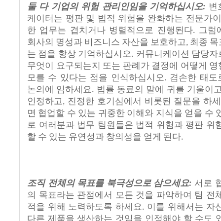
둘
다
기업의
위험
관리인임을
기억하십시오
변
:
케이터는
평판
및
법적
위험을
완화하는
전문가
한
업무는
겹치거나
병렬적으로
진행된다
그럼
.
회사의
명성과
비즈니스
자산을
보호하고
최종
목
,
는
점을
항상
기억하십시오
커뮤니케이션
담당자
.
무엇이
요구되는지
또는
판례가
결정에
어떻게
영
모를
수
있다는
점을
인식하십시오
겸손한
태도
.
논의에
임하세요
법률
동료의
말에
귀를
기울이
.
인정하고
진정한
호기심에서
비롯된
질문을
하
,
면
협업할
수
있는
귀중한
이해와
지식을
얻을
수
로
여러분과
법무
팀원들은
법적
위험과
평판
위
할
수
있는
유연성과
창의성을
얻게
된다
.
조직
전체의
목표를
북극성으로
삼으세요
서로
:
의
목표라는
관점에서
모든
것을
파악하여
팀
전
적을
위해
노력하도록
하세요
이를
위해서는
자
.
다른
제품을
생산하는
것임을
인정해야
할
수도