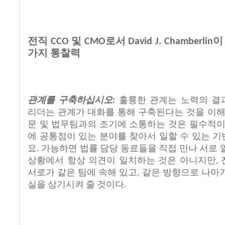
전직
및
로서
이
CCO
CMO
David J. Chamberlin
가지
통찰력
관계를
구축하십시오
훌륭한
관계는
노력의
결
:
리더는
관계가
대화를
통해
구축된다는
것을
이
문
및
법무팀과의
조기에
소통하는
것은
필수적
에
공통점이
있는
분야를
찾아서
일할
수
있는
기
요
가능하면
법률
담당
동료들을
직접
만나
서로
.
상황에서
항상
의견이
일치하는
것은
아니지만
,
서로가
같은
팀에
속해
있고
같은
방향으로
나아
,
실을
상기시켜
줄
것이다
.