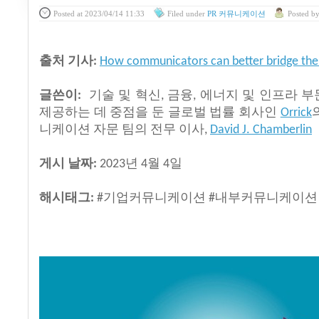
Posted
at 2023/04/14 11:33
Filed
under
PR 커뮤니케이션
Posted
b
출처
기사
:
How communicators can better bridge the
글쓴이
기술
및
혁신
금융
에너지
및
인프라
부
:
,
,
제공하는
데
중점을
둔
글로벌
법률
회사인
Orrick
니케이션
자문
팀의
전무
이사
,
David J. Chamberlin
게시
날짜
년
월
일
:
2023
4
4
해시태그
기업커뮤니케이션
내부커뮤니케이션
:
#
#