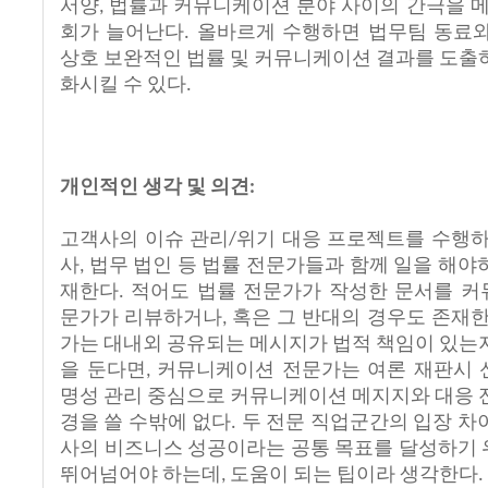
서양
법률과
커뮤니케이션
분야
사이의
간극을
,
회가
늘어난다
올바르게
수행하면
법무팀
동료
.
상호
보완적인
법률
및
커뮤니케이션
결과를
도출
화시킬
수
있다
.
개인적인
생각
및
의견
:
고객사의
이슈
관리
위기
대응
프로젝트를
수행
/
사
법무
법인
등
법률
전문가들과
함께
일을
해야
,
재한다
적어도
법률
전문가가
작성한
문서를
커
.
문가가
리뷰하거나
혹은
그
반대의
경우도
존재
,
가는
대내외
공유되는
메시지가
법적
책임이
있는
을
둔다면
커뮤니케이션
전문가는
여론
재판시
,
명성
관리
중심으로
커뮤니케이션
메지지와
대응
경을
쓸
수밖에
없다
두
전문
직업군간의
입장
차
.
사의
비즈니스
성공이라는
공통
목표를
달성하기
뛰어넘어야
하는데
도움이
되는
팁이라
생각한다
,
.