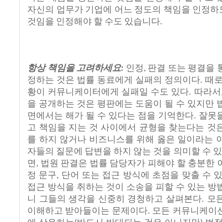
자신의
업무가
기업에
어느
정도의
책임을
인정하
것임을
인정해야
할
수도
있습니다
.
항상
책임을
고려하세요
인정
판결
또는
평결을
:
,
정하는
것은
법률
동료에게
실패의
정의이다
때
.
황이
커뮤니케이터에게
실패일
수도
있다
따라서
.
을
공개하는
것은
평판에는
도움이
될
수
있지만
면에서는
해가
될
수
있다는
점을
기억한다
잘못
.
고
책임을
지는
것
사이에서
균형을
찾는다는
것
를
하지
않거나
비즈니스를
위해
옳은
일이라는
자들의
질문에
답변을
하지
않는
것을
의미할
수
있
면
법원
판결은
법률
담당자가
피해야
할
충분한
,
정
문구
단어
또는
접근
방식에
초점을
맞출
수
,
접근
방식을
취하는
것이
소송을
피할
수
있는
방
니
그들의
생각을
신중히
경청하고
살펴본다
모
.
이해하고
받아들이는
문제이다
모든
커뮤니케이
.