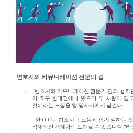
변호사와
커뮤니케이션 전문의
갭
변호사와
커뮤니케이션
전문가
간의
협력
-
이
지구
반대편에서
왔으며
두
사람이
결
것이라는
느낌을
양
당사자에게
남긴다
.
한
는
법조계
동료들과
함께
일하는
-
CCO
적대적인
관계처럼
느껴질
수
있습니다
라
."