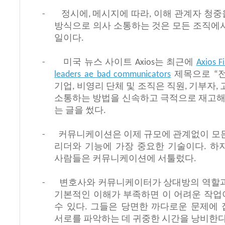
정시에
메시지에
따라
이해
관계자
청중
-
,
,
방식으로
의사
소통하는
것은
모든
조직에
일이다
.
미국
뉴스
사이트
는
최근에
-
Axios
Axios F
제목으로
leaders ae bad communicators
“
기업
비영리
단체
및
조직은
직원
기부자
,
,
,
소통하는
방법을
신속하고
극적으로
재고
는
글을
썼다
.
커뮤니케이션은
이제
규모에
관계없이
모
-
리더와
기능에
가장
중요한
기술이다
하
.
사람들은
커뮤니케이션에
서툴렀다
.
변호사와
커뮤니케이터가
상대방의
역할
-
기본적인
이해가
부족하면
이
어려운
작업
수
있다
그들은
당면한
까다로운
문제에
.
서로를
파악하는
데
귀중한
시간을
낭비한