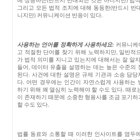
에
상응하는
반드시
반대되는
것은
아니지만
법
(
)
그리고
모든
법적
조치에
대해
동등한
반드시
반
(
니지만
커뮤니케이션
반응이
있다
)
.
사용하는
언어를
정확하게
사용하세요
커뮤니케
:
고
적절한
단어를
찾기
위해
노력하지만
일반적
,
가
법적
의미를
지니고
있는지에
대해서는
잘
알
들어
데이터
유출을
설명하는
데는
높은
수준의
,
된다
사건에
대한
설명은
규제
기관과
소송
담당
.
다
어떤
경우에는
인간이
자연스럽게
사용하는
.
하기
위해
꽤
열심히
노력해야
할
수도
있다
때로
.
이
존재하기
때문에
소중한
형용사를
조금
포기하
할
수도
있다
.
법률
동료와
소통할
때
이러한
인사이트를
염두