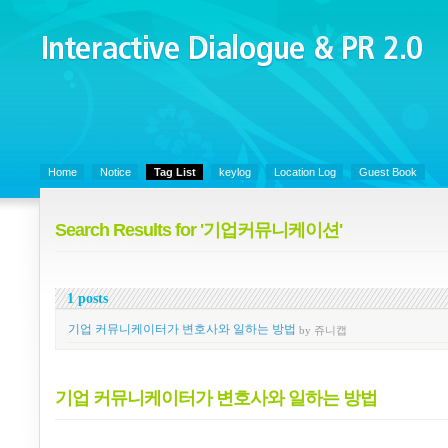
Interactive Dialogue &
PR 2.0
Juny's Blog is open for sharing personal experience and knowledge on k
Organizational Communicaitons, Soft Skills, Social Media
Home
Notice
Tag List
keylog
Location Log
Guest Book
Search Results for '기업커뮤니케이션'
1 posts
기업 커뮤니케이터가 변호사와 일하는 방법
by 쥬니캡
기업 커뮤니케이터가 변호사와 일하는 방법