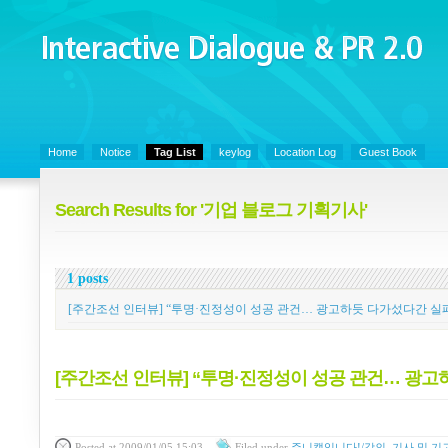
Interactive Dialogue &
PR 2.0
Juny's Blog is open for sharing personal experience and knowledge on ke
Home
Notice
Tag List
keylog
Location Log
Guest Book
Search Results for '기업 블로그 기획기사'
1 posts
[주간조선 인터뷰] “투명·진정성이 성공 관건… 광고하듯 다가섰다간 실
[주간조선 인터뷰] “투명·진정성이 성공 관건… 광고
Posted
at 2009/01/05 15:03
Filed
under
쥬니캡입니다!/강의, 기사 및 기