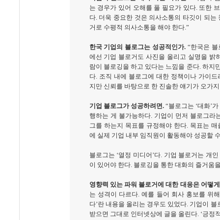
는 경우가 있어 오해를 풀 필요가 있다
.
또한 
다
.
더욱 중요한 것은 의사소통의 타깃이 되는
거로 수평적 의사소통을 해야 한다
.”
한국 기업의 블로그는 성공적인가
.
“
한국은 블
에선 기업 블로거도 사진을 올리고 실명을 밝히
람이 블로깅을 하고 있다는 느낌을 준다
.
하지만
다
.
조직 내에 블로그에 대한 정책이나 가이드
지만 신뢰를 바탕으로 한 진솔한 얘기가 오가지
기업 블로그가 성공하려면
.
“
블로그는
‘
대화
’
가
행하는 게 불가능하다
.
기업이 먼저 블로그라는
그를 하는지 목표를 규정해야 한다
.
목표는 매
에 실제 기업 내부 임직원이 활동해야 성공할 수
블로그는
‘
열정 미디어
’
다
.
기업 블로거는 개인
이 있어야 한다
.
블로깅을 통한 대화의 즐거움을
영향력 있는 파워 블로거에 대한 대응은 어떻게
는 성격이 다르다
.
예를 들어 회사 홍보를 위
다
’
란 내용을 올리는 경우도 있었다
.
기업이 블
받으면 그대로 인터넷상에 글을 올린다
. ‘
긍정적