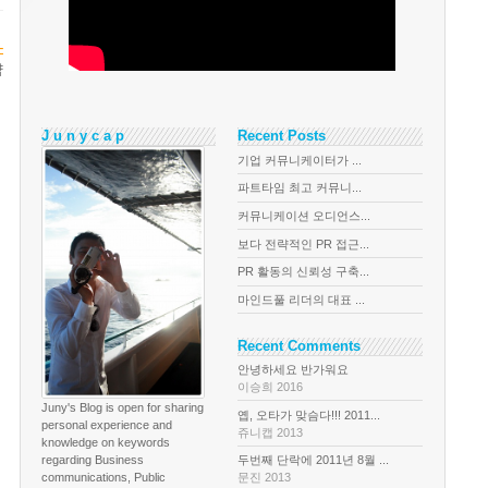
-
략
J u n y c a p
Recent Posts
기업 커뮤니케이터가 ...
파트타임 최고 커뮤니...
커뮤니케이션 오디언스...
보다 전략적인 PR 접근...
PR 활동의 신뢰성 구축...
마인드풀 리더의 대표 ...
Recent Comments
안녕하세요 반가워요
이승희 2016
Juny's Blog is open for sharing
옙, 오타가 맞슴다!!! 2011...
personal experience and
쥬니캡 2013
knowledge on keywords
regarding Business
두번째 단락에 2011년 8월 ...
communications, Public
문진 2013