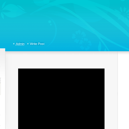
tions, Organizational Communicaitons, Soft Skills, Social Media
Admin
Write Post