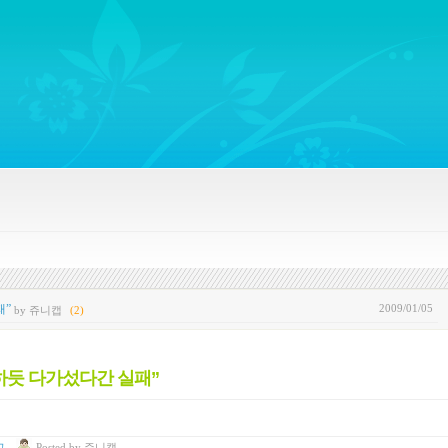
ywords regarding Business communications, Public Relations, Marketing Communica
2009/01/05
패”
by 쥬니캡
(2)
하듯 다가섰다간 실패”
고
Posted
by
쥬니캡