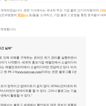
 게재되었습니다
.
관련 기사에서는 국내외 주요 기업 블로그
(
기아자동차의
기
아
김안과병원의
옆
집eye
등
)
들을 소개하고
,
기업 블로그 운영을 통한 효과들이 대
 게재합니다
.
간 실패
”
로 인해 피해를 구제하는 온라인 위기 관리를 실행하면서
가지기 시작했다
.
세계적 홍보기업 에델만에서 소셜미디어
터는 에델만코리아에서 소셜미디어만 전담하고 있다
.
비즈
그 앤
PR 2.0(
www.junycap.com
)
이라는 전문 블로그를
2
년
츠가 정적이고 업데이트가 쉽지 않다
. HTML(
인터넷의 하
웹마스터만이 업데이트를 할 수 있다
.
그러나 블로그는 기술
터넷에서 활동할 수 있다
.”
입장에서는 블로그 세계에서 확인되지 않은 정보가 유통되