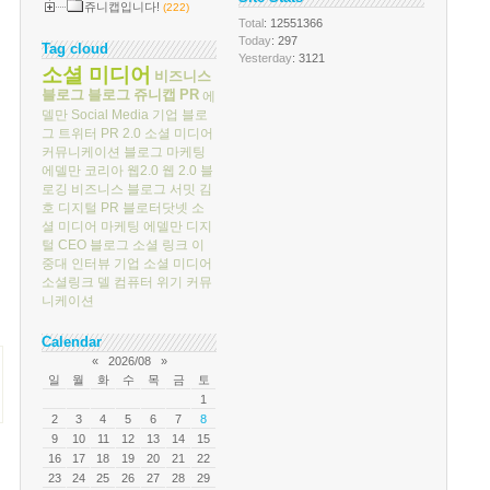
쥬니캡입니다!
(222)
Total
: 12551366
Today
: 297
Tag cloud
Yesterday
: 3121
소셜 미디어
비즈니스
블로그
블로그
쥬니캡
PR
에
델만
Social Media
기업 블로
그
트위터
PR 2.0
소셜 미디어
커뮤니케이션
블로그 마케팅
에델만 코리아
웹2.0
웹 2.0
블
로깅
비즈니스 블로그 서밋
김
호
디지털 PR
블로터닷넷
소
셜 미디어 마케팅
에델만 디지
털
CEO 블로그
소셜 링크
이
중대
인터뷰
기업 소셜 미디어
소셜링크
델 컴퓨터
위기 커뮤
니케이션
Calendar
«
2026/08
»
일
월
화
수
목
금
토
1
2
3
4
5
6
7
8
9
10
11
12
13
14
15
16
17
18
19
20
21
22
23
24
25
26
27
28
29