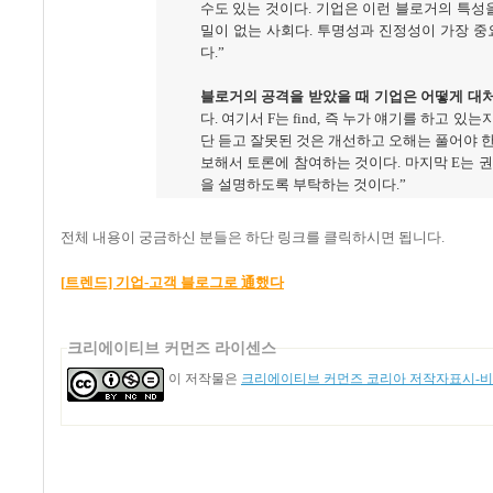
수도 있는 것이다
.
기업은 이런 블로거의 특성
밀이 없는 사회다
.
투명성과 진정성이 가장 중
다
.”
블로거의 공격을 받았을 때 기업은 어떻게 대
다
.
여기서
F
는
find,
즉 누가 얘기를 하고 있는
단 듣고 잘못된 것은 개선하고 오해는 풀어야 
보해서 토론에 참여하는 것이다
.
마지막
E
는 
을 설명하도록 부탁하는 것이다
.”
전체 내용이 궁금하신 분들은 하단 링크를 클릭하시면 됩니다
.
通
[
트렌드]
기업-
고객
블로그로
했
다
크리에이티브 커먼즈 라이센스
이 저작물은
크리에이티브 커먼즈 코리아 저작자표시-비영