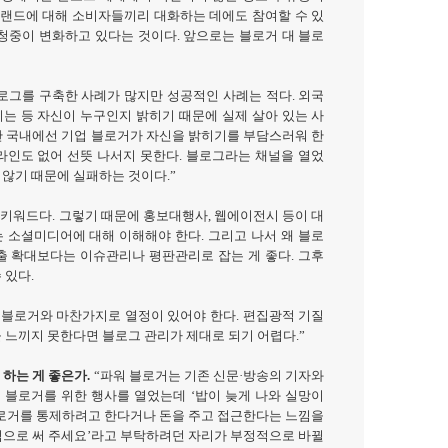
브랜드에 대해 소비자들끼리 대화하는 데에도 참여할 수 있
 청중이 변화하고 있다는 것이다
.
앞으로는 블로거 대 블로
로그를 구축한 사례가 많지만 성공적인 사례는 적다
.
외국
는 등 자신이 누구인지 밝히기 때문에 실제 살아 있는 사
 국내에선 기업 블로거가 자신을 밝히기를 부담스러워 한
라인도 없어 선뜻 나서지 못한다
.
블로그라는 채널을 열었
 않기 때문에 실패하는 것이다
.”
 키워드다
.
그렇기 때문에 홍보대행사
,
웹에이전시 등이 대
 소셜미디어에 대해 이해해야 한다
.
그리고 나서 왜 블로
출 확대보다는 이슈관리나 평판관리로 잡는 게 좋다
.
그후
 있다
.
 블로거와 마찬가지로 열정이 있어야 한다
.
편집광적 기질
 느끼지 못한다면 블로그 관리가 제대로 되기 어렵다
.”
 하는 게 좋은가
.
“
파워 블로거는 기존 신문
·
방송의 기자와
해 블로거를 위한 행사를 열었는데
‘
밥이 늦게 나와 실망이
로거를 통제하려고 한다거나 돈을 주고 접근한다는 느낌을
으로 써 주세요
’
라고 부탁하려던 자리가 부정적으로 바뀔