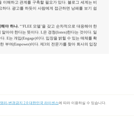
을 이해하고 관계를 구축할 필요가 있다
.
블로그 세계는 비
요하다
.
광고를 하듯이 사람에게 접근하면 낭패를 보기 쉽
처해야 하나
.
“‘FLEE
모델
’
을 갖고 순차적으로 대응해야 한
지 알아야 한다는 뜻이다
. L
은 경청
(listen)
한다는 것이다
.
일
한다
. E
는 개입
(Engage)
이다
.
입장을 밝힐 수 있는 매체를 확
권한 부여
(Empower)
이다
.
제
3
의 전문가를 찾아 회사의 입장
리-변경금지 2.0 대한민국 라이센스
에 따라 이용하실 수 있습니다.