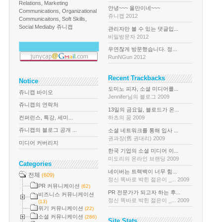
Relations, Marketing
안녕~~~ 올만이네~~~
Communications, Organizational
쥬니캡 2012
Communicaitons, Soft Skills,
Social Media
by 쥬니캡
관리자만 볼 수 있는 댓글입...
비밀방문자 2012
우연찮게 방문했습니다. 정...
RunNGun 2012
Recent Trackbacks
Notice
도미노 피자, 소셜 미디어를...
쥬니캡 바이오
Jennifer님의 블로그 2009
쥬니캡의 연락처
13일의 금요일, 블로드가 온...
컨퍼런스, 특강, 세미...
하츠의 꿈 2009
쥬니캡의 블로그 공개 ...
소셜 네트워크를 통해 입사 ...
권과장(舊 권대리) 2009
미디어 커버리지
한국 기업의 소셜 미디어 이...
미도리의 온라인 브랜딩 2009
Categories
네이버는 트랙백이 너무 힘...
전체
(609)
정신 똑바로 박힌 젊은이 _... 2009
PR 커뮤니케이션
(62)
PR 전문가가 되고자 하는 후...
비즈니스 커뮤니케이션
정신 똑바로 박힌 젊은이 _... 2009
(13)
위기 커뮤니케이션
(22)
소셜 커뮤니케이션
(286)
Site Stats