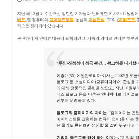
지난 해
12
월초 주간조선 방현철 기자님과 인터뷰한 기사가
12
월말에
버즈
,
델 컴퓨터의
다
이
렉
트
투
델
,
농심의
이
심
전
심
, GE
의
GE
리
포트
,
적으로 정리되어 있습니다
.
관련하여 제 인터뷰 내용이 포함되었고
,
기록의 의미로 인터뷰 부분만
“
투명
·
진정성이 성공 관건
…
광고하듯 다가섰다
이중대
(35)
에델만코리아 이사는
2002
년 댓글
블로그 등 소셜미디어
(
교류미디어
)
에 관심을 
에 대해 전문적인 훈련을 받았고
,
지난
10
월부
니스 블로그 등을 다루는 인터랙티브 다이얼로
전부터 운영하고 있다
.
블로그와 홈페이지의 차이는
.
“
홈페이지는 콘텐
이퍼텍스트를 표현하는 컴퓨터 언어
)
을 아는 
은 몰라도 콘텐츠만 생산할 줄 알면 누구나 인
기업이 블로그를 해야 하는 이유는
.
“
기업의 