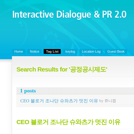
Interactive Dialogue &
PR 2.0
Juny's Blog is open for sharing personal experience and knowledge on k
Organizational Communicaitons, Soft Skills, Social Media
Home
Notice
Tag List
keylog
Location Log
Guest Book
Search Results for '공정공시제도'
1 posts
CEO 블로거 조나단 슈와츠가 멋진 이유
by 쥬니캡
CEO 블로거 조나단 슈와츠가 멋진 이유