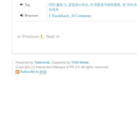
Tag
CEO 블로그
,
공정공시제도
,
미국증권거래위원회
,
썬 마이
슈와츠
Response
1
Trackback
,
0 Comment
≪
Previous
1
:
Next
≫
Powered by
Tattertools
. Suppoted by
TNM Media
.
Copyright (c) Interactive Dialogue & PR 2.0. All rights reserved.
Subscribe to
RSS