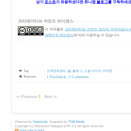
상기
포스트
가 유용하셨다면
쥬니캡
블로그
를 구독하세요
크리에이티브 커먼즈 라이센스
이 저작물은
크리에이티브 커먼즈 코리아 저작자표시-비
대한민국 라이센스
에 따라 이용하실 수 있습니다.
Tag
고객관계관리
,
델
,
블로그
,
소셜 미디어
,
아마존
Response
1
Trackback
,
2
Comments
≪
Previous
1
:
Next
≫
Powered by
Tattertools
. Suppoted by
TNM Media
.
Copyright (c) Interactive Dialogue & PR 2.0. All rights reserved.
Subscribe to
RSS