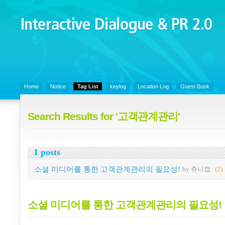
Interactive Dialogue &
PR 2.0
Juny's Blog is open for sharing personal experience and knowledge on k
Organizational Communicaitons, Soft Skills, Social Media
Home
Notice
Tag List
keylog
Location Log
Guest Book
Search Results for '고객관계관리'
1 posts
소셜 미디어를 통한 고객관계관리의 필요성!
by 쥬니캡
(2)
소셜 미디어를 통한 고객관계관리의 필요성!