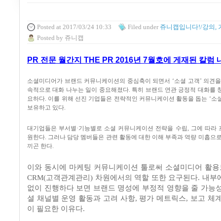
Posted
at 2017/03/24 10:33
Filed
under
쥬니캡입니다!/강의, 
Posted
by
쥬니캡
PR 전문 월간지 THE PR 2016년 7월호에 게재된 칼럼
소셜미디어가 브랜드 커뮤니케이션의 중심축이 되면서
‘
소셜 고객
’
의견을
속적으로 대화 나누는 일이 중요해졌다
.
특히 브랜드 연관 긍정적 대화를 
요하다
.
이를 위해 선진 기업들은 전략적인 커뮤니케이션 활동을 돕는
‘
소
보유하고 있다
.
대기업들은 부서별
·
기능별로 소셜 커뮤니케이션 전략을 수립
,
그에 따라
원한다
.
그러나 담당 멤버들은 관련 활동에 대한 이해 부족과 역량 미흡으로
끼곤 한다
.
이와 동시에 마케팅 커뮤니케이션 툴로써 소셜미디어 활
CRM(
고객관계관리
)
차원에서의 역할 또한 요구된다
.
내부
없이 진행하다 보면 브랜드 명성에 부정적 영향을 줄 가능
셜 채널별 운영 활동과 고려 사항
,
평가 메트릭스
,
보고 체계
이 필요한 이유다
.