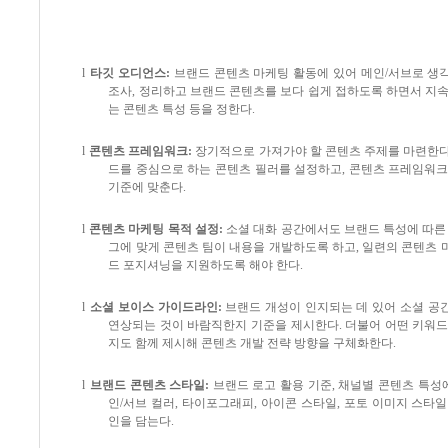
l
타깃 오디언스
:
브랜드 콘텐츠 마케팅 활동에 있어 메인
/
서브로 생
조사
,
정리하고 브랜드 콘텐츠를 보다 쉽게 접하도록 하면서 지속
는 콘텐츠 특성 등을 정한다
.
l
콘텐츠 프레임워크
:
장기적으로 가져가야 할 콘텐츠 주제를 마련한
드를 중심으로 하는 콘텐츠 필러를 설정하고
,
콘텐츠 프레임워크
기준에 맞춘다
.
l
콘텐츠 마케팅 목적 설정
:
소셜 대화 공간에서도 브랜드 특성에 따른
그에 맞게 콘텐츠 팀이 내용을 개발하도록 하고
,
일련의 콘텐츠 
드 포지셔닝을 지원하도록 해야 한다
.
l
소셜 보이스 가이드라인
:
브랜드 개성이 인지되는 데 있어 소셜 공
연상되는 것이 바람직한지 기준을 제시한다
.
더불어 어떤 키워드
지도 함께 제시해 콘텐츠 개발 전략 방향을 구체화한다
.
l
브랜드 콘텐츠 스타일
:
브랜드 로고 활용 기준
,
채널별 콘텐츠 특성에
인
/
서브 컬러
,
타이포그래피
,
아이콘 스타일
,
포토 이미지 스타일
인을 담는다
.