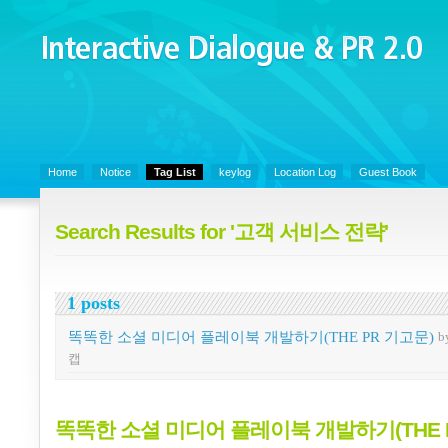
Interactive Dialogue &
PR 2.0
Juny's Blog is open for sharing personal experience and knowledge on k
Organizational Communicaitons, Soft Skills, Social Media
Home
Notice
Tag List
keylog
Location Log
Guest Book
Search Results for '고객 서비스 전략'
1 posts
똑똑한 소셜 미디어 플레이북 개발하기(THE PR 기고문)
b
캡
똑똑한 소셜 미디어 플레이북 개발하기(THE 