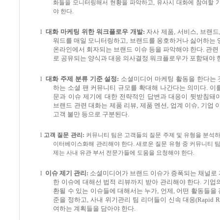
화들을 모니터링해서 현황을 파악하고
,
유사시 대화에 참여할 
야 한다
.
l
대화 마케팅 위한 워크플로우 개발
:
자사 제품
,
서비스
,
브랜드
워드를 매일 모니터링하고
,
브랜드를 옹호하거나 싫어하는 
온라인에서 회자되는 브랜드 이슈 등을 파악해야 한다
.
관련
로 공유되는 양식과 대응 의사결정 워크플로우가 포함돼야 
l
대화 주제 분류 기준 설정
:
소셜미디어 마케팅 활동을 한다는 
하는 소셜 팬 커뮤니티 규모를 확대해 나간다는 의미다
.
이
문과 이슈 제기에 대한 전략적인 답변과 대응이 뒷받침돼
브랜드 관련 대화는 제품 리뷰
,
제품 멘션
,
업계 이슈
,
기업 
고객 불만 등으로 구분된다
.
l
고객 질문 관리
:
커뮤니티 팀은 고객들의 질문 주제 및 유형을 분석하
이터베이스화해 관리해야 한다
.
새로운 질문 유형 중 커뮤니티 
제는 사내 유관 부서 전문가들에 도움을 요청해야 한다
.
l
이슈 제기 관리
:
소셜미디어가 브랜드 이슈가 증폭되는 채널로 
한 이슈에 대해선 법적 리뷰까지 받아 관리해야 한다
.
기업의
환될 수 있는 이슈들에 대해서는 누가
,
언제
,
어떤 활동들을 
준을 정하고
,
사내 위기관리 팀 리더들이 신속 대응
(Rapid 
여하는 계획들을 담아야 한다
.