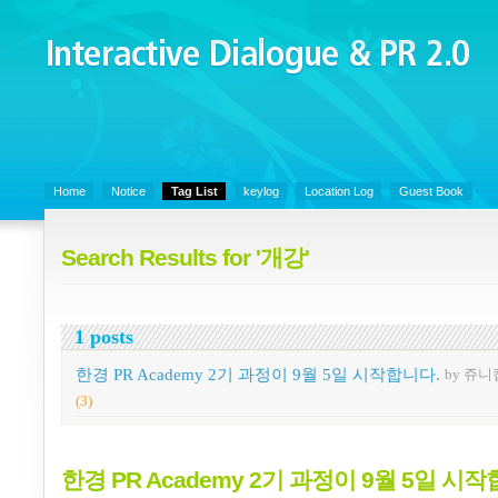
Interactive Dialogue &
PR 2.0
Juny's Blog is open for sharing personal experience and knowledge on k
Organizational Communicaitons, Soft Skills, Social Media
Home
Notice
Tag List
keylog
Location Log
Guest Book
Search Results for '개강'
1 posts
한경 PR Academy 2기 과정이 9월 5일 시작합니다.
by 쥬니
(3)
한경 PR Academy 2기 과정이 9월 5일 시작