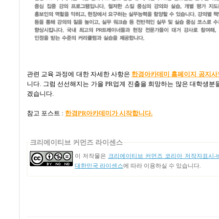
관련 교육 과정에 대한 자세한 사항은
한
경
아
카
데미
홈
페
이
지 공지사
니다
.
그럼 선선해지는 가을
PR
업계 진출을 희망하는 많은 대학생분들
겠습니다
.
참고 포스트
:
한경PR
아카데미가
시작합니다.
크리에이티브 커먼즈 라이센스
이 저작물은
크리에이티브 커먼즈 코리아 저작자표시-비
대한민국 라이센스
에 따라 이용하실 수 있습니다.