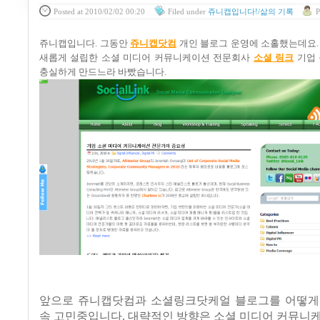
Posted
at 2010/02/02 00:20
Filed
under
쥬니캡입니다!/삶의 기록
P
쥬니캡입니다
.
그동안
쥬니캡닷컴
개인 블로그 운영에 소홀했는데요
새롭게 설립한 소셜 미디어 커뮤니케이션 전문회사
소셜 링크
기업 
충실하게 만드느라 바빴습니다
.
앞으로 쥬니캡닷컴과 소셜링크닷케얼 블로그를 어떻게
속 고민중입니다
.
대략적인 방향은 소셜 미디어 커뮤니케