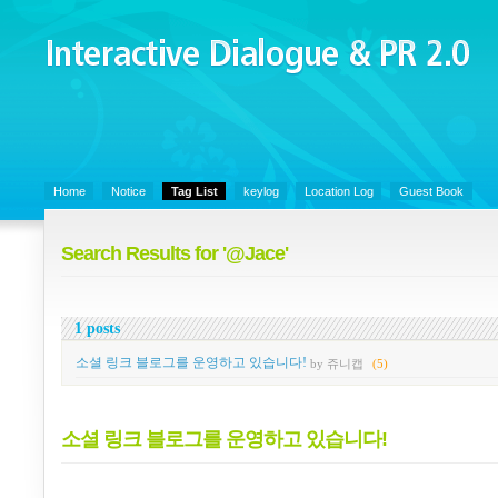
Interactive Dialogue &
PR 2.0
Juny's Blog is open for sharing personal experience and knowledge on k
Organizational Communicaitons, Soft Skills, Social Media
Home
Notice
Tag List
keylog
Location Log
Guest Book
Search Results for '@Jace'
1 posts
소셜 링크 블로그를 운영하고 있습니다!
by 쥬니캡
(5)
소셜 링크 블로그를 운영하고 있습니다!