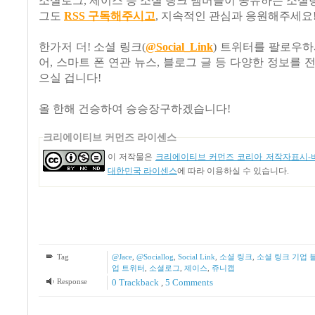
소셜로그
,
제이스 등 소셜 링크 멤버들이 공유하는 소셜
그도
RSS
구독해주시고
,
지속적인 관심과 응원해주세요
한가저 더! 소셜 링크(
@Social_Link
) 트위터를 팔로우하
어, 스마트 폰 연관 뉴스, 블로그 글 등 다양한 정보를 
으실 겁니다!
올 한해 건승하여 승승장구하겠습니다
!
크리에이티브 커먼즈 라이센스
이 저작물은
크리에이티브 커먼즈 코리아 저작자표시-비
대한민국 라이센스
에 따라 이용하실 수 있습니다.
Tag
@Jace
,
@Sociallog
,
Social Link
,
소셜 링크
,
소셜 링크 기업 
업 트위터
,
소셜로그
,
제이스
,
쥬니캡
Response
0 Trackback
,
5
Comments