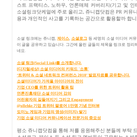
스트 프랙티스
,
노하우
,
언론매체 커버리지
(
기고 및 인
소셜링크닷케얼에 주로 올리고
,
쥬니캡닷컴은
PR
커뮤니
용과 개인적인 사고를 기록하는 공간으로 활용할까 합
소셜 링크에는 쥬니캡
,
제이스
,
소셜로그
등 세명의 소셜 미디어 커
이 글을 공유하고 있습니다
.
그간에 올린 글들의 제목을 링크로 정리
네요
.
소셜
링크(Social Link)
를
소개합니다.
[
디지털세상]
소셜
미디어의
키워드 `
소통`
‘
트위터 &
소셜
네트워크
컨퍼런스 2010’
발표자료를
공유합니다.
소셜미디어가
가져올
아이디어의
전이
기업 CEO
를
위한
트위터
활용
팁
언론진흥재단
소셜
미디어
강의
어린왕자의
길들여지기
그리고 Engagement
@ollehkt
기업
트위터
팔로어 1
만명
기념
인터뷰
도미노
게임과
기업의
명성(
이미지)
쌓기
기업
소셜
미디어
커뮤니케이션
전문가의
중요성
평소 쥬니캡닷컴을 통해 저를 응원해주신 분들께 부탁 