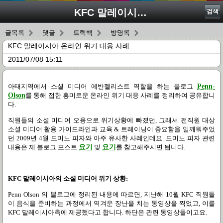
KFC 말레이시아 온라인 위기 대응 사례
검색
글목록
댓글
트랙백
방명록
KFC 말레이시아 온라인 위기 대응 사례
2011/07/08 15:11
아태지역에서 소셜 미디어 에반젤리스트 역할을 하는 블로그
Penn-
Olson
를 통해 접한 흥미로운 온라인 위기 대응 사례를 정리하여 공유합니
다
.
직원들의 소셜 미디어 오용으로 위기상황에 빠졌던
,
그래서 전직원 대상
소셜 미디어 활용 가이드라인과 교육
&
트레이닝이 중요함을 일깨워주었
던
2009
년
4
월 도미노 피자와 아주 유사한 사례인데요
.
도미노 피자 관련
내용은 제 블로그 포스트
요기
및
요기
를 참고해주시면 됩니다
.
KFC
말레이시아의 소셜 미디어 위기 상황
:
Penn Olson
의 블로그에 정리된 내용에 따르면
,
지난해
10
월
KFC
직원들
이 음식을 준비하는 과정에서 역겨운 장난을 치는 동영상을 찍었고
,
이를
KFC
말레이시아측에 제공했다고 합니다
.
하단은 관련 동영상들이고요
.