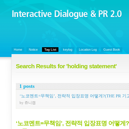
Interactive Dialogue &
PR 2.0
Juny's Blog is open for sharing personal experience and knowledge on k
Organizational Communicaitons, Soft Skills, Social Media
Home
Notice
Tag List
keylog
Location Log
Guest Book
Search Results for 'holding statement'
1 posts
‘노코멘트=무책임’, 전략적 입장표명 어떻게?(THE PR 기
by 쥬니캡
‘노코멘트=무책임’, 전략적 입장표명 어떻게?(