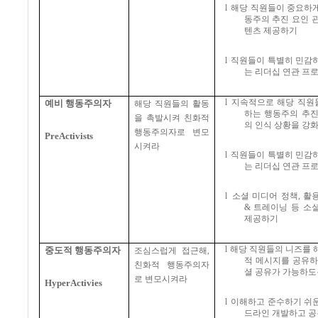
l
해당 직원들이 중요하게
동주의 추진 요인 
텐츠 제공하기
l
직원들이 특별히 민감하
는 리더십 연관 프
l
지속적으로 해당 직원
예비 행동주의자
해당 직원들의 활동
하는 행동주의 추진
을 촉발시켜 친화적
의 인식 상황을 강
행동주의자로 변모
PreActivists
시켜라
l
직원들이 특별히 민감하
는 리더십 연관 프
l
소셜 미디어 정책
,
활
&
트레이닝 등 소
제공하기
l
해당 직원들의 니즈를 
중도적 행동주의자
조심스럽게 접근해
,
적 메시지를 공유
친화적 행동주의자
셜 공유가 가능하도
로 변모시켜라
HyperActivies
l
이해하고 준수하기 쉬운
드라인 개발하고 