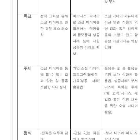
및 부서
목표
정책 교육을 통해
비즈니스 목적으
소셜 미디어 커뮤니케
소셜 미디어로 인
로 소셜 미디어를
이션 연관 직원의 역
한 위험 요소 최소
활용하는 직원들
량 강화 혹은 임직원
화
이 플랫폼과 성공
들의 브랜드 전도 활
사례 등에 대한
동을 이끌어내는 역량
공통의 이해도 확
강화
보
주제
소셜 미디어를 통
기업 소셜 미디어
플랫폼 및 툴 활용을
해 할 수 있는 일
프로그램
/
플랫폼
위한 보다 심화된 활
과 없는 일 등을
개요
/
성공 사례
/
용법
,
성공사례
/
부서
포함한 사내 정책
활용법
니즈에 특화된 주제
(
예
:
고객 서비스
,
세
일즈 혹은 직원 채용
을 위한 소셜 미디어
활용
)
형식
-
전직원 의무적 참
-
관심 있는 직원
-
부서 니즈에 따라 자
여
의 자별적 참여
발적 참여