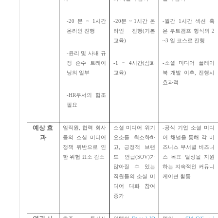
-20
분
~ 1
시간
-20
분
~ 1
시간 온
-
월간
1
시간 섹션 혹
온라인 진행
라인 진행
(
기본
은 부트캠프 형식의
2
교육
)
~3
일 코스로 진행
-
윤리 및 사내 규
정 준수 트레이
-1 ~ 4
시간
(
심화
-
소셜 미디어 플레이
닝의 일부
교육
)
북 개발 이후
,
진행시
효과적
-HR
부서의 협조
필요
예상 효
임직원
,
협력 회사
소셜 미디어 위기
-
공식 기업 소셜 미디
과
들의 소셜 미디어
요소를 최소화하
어 채널을 통해 각 비
정책 위반으로 인
고
,
긍정적 브랜
즈니스 부서별 비즈니
한 위험 요소 감소
드 언급
(SOV)
가
스 목표 달성을 지원
많아질 수 있는
하는 지속적인 커뮤니
직원들의 소셜 미
케이션 활동
디어 대화 참여
증가