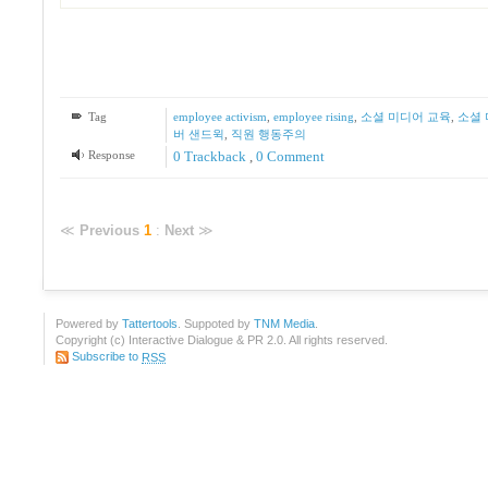
Tag
employee activism
,
employee rising
,
소셜 미디어 교육
,
소셜
버 샌드윅
,
직원 행동주의
Response
0 Trackback
,
0 Comment
≪
Previous
1
:
Next
≫
Powered by
Tattertools
. Suppoted by
TNM Media
.
Copyright (c) Interactive Dialogue & PR 2.0. All rights reserved.
Subscribe to
RSS