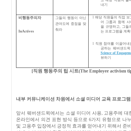
고 해당 직원의 올
내기
l
해당 직원들의 직접 보
비행동주의자
그들의 행동이 아닌
어 그룹과 함께 
관여도에 중점을 맞
을 규명하고
,
그들
춰라
InActives
는 프로그램을 계획
l
직원 참여를 이끌어내
공하는 웨버샌드윅
Science of Engage
뷰하기
[
직원 행동주의 팁 시트
(The Employee activism tip
내부 커뮤니케이션 차원에서 소셜 미디어 교육 프로그램
앞서 웨버샌드윅에서는 소셜 미디어 사용, 고용주에 대한
온라인에서 의견 표현 방식 등으로 6가지 유형으로 나
및 고용주 입장에서 긍정적 효과를 얻어내기 위해서 준