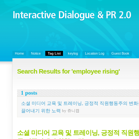
Interactive Dialogue &
PR 2.0
Juny's Blog is open for sharing personal experience and knowledge on k
Organizational Communicaitons, Soft Skills, Social Media
Home
Notice
Tag List
keylog
Location Log
Guest Book
Search Results for 'employee rising'
1 posts
소셜 미디어 교육 및 트레이닝, 긍정적 직원행동주의 변화
끌어내기 위한 노력
by 쥬니캡
소셜 미디어 교육 및 트레이닝, 긍정적 직원