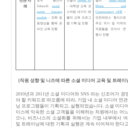
연관 사
호주 통신사
인텔의
Digital IQ
델의
SMaC(Social
례
Telstra
의
social
–
대학생 교육 코
Media and
media learning
스처럼 네가지 레
Communities)
대학
–
module
–
만화 및
벨의 교육 프로그
언컨퍼런스 형식으로
동영상을 통해 온
램 기획 및 진행
주요 국가 및 지역의
라인 교육 진행
직원들을 모아서 큰
행사 진행
[
직원 성향 및 니즈에 따른 소셜 미디어 교육 및 트레
2010년과 2011년 소셜 미디어와 SNS 라는 신조어가 
야 할 키워드로 떠오름에 따라, 기업 내 소셜 미디어 연관
닝 프로그램들이 기획되고, 실행되었습니다. 소셜 미디
이스에 익숙한 소셜 고객들을 이해하는 차원에서는 어느
으나, 비즈니스의 소셜화를 위해서는 기업 내부에서 여
및 트레이닝에 대한 기획과 실행은 계속 이어져야 한다고