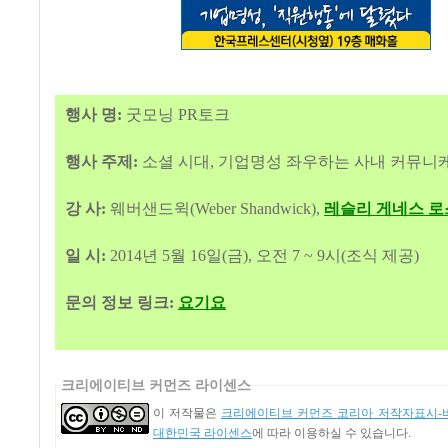
행사 명:
굿모닝 PR토크
행사 주제:
소셜 시대, 기업명성 좌우하는 사내 커뮤니
강 사:
웨버샌드윅(Weber Shandwick),
레슬리 게네스 로
일 시:
2014년 5월 16일(금), 오전 7 ~ 9시(조식 제공)
문의 정보 링크:
요기요
크리에이티브 커먼즈 라이센스
이 저작물은
크리에이티브 커먼즈 코리아 저작자표시-비
대한민국 라이센스
에 따라 이용하실 수 있습니다.