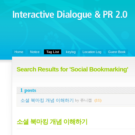
Interactive Dialogue &
PR 2.0
Juny's Blog is open for sharing personal experience and knowledge on k
Organizational Communicaitons, Soft Skills, Social Media
Home
Notice
Tag List
keylog
Location Log
Guest Book
Search Results for 'Social Bookmarking'
1 posts
소셜 북마킹 개념 이해하기
by 쥬니캡
(11)
소셜 북마킹 개념 이해하기