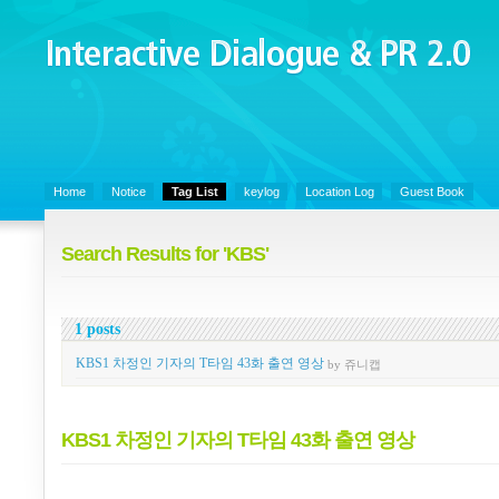
Interactive Dialogue &
PR 2.0
Juny's Blog is open for sharing personal experience and knowledge on k
Communicaitons, Soft Skills, Social Media
Home
Notice
Tag List
keylog
Location Log
Guest Book
Search Results for 'KBS'
1 posts
KBS1 차정인 기자의 T타임 43화 출연 영상
by 쥬니캡
KBS1 차정인 기자의 T타임 43화 출연 영상