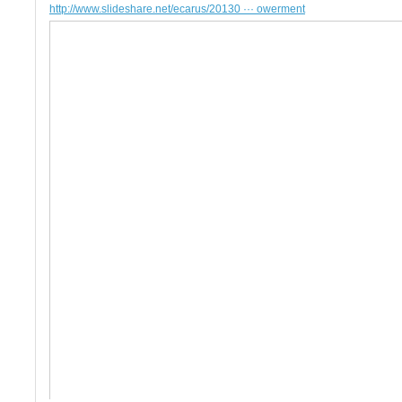
http://www.slideshare.net/ecarus/20130 ··· owerment