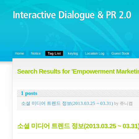
Interactive Dialogue &
PR 2.0
Juny's Blog is open for sharing personal experience and knowledge on k
Organizational Communicaitons, Soft Skills, Social Media
Home
Notice
Tag List
keylog
Location Log
Guest Book
Search Results for 'Empowerment Marketi
1 posts
소셜 미디어 트렌드 정보(2013.03.25 ~ 03.31)
by 쥬니캡
소셜 미디어 트렌드 정보(2013.03.25 ~ 03.31