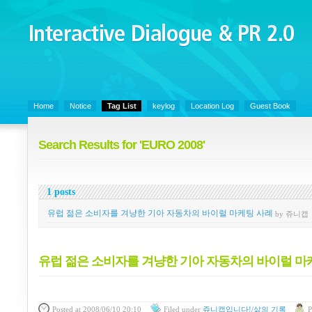
Interactive Dialogue &
PR 2.0
Juny's Blog is open for sharing personal experience and knowledge on ke
Home
Notice
Tag List
keylog
Location Log
Guest Book
Search Results for 'EURO 2008'
1 posts
유럽 젊은 소비자를 겨냥한 기아 자동차의 바이럴 마케팅 사례
by 쥬니캡
유럽 젊은 소비자를 겨냥한 기아 자동차의 바이럴 마
Posted
at 2008/06/10 20:10
Filed
under
쥬니캡입니다!/삶의 기록
P