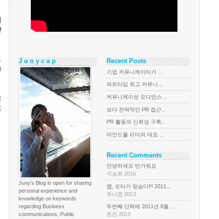
입
향
.
J u n y c a p
Recent Posts
마
기업 커뮤니케이터가 ...
파트타임 최고 커뮤니...
커뮤니케이션 오디언스...
로
프
보다 전략적인 PR 접근...
PR 활동의 신뢰성 구축...
마인드풀 리더의 대표 ...
Recent Comments
안녕하세요 반가워요
이승희 2016
Juny's Blog is open for sharing
옙, 오타가 맞슴다!!! 2011...
personal experience and
쥬니캡 2013
knowledge on keywords
regarding Business
두번째 단락에 2011년 8월 ...
communications, Public
문진 2013