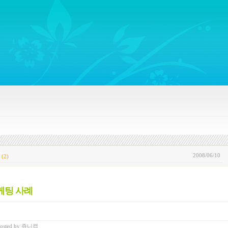
ywords regarding Business communications, Public Relations, Marketing Communica
2008/06/10
(2)
케팅 사례
osted
by
쥬니캡