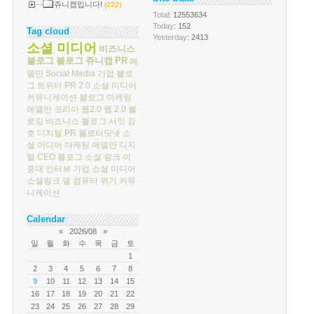
쥬니캡입니다!
(222)
Total
: 12553634
Today
: 152
Tag cloud
Yesterday
: 2413
소셜 미디어
비즈니스
블로그
블로그
쥬니캡
PR
에
델만
Social Media
기업 블로
그
트위터
PR 2.0
소셜 미디어
커뮤니케이션
블로그 마케팅
에델만 코리아
웹2.0
웹 2.0
블
로깅
비즈니스 블로그 서밋
김
호
디지털 PR
블로터닷넷
소
셜 미디어 마케팅
에델만 디지
털
CEO 블로그
소셜 링크
이
중대
인터뷰
기업 소셜 미디어
소셜링크
델 컴퓨터
위기 커뮤
니케이션
Calendar
«
2026/08
»
일
월
화
수
목
금
토
1
2
3
4
5
6
7
8
9
10
11
12
13
14
15
16
17
18
19
20
21
22
23
24
25
26
27
28
29