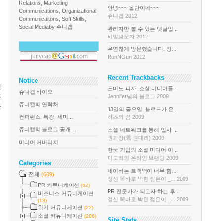
Relations, Marketing
안녕~~~ 올만이네~~~
Communications, Organizational
쥬니캡 2012
Communicaitons, Soft Skills,
Social Media
by 쥬니캡
관리자만 볼 수 있는 댓글입...
비밀방문자 2012
우연찮게 방문했습니다. 정...
RunNGun 2012
Recent Trackbacks
Notice
데
도미노 피자, 소셜 미디어를...
쥬니캡 바이오
다
Jennifer님의 블로그 2009
쥬니캡의 연락처
한
13일의 금요일, 블로드가 온...
컨퍼런스, 특강, 세미...
하츠의 꿈 2009
쥬니캡의 블로그 공개 ...
소셜 네트워크를 통해 입사 ...
권과장(舊 권대리) 2009
미디어 커버리지
한국 기업의 소셜 미디어 이...
미도리의 온라인 브랜딩 2009
Categories
네이버는 트랙백이 너무 힘...
전체
(609)
정신 똑바로 박힌 젊은이 _... 2009
PR 커뮤니케이션
(62)
PR 전문가가 되고자 하는 후...
비즈니스 커뮤니케이션
정신 똑바로 박힌 젊은이 _... 2009
(13)
위기 커뮤니케이션
(22)
소셜 커뮤니케이션
(286)
Site Stats