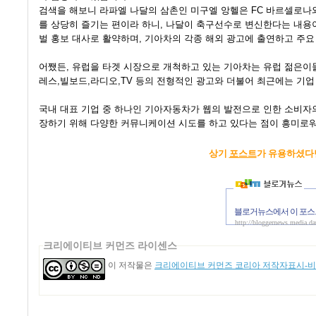
검색을 해보니 라파엘 나달의 삼촌인 미구엘 앙헬은 FC 바르셀로나
를 상당히 즐기는 편이라 하니, 나달이 축구선수로 변신한다는 내용이
벌 홍보 대사로 활약하며, 기아차의 각종 해외 광고에 출연하고 주
어쨌든, 유럽을 타겟 시장으로 개척하고 있는 기아차는 유럽 젊은이들
레스,빌보드,라디오,TV 등의 전형적인 광고와 더불어 최근에는 기업
국내 대표 기업 중 하나인 기아자동차가 웹의 발전으로 인한 소비자
장하기 위해 다양한 커뮤니케이션 시도를 하고 있다는 점이 흥미로워
상기
포스트
가 유용하셨다
블로거뉴스에서 이 포스
http://bloggernews.media.d
크리에이티브 커먼즈 라이센스
이 저작물은
크리에이티브 커먼즈 코리아 저작자표시-비영