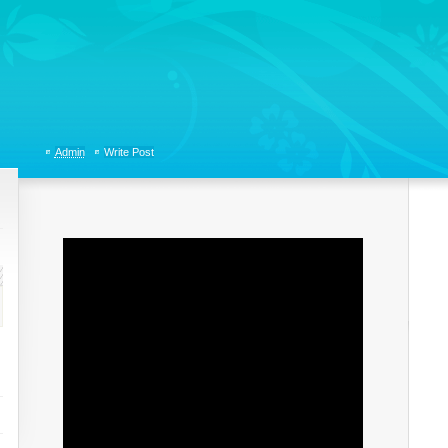
tions, Organizational Communicaitons, Soft Skills, Social Media
Admin
Write Post