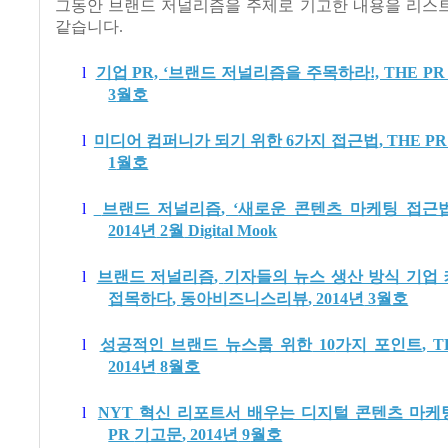
그동안 브랜드 저널리즘을 주제로 기고한 내용을 리스
같습니다
.
l
기업
PR, ‘
브랜드 저널리즘을 주목하라
!, THE P
3
월호
l
미디어 컴퍼니가 되기 위한
6
가지 접근법
, THE P
1
월호
l
브랜드 저널리즘
, ‘
새로운 콘텐츠 마케팅 접근
2014
년
2
월
Digital Mook
l
브랜드 저널리즘
,
기자들의 뉴스 생산 방식 기업
접목하다
,
동아비즈니스리뷰
, 2014
년
3
월호
l
성공적인 브랜드 뉴스룸 위한
10
가지 포인트
, 
2014
년
8
월호
l
NYT
혁신 리포트서 배우는 디지털 콘텐츠 마케
PR
기고문
, 2014
년
9
월호