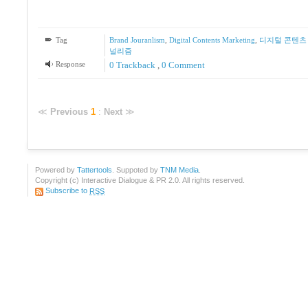
Tag
Brand Jouranlism
,
Digital Contents Marketing
,
디지털 콘텐츠
널리즘
Response
0 Trackback
,
0 Comment
≪
Previous
1
:
Next
≫
Powered by
Tattertools
. Suppoted by
TNM Media
.
Copyright (c) Interactive Dialogue & PR 2.0. All rights reserved.
Subscribe to
RSS